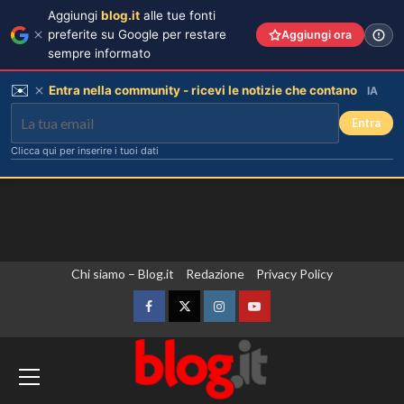
Aggiungi
blog.it
alle tue fonti
preferite su Google per restare
Aggiungi ora
sempre informato
✉️
Entra nella community - ricevi le notizie che contano
IA
Entra
Clicca qui per inserire i tuoi dati
Vai
Chi siamo – Blog.it
Redazione
Privacy Policy
al
contenuto
Facebook
Twitter
Instagram
YouTube