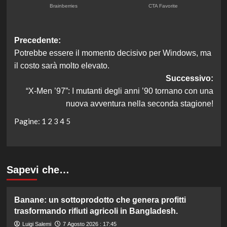
Navigazione
Precedente:
Potrebbe essere il momento decisivo per Windows, ma
articolo
il costo sarà molto elevato.
Successivo:
“X-Men ’97”: I mutanti degli anni ’90 tornano con una
nuova avventura nella seconda stagione!
Pagine:
1
2
3
4
5
Sapevi che…
Banane: un sottoprodotto che genera profitti
trasformando rifiuti agricoli in Bangladesh.
Luigi Salemi
7 Agosto 2026 : 17:45