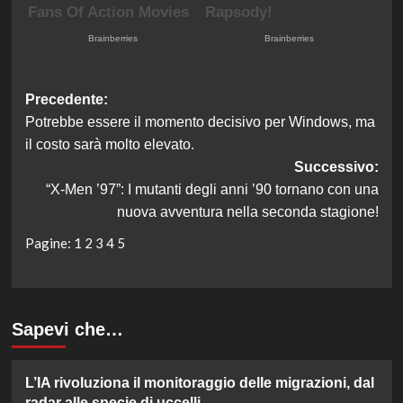
Navigazione
Precedente:
Potrebbe essere il momento decisivo per Windows, ma
articolo
il costo sarà molto elevato.
Successivo:
“X-Men ’97”: I mutanti degli anni ’90 tornano con una
nuova avventura nella seconda stagione!
Pagine:
1
2
3
4
5
Sapevi che…
L’IA rivoluziona il monitoraggio delle migrazioni, dal
radar alle specie di uccelli.