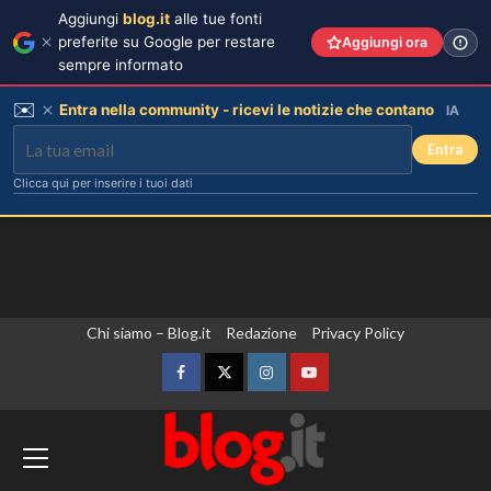
Aggiungi
blog.it
alle tue fonti
preferite su Google per restare
Aggiungi ora
sempre informato
✉️
Entra nella community - ricevi le notizie che contano
IA
Entra
Clicca qui per inserire i tuoi dati
Vai
Chi siamo – Blog.it
Redazione
Privacy Policy
al
contenuto
Facebook
Twitter
Instagram
YouTube