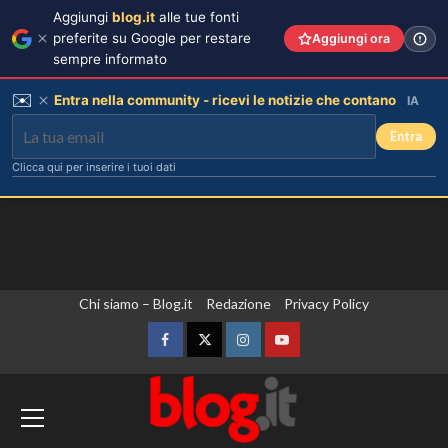
Aggiungi
blog.it
alle tue fonti
preferite su Google per restare
Aggiungi ora
sempre informato
✉️
Entra nella community - ricevi le notizie che contano
IA
Entra
Clicca qui per inserire i tuoi dati
Vai
Chi siamo – Blog.it
Redazione
Privacy Policy
al
contenuto
Facebook
Twitter
Instagram
YouTube