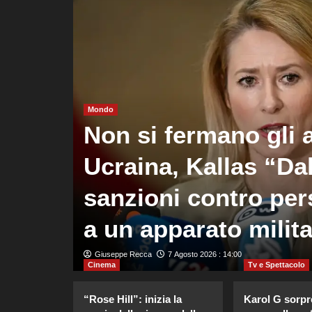
Mondo
, la
Non si fermano gli a
hi
Ucraina, Kallas “Da
sanzioni contro per
a un apparato milit
Giuseppe Recca
7 Agosto 2026 : 14:00
Cinema
Tv e Spettacolo
“Rose Hill”: inizia la
Karol G sorpr