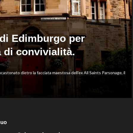
Zhegrova
da
governance
e
trasparenza”
i di Edimburgo per
di convivialità.
castonato dietro la facciata maestosa dell'ex All Saints Parsonage, il
suo