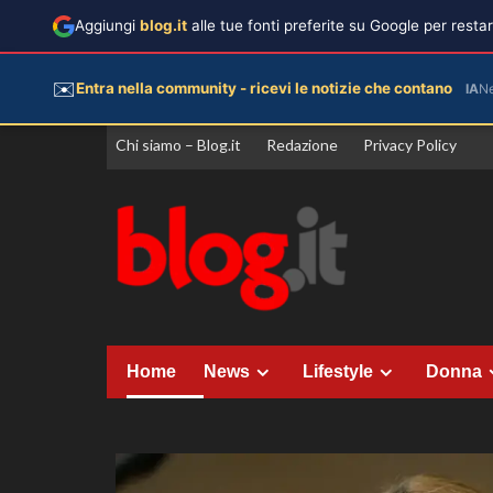
Aggiungi
blog.it
alle tue fonti preferite su Google per rest
✉️
Entra nella community - ricevi le notizie che contano
IA
N
Vai
Chi siamo – Blog.it
Redazione
Privacy Policy
al
contenuto
Home
News
Lifestyle
Donna