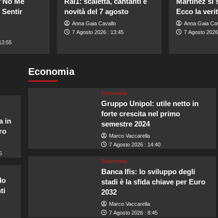
 “No Me
Rai1: scaletta, cantanti e
Martinez si 
 Sentir
novità del 7 agosto
Ecco la veri
Anna Gaia Cavallo
Anna Gaia Cav
7 Agosto 2026 : 13:45
7 Agosto 2026
13:55
Economia
Economia
Gruppo Unipol: utile netto in
forte crescita nel primo
a in
semestre 2024
ro
Marco Vaccarella
7 Agosto 2026 : 14:40
5
Economia
Banca Ifis: lo sviluppo degli
do
stadi è la sfida chiave per Euro
ti
2032
Marco Vaccarella
7 Agosto 2026 : 8:45