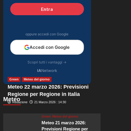
celebrazione in
Entra
4
famiglia da mamma
bis emozionante e
Gossip
gioiosa.
Lorenzo Riccardi nel
cast del Grande
oppure accedi con Google
Fratello Vip? Claudia
5
Dionigi svela la verità.
Accedi con Google
Scopri tutti i vantaggi →
IA
Network
Green
Meteo del giorno
Meteo 22 marzo 2026: Previsioni
Regione per Regione in Italia
Meteo
Redazione
21 Marzo 2026 : 14:30
Green
Meteo del giorno
Meteo 21 marzo 2026:
Previsioni Regione per