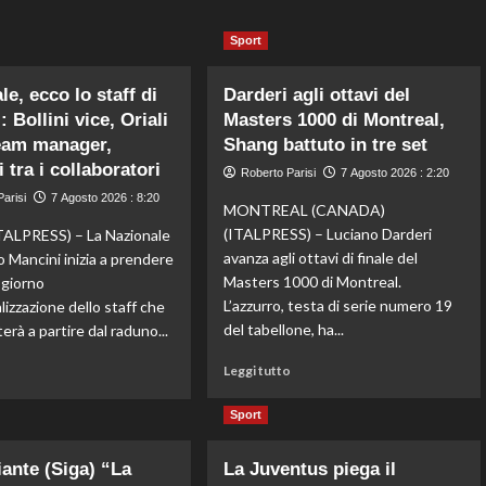
Sport
e, ecco lo staff di
Darderi agli ottavi del
 Bollini vice, Oriali
Masters 1000 di Montreal,
eam manager,
Shang battuto in tre set
 tra i collaboratori
Roberto Parisi
7 Agosto 2026 : 2:20
arisi
7 Agosto 2026 : 8:20
MONTREAL (CANADA)
(ITALPRESS) – Luciano Darderi
ALPRESS) – La Nazionale
avanza agli ottavi di finale del
o Mancini inizia a prendere
Masters 1000 di Montreal.
l giorno
L’azzurro, testa di serie numero 19
ializzazione dello staff che
del tabellone, ha...
erà a partire dal raduno...
Leggi
Leggi
Leggi tutto
o
di
di
più
più
Sport
su
su
Darderi
Nazionale,
iante (Siga) “La
La Juventus piega il
agli
ecco