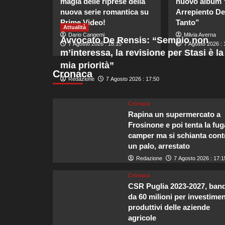
magia delle riprese della
nuovo album
nuova serie romantica su
Arrepiento De
Prime Video!
Tanto”
Attualità
Dario Cangemi
Milvia Averna
Avvocato De Rensis: “Sempio non
7 Agosto 2026 : 18:15
7 Agosto 2026 : 
m’interessa, la revisione per Stasi è la
mia priorità”
Cronaca
Redazione
7 Agosto 2026 : 17:50
Cronaca
Rapina un supermercato a
Frosinone e poi tenta la fug
camper ma si schianta cont
un palo, arrestato
Redazione
7 Agosto 2026 : 17:1
Cronaca
CSR Puglia 2023-2027, ban
da 60 milioni per investimen
produttivi delle aziende
agricole