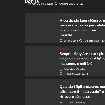
Donna
di
Anna Gaia Cavallo
7 Agosto 2026 : 17:25
Edimburgo
per
un’esperienza
Donna
unica
Ricordando Laura Russo: 
di
marcia silenziosa per celeb
convivialità.
la sua memoria e il suo
impatto.
Serena Siino
7 Agosto 2026 : 13
Donna
Scopri i Mary Jane flats più
eleganti e comodi di M&S p
l’autunno, a soli £40!
Anna Gaia Cavallo
7 Agosto 2026 : 11:35
Donna
Quando i figli crescono: c
affrontare il “nido vuoto” e
ritrovare sé stesse
Germana Bevilacqua