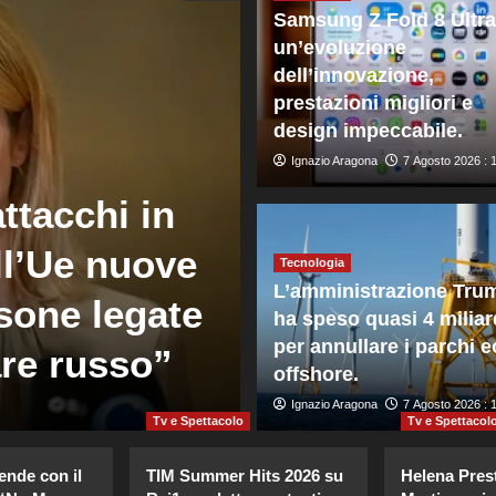
Samsung Z Fold 8 Ultra
un’evoluzione
dell’innovazione,
prestazioni migliori e
design impeccabile.
Ignazio Aragona
7 Agosto 2026 : 
ttacchi in
Mondo
ll’Ue nuove
Gli Houthi at
Tecnologia
L’amministrazione Tru
sone legate
governative 
ha speso quasi 4 miliar
per annullare i parchi eo
are russo”
45 morti
offshore.
Giuseppe Recca
Ignazio Aragona
7 Agosto 2026 : 8:0
7 Agosto 2026 : 
Tv e Spettacolo
Tv e Spettacol
ende con il
TIM Summer Hits 2026 su
Helena Prest