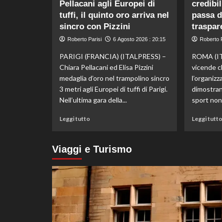
Pellacani agli Europei di
credibi
bronzo
tuffi, il quinto oro arriva nel
nella
passa d
knockout
sincro con Pizzini
traspar
agli
Roberto Parisi
6 Agosto 2026 : 20:15
Roberto P
Europei
di
PARIGI (FRANCIA) (ITALPRESS) –
ROMA (IT
fondo,
Chiara Pellacani ed Elisa Pizzini
vicende c
oro
medaglia d’oro nel trampolino sincro
l’organizz
a
3 metri agli Europei di tuffi di Parigi.
dimostrano
Gose.
Paltrinieri
Nell’ultima gara della...
sport non
quarto
Leggi
nella
Leggi tutto
Leggi tutt
di
gara
più
maschile
su
Viaggi e Turismo
Storico
en
plein
di
Pellacani
agli
Europei
di