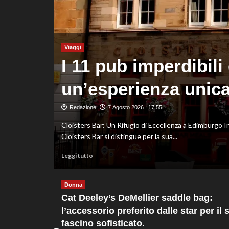
tuffi,
il
quinto
oro
arriva
Viaggi
nel
I 11 pub imperdibil
sincro
con
un’esperienza unica 
Pizzini
ore al
Redazione
7 Agosto 2026 : 17:55
Cloisters Bar: Un Rifugio di Eccellenza a Edimburgo In
Cloisters Bar si distingue per la sua...
Leggi
Leggi tutto
di
le Vergini
più
su
Donna
I
Cat Deeley’s DeMellier saddle bag:
11
l’accessorio preferito dalle star per il 
pub
fascino sofisticato.
imperdibili