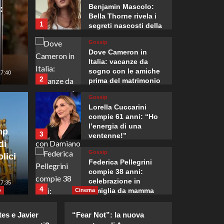
Benjamin Mascolo:
:
Bella Thorne rivela i
1
segreti nascosti della
loro relazione.
Gossip
Dove Cameron in
Italia: vacanze da
sogno con le amiche
17:40
2
Mondo
prima del matrimonio
con Damiano David.
Il Sen
Gossip
Lorella Cuccarini
taccano le forze
Fauci 
compie 61 anni: “Ho
l’energia di una
mp
3
ventenne!”
in Yemen, almeno
Congre
di
Gossip
lici
penal
Federica Pellegrini
compie 38 anni:
celebrazione in
5
17:35
Giuseppe Recca
4
famiglia da mamma
o
Cinema
bis emozionante e
Gossip
gioiosa.
es e Javier
“Fear Not”: la nuova
Lorenzo Riccardi nel