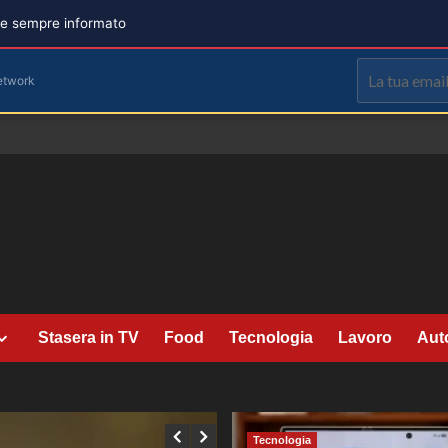
are sempre informato
etwork
Stasera in TV
Food
Tecnologia
Lavoro
Aut
Tecnologia