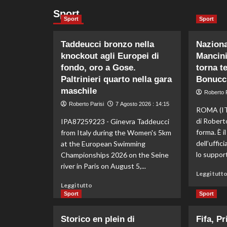
Sport
Sport
Sport
Taddeucci bronzo nella
Nazional
knockout agli Europei di
Mancini:
fondo, oro a Gose.
torna t
Paltrinieri quarto nella gara
Bonucci
maschile
Roberto P
Roberto Parisi
7 Agosto 2026 : 14:15
ROMA (IT
di Robert
IPA87259223 - Ginevra Taddeucci
forma. È i
from Italy during the Women's 5km
dell’uffic
at the European Swimming
lo support
Championships 2026 on the Seine
river in Paris on August 5,...
Leggi tutt
Leggi
Leggi tutto
di
Sport
Sport
più
su
Storico en plein di
Fifa, Pr
Taddeucci