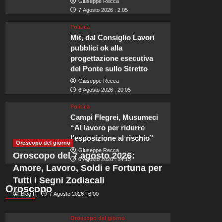
Giuseppe Recca
7 Agosto 2026 : 2:05
Politica
Mit, dal Consiglio Lavori
pubblici ok alla
progettazione esecutiva
Viaggi
del Ponte sullo Stretto
Crescita del turismo in usci
Giuseppe Recca
6 Agosto 2026 : 20:05
si conferma la principale 
Politica
Campi Flegrei, Musumeci
viaggiatori
“Al lavoro per ridurre
l’esposizione al rischio”
Oroscopo del giorno
Marco Vaccarella
7 Agosto 2026 : 1:55
Giuseppe Recca
Oroscopo del 7 agosto 2026:
6 Agosto 2026 : 14:15
nella foto un airbus della Malta Air (Cinisi (Pa) - 2022-02-17, Alberto Lo B
Amore, Lavoro, Soldi e Fortuna per
contesto in cui...
Tutti i Segni Zodiacali
Oroscopo
Leggi
Leggi tutto
Blog.IT
7 Agosto 2026 : 6:00
di
più
su
Oroscopo del giorno