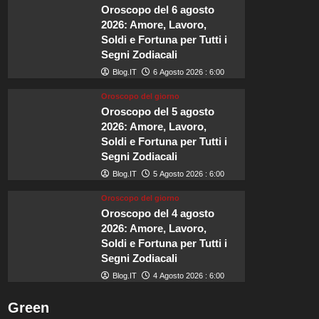
Crescita
Oroscopo del 6 agosto
del
2026: Amore, Lavoro,
turismo
Soldi e Fortuna per Tutti i
in
Segni Zodiacali
uscita
Blog.IT
6 Agosto 2026 : 6:00
da
Malta,
Oroscopo del giorno
l’Italia
Oroscopo del 5 agosto
si
2026: Amore, Lavoro,
conferma
Soldi e Fortuna per Tutti i
la
Segni Zodiacali
principale
destinazione
Blog.IT
5 Agosto 2026 : 6:00
dei
viaggiatori
Oroscopo del giorno
Oroscopo del 4 agosto
2026: Amore, Lavoro,
Soldi e Fortuna per Tutti i
Segni Zodiacali
Blog.IT
4 Agosto 2026 : 6:00
Green