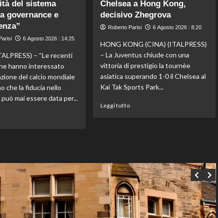
ottavi
lità del sistema
lo
Chelsea a Hong Kong,
del
staff
a governance e
decisivo Zhegrova
Masters
di
enza”
Roberto Parisi
6 Agosto 2026 : 8:20
1000
Mancini:
arisi
6 Agosto 2026 : 14:25
di
Bollini
HONG KONG (CINA) (ITALPRESS)
Montreal,
vice,
– La Juventus chiude con una
ALPRESS) – “Le recenti
Shang
Oriali
vittoria di prestigio la tournèe
he hanno interessato
battuto
torna
asiatica superando 1-0 il Chelsea al
azione del calcio mondiale
in
team
tre
manager,
Kai Tak Sports Park...
 che la fiducia nello
set
Bonucci
 può mai essere data per...
Leggi
tra
Leggi tutto
di
i
Leggi
o
più
collaboratori
di
su
più
La
su
Juventus
Fifa,
piega
Priante
il
(Siga)
Chelsea
“La
a
credibilità
Hong
del
Kong,
sistema
decisivo
passa