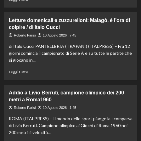
di
più
su
Letture domenicali e zuzzurelloni: Malagò, è l’ora di
Beach
colpire / di Italo Cucci
soccer,
giù
Roberto Parisi
10 Agosto 2026 : 7:45
il
di Italo Cucci PANTELLERIA (TRAPANI) (ITALPRESS) – Fra 12
sipario
sulle
giorni comincia il campionato di Serie A e su tutte le partite che
finali:
si giocano in...
Pisa
e
Leggi
Leggi tutto
Velletri
di
vincono
più
lo
su
Addio a Livio Berruti, campione olimpico dei 200
scudetto
Letture
metri a Roma1960
domenicali
e
Roberto Parisi
10 Agosto 2026 : 1:45
zuzzurelloni:
ROMA (ITALPRESS) – Il mondo dello sport piange la scomparsa
Malagò,
è
di Livio Berruti. Campione olimpico ai Giochi di Roma 1960 nei
l’ora
200 metri, il velocità...
di