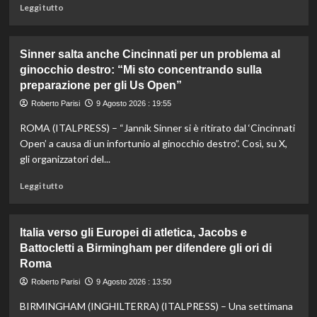
colpire
Leggi
Leggi tutto
/
di
di
più
Italo
su
Sinner salta anche Cincinnati per un problema al
Cucci
Addio
ginocchio destro: “Mi sto concentrando sulla
a
preparazione per gli Us Open”
Livio
Berruti,
Roberto Parisi
9 Agosto 2026 : 19:55
campione
olimpico
ROMA (ITALPRESS) – “Jannik Sinner si è ritirato dal ‘Cincinnati
dei
Open’ a causa di un infortunio al ginocchio destro”. Così, su X,
200
gli organizzatori del...
metri
a
Leggi
Leggi tutto
Roma1960
di
più
su
Italia verso gli Europei di atletica, Jacobs e
Sinner
Battocletti a Birmingham per difendere gli ori di
salta
Roma
anche
Cincinnati
Roberto Parisi
9 Agosto 2026 : 13:50
per
un
BIRMINGHAM (INGHILTERRA) (ITALPRESS) – Una settimana