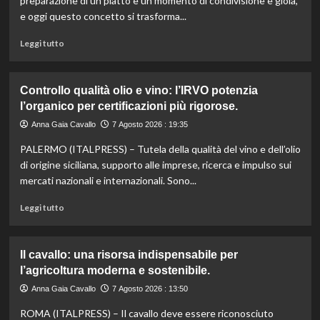
preparazione di un piatto è un momento di condivisione e gioia,
valorizzare
e oggi questo concetto si trasforma...
le
sue
Leggi
Leggi tutto
eccellenze
di
agroalimentari
più
certificate.
su
Controllo qualità olio e vino: l’IRVO potenzia
Marco
l’organico per certificazioni più rigorose.
Bianchi:
“Ricette
Anna Gaia Cavallo
7 Agosto 2026 : 19:35
incompiute,
PALERMO (ITALPRESS) – Tutela della qualità del vino e dell’olio
come
le
di origine siciliana, supporto alle imprese, ricerca e impulso sui
vite
mercati nazionali e internazionali. Sono...
colpite
dai
Leggi
Leggi tutto
tagli
di
agli
più
aiuti
su
Il cavallo: una risorsa indispensabile per
umanitari”.
Controllo
l’agricoltura moderna e sostenibile.
qualità
olio
Anna Gaia Cavallo
7 Agosto 2026 : 13:50
e
ROMA (ITALPRESS) – Il cavallo deve essere riconosciuto
vino: