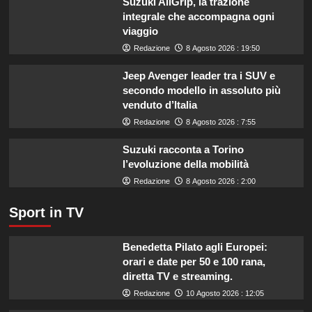
Suzuki AllGrip, la trazione
listeriosi,
integrale che accompagna ogni
scopri
viaggio
quali
marche
Redazione
8 Agosto 2026 : 19:50
evitare
nei
Jeep Avenger leader tra i SUV e
supermercati.
secondo modello in assoluto più
venduto d’Italia
Redazione
8 Agosto 2026 : 7:55
Suzuki racconta a Torino
l’evoluzione della mobilità
Redazione
8 Agosto 2026 : 2:00
Sport in TV
Benedetta Pilato agli Europei:
orari e date per 50 e 100 rana,
diretta TV e streaming.
Redazione
10 Agosto 2026 : 12:05