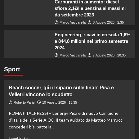
Carburanti in aumento: diesel
sfiora 2,1€/l e benzina ai massimi
da settembre 2023
Marco Vaccarella
8 Agosto 2026 : 2:35
Engineering, ricavi in crescita 1,6%
a 844,8 milioni nel primo semestre
2024
Marco Vaccarella
7 Agosto 2026 : 20:35
Sport
Beach soccer, giù il sipario sulle finali: Pisa e
Velletri vincono lo scudetto
Roberto Parisi
10 Agosto 2026 : 13:35
ROMA (ITALPRESS) – Lenergy Pisa è di nuovo Campione
d’Italia della Serie A Q8. Il team guidato da Matteo Marrucci
concede il bis, batte la...
Leggi
Leggi tutto