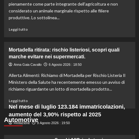
l’IRVO
pienamente come parte integrante dell’agricoltura e non
potenzia
considerato un animale marginale rispetto alle filiere
l’organico
produttive. Lo sottolinea...
per
certificazioni
Leggi
Leggi tutto
più
di
rigorose.
più
su
Mortadella ritirata: rischio listeriosi, scopri quali
Il
marche evitare nei supermercati.
cavallo:
una
Anna Gaia Cavallo
6 Agosto 2026 : 18:50
risorsa
Allerta Alimenti: Richiamo di Mortadella per Rischio Listeria Il
indispensabile
per
Ministero della Salute ha recentemente emesso un avviso di
l’agricoltura
richiamo riguardante un lotto di mortadella prodotto...
moderna
e
Leggi
Leggi tutto
sostenibile.
di
Nel mese di luglio 123.184 immatricolazioni,
più
aumento del 3,90% rispetto al 2025
su
Automotive
Redazione
Mortadella
9 Agosto 2026 : 19:50
ritirata:
rischio