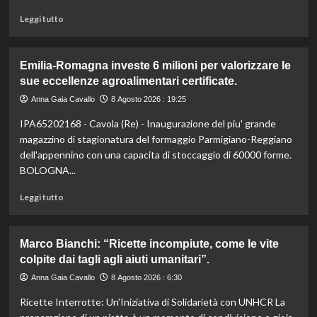
Leggi
Leggi tutto
di
più
su
Emilia-Romagna investe 6 milioni per valorizzare le
Liguria
sue eccellenze agroalimentari certificate.
lancia
bandi
Anna Gaia Cavallo
8 Agosto 2026 : 19:25
agricoltura:
IPA65202168 - Cavola (Re) - Inaugurazione del piu' grande
24,4
milioni
magazzino di stagionatura del formaggio Parmigiano-Reggiano
per
dell'appennino con una capacita di stoccaggio di 60000 forme.
sostenere
BOLOGNA...
il
settore.
Leggi
Leggi tutto
Scopri
di
i
più
dettagli!
su
Marco Bianchi: “Ricette incompiute, come le vite
Emilia-
colpite dai tagli agli aiuti umanitari”.
Romagna
investe
Anna Gaia Cavallo
8 Agosto 2026 : 6:30
6
Ricette Interrotte: Un’Iniziativa di Solidarietà con UNHCR La
milioni
per