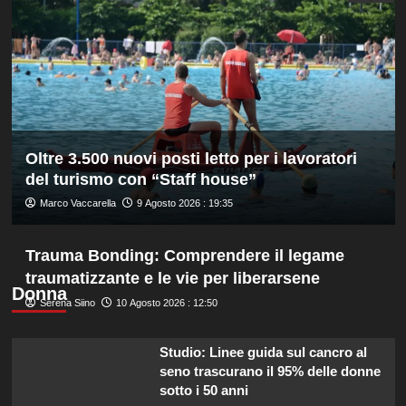
derby
Roma
d’Italia
stagionale,
Juventus
sconfitta
2-
1
Oltre 3.500 nuovi posti letto per i lavoratori
del turismo con “Staff house”
Marco Vaccarella
9 Agosto 2026 : 19:35
Trauma Bonding: Comprendere il legame
traumatizzante e le vie per liberarsene
Donna
Serena Siino
10 Agosto 2026 : 12:50
Studio: Linee guida sul cancro al
seno trascurano il 95% delle donne
sotto i 50 anni