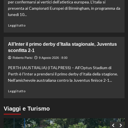
problema
per confermarsi ai vertici dell’atletica europea. L’Italia si
al
presenta ai Campionati Europei di Birmingham, in programma da
ginocchio
lunedì 10...
destro:
“Mi
Leggi
Leggi tutto
sto
di
concentrando
più
sulla
su
All’Inter il primo derby d’Italia stagionale, Juventus
preparazione
Italia
per
sconfitta 2-1
verso
gli
gli
Roberto Parisi
9 Agosto 2026 : 8:00
Us
Europei
Open”
PERTH (AUSTRALIA) (ITALPRESS) – All’Optus Stadium di
di
atletica,
Perth è l’Inter a prendersi il primo derby d’Italia della stagione.
Jacobs
Nell’amichevole australiana contro la Juventus finisce 2-1...
e
Battocletti
Leggi
Leggi tutto
a
di
Birmingham
più
per
su
Viaggi e Turismo
difendere
All’Inter
gli
il
ori
primo
di