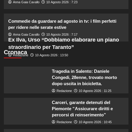
2
Anna Gaia Cavallo
10 Agosto 2026 : 7:23
Carmen Russo ed Enzo Paolo Turchi
Commedie da guardare ad agosto in tv: i film perfetti
pronti a tornare: “Se Maria chiama,
per ridere nelle serate estive
risponderemo”.
3
Anna Gaia Cavallo
10 Agosto 2026 : 7:17
Ex Ilva, Urso “Dobbiamo elaborare un piano
straordinario per Taranto”
Ad Amici, stecca rimossa in post-
Cronaca
Redazione
10 Agosto 2026 : 13:50
produzione: il retroscena
inaspettato di Irene Guglielmi
4
Tragedia in Salento: Daniele
Congedi, 28enne, trovato morto
Chiara Ferragni incanta Formentera:
dopo uscita in bicicletta.
scatti esclusivi della sua vacanza da
Redazione
10 Agosto 2026 : 11:25
sogno.
5
Carceri, garante detenuti del
Piemonte “Assicurare diritti e
percorsi di reinserimento”
Redazione
10 Agosto 2026 : 10:45