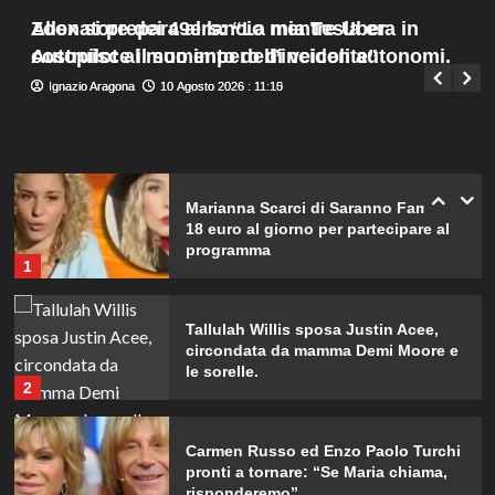
inaspettato di Irene Guglielmi
Menu
4
Allenatore dei 49ers: “La mia Tesla era in
Zoox si prepara al lancio mentre Uber
Giuseppe Recca
10 Agosto 2026 : 13:25
principale
Autopilot al momento dell’incidente”
costruisce il suo impero di veicoli autonomi.
Chiara Ferragni incanta Formentera:
Ignazio Aragona
Ignazio Aragona
10 Agosto 2026 : 11:15
10 Agosto 2026 : 11:10
scatti esclusivi della sua vacanza da
sogno.
5
Marianna Scarci di Saranno Famosi:
18 euro al giorno per partecipare al
programma
1
Tallulah Willis sposa Justin Acee,
circondata da mamma Demi Moore e
le sorelle.
2
Carmen Russo ed Enzo Paolo Turchi
pronti a tornare: “Se Maria chiama,
risponderemo”.