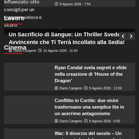
9 Agosto 2026 : 7:54
Concorsi pubblici da non perdere: scadenze
Lavoro
cruciali nella settimana di Ferragosto 2026.
Germana Bevilacqua
10 Agosto 2026 : 12:35
Un Sacrificio di Sangue: Un Thriller Svedese
Avvincente che Ti Terrà Incollato alla Sedia!
Cinema
Dario Cangemi
10 Agosto 2026 : 11:50
Ryan Condal svela segreti e sfide
nella creazione di ‘House of the
Dragon’
Dario Cangemi
9 Agosto 2026 : 12:00
Conflitto in Cortile: due vicini
trasformano una semplice lite in
un acerrimo antagonismo
Dario Cangemi
9 Agosto 2026 : 0:00
War: Il divorzio del secolo – Un