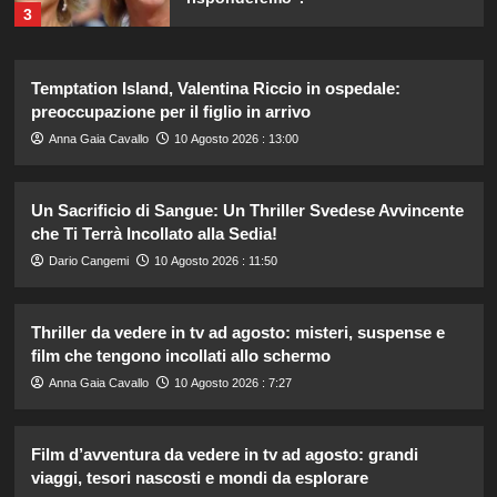
3
Ad Amici, stecca rimossa in post-
Temptation Island, Valentina Riccio in ospedale:
produzione: il retroscena
preoccupazione per il figlio in arrivo
inaspettato di Irene Guglielmi
4
Anna Gaia Cavallo
10 Agosto 2026 : 13:00
Chiara Ferragni incanta Formentera:
Un Sacrificio di Sangue: Un Thriller Svedese Avvincente
scatti esclusivi della sua vacanza da
che Ti Terrà Incollato alla Sedia!
sogno.
5
Dario Cangemi
10 Agosto 2026 : 11:50
Marianna Scarci di Saranno Famosi:
Thriller da vedere in tv ad agosto: misteri, suspense e
18 euro al giorno per partecipare al
film che tengono incollati allo schermo
programma
1
Anna Gaia Cavallo
10 Agosto 2026 : 7:27
Tallulah Willis sposa Justin Acee,
Film d’avventura da vedere in tv ad agosto: grandi
circondata da mamma Demi Moore e
viaggi, tesori nascosti e mondi da esplorare
le sorelle.