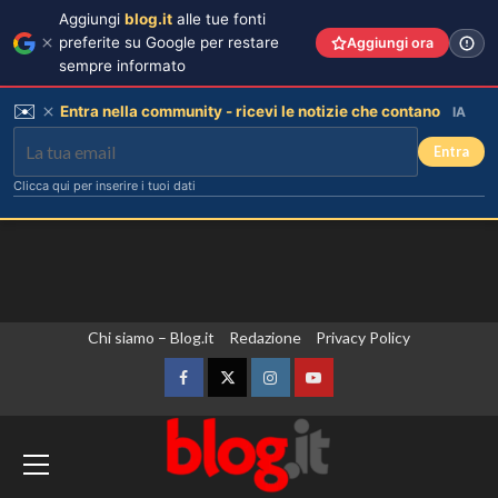
Aggiungi
blog.it
alle tue fonti
preferite su Google per restare
Aggiungi ora
sempre informato
✉️
Entra nella community - ricevi le notizie che contano
IA
Entra
Clicca qui per inserire i tuoi dati
Vai
Chi siamo – Blog.it
Redazione
Privacy Policy
Carmen Russo ed Enzo Paolo Turchi
pronti a tornare: “Se Maria chiama,
al
risponderemo”.
contenuto
Facebook
Twitter
Instagram
YouTube
3
Si chiude a Nairobi la prima edizione di
H.E.R.O, start up africane alla Residenza
Ad Amici, stecca rimossa in post-
produzione: il retroscena
dell’Ambasciatore d’Italia