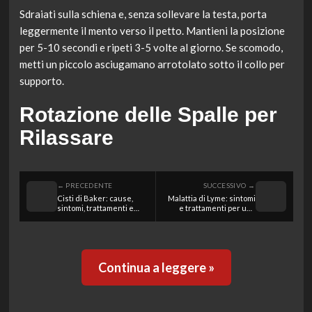
Sdraiati sulla schiena e, senza sollevare la testa, porta
leggermente il mento verso il petto. Mantieni la posizione
per 5-10 secondi e ripeti 3-5 volte al giorno. Se scomodo,
metti un piccolo asciugamano arrotolato sotto il collo per
supporto.
Rotazione delle Spalle per
Rilassare
← PRECEDENTE
SUCCESSIVO →
Cisti di Baker: cause,
Malattia di Lyme: sintomi
sintomi, trattamenti e
e trattamenti per una
strategie di prevenzione
pronta diagnosi e cura
efficace
Continua a leggere »