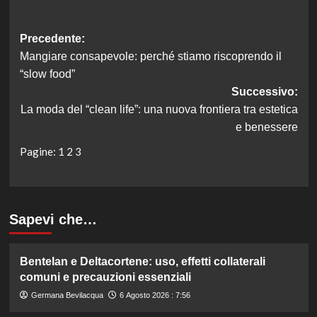
Navigazione
Precedente:
Mangiare consapevole: perché stiamo riscoprendo il
articolo
“slow food”
Successivo:
La moda del “clean life”: una nuova frontiera tra estetica
e benessere
Pagine:
1
2
3
Sapevi che…
Bentelan e Deltacortene: uso, effetti collaterali
comuni e precauzioni essenziali
Germana Bevilacqua
6 Agosto 2026 : 7:56