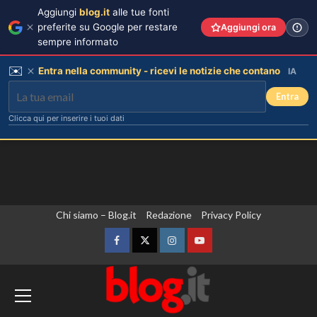
Aggiungi
blog.it
alle tue fonti
preferite su Google per restare
Aggiungi ora
sempre informato
✉️
Entra nella community - ricevi le notizie che contano
IA
Entra
Clicca qui per inserire i tuoi dati
Vai
Chi siamo – Blog.it
Redazione
Privacy Policy
al
contenuto
Facebook
Twitter
Instagram
YouTube