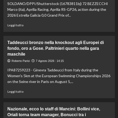
vetta:
SOLDANO/DPPI/Shutterstock (16783811bj) 72 BEZZECCHI
anche
Marco (ita), Aprilia Racing, Aprilia RS-GP26, action during the
ad
2026 Estrella Galicia 0,0 Grand Prix of...
agosto
è
Leggi
Leggi tutto
il
di
numero
più
uno
su
Taddeucci bronzo nella knockout agli Europei di
del
In
fondo, oro a Gose. Paltrinieri quarto nella gara
mondo
Gran
maschile
Bretagna
Bezzecchi
Roberto Parisi
7 Agosto 2026 : 14:15
torna
in
IPA87259223 - Ginevra Taddeucci from Italy during the
sella
Women's 5km at the European Swimming Championships 2026
ed
on the Seine river in Paris on August 5,...
è
davanti
Leggi
Leggi tutto
a
di
tutti
più
nelle
su
Nazionale, ecco lo staff di Mancini: Bollini vice,
Practice
Taddeucci
Oriali torna team manager, Bonucci tra i
bronzo