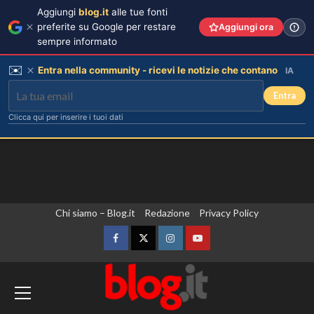
Aggiungi
blog.it
alle tue fonti
preferite su Google per restare
Aggiungi ora
sempre informato
✉️
Entra nella community - ricevi le notizie che contano
IA
Entra
Clicca qui per inserire i tuoi dati
Vai
Chi siamo – Blog.it
Redazione
Privacy Policy
Elisabetta Gregoraci incontra la
sorella in Costa Smeralda: momenti
al
da ricordare insieme.
contenuto
Facebook
Twitter
Instagram
YouTube
3
Zelensky in Serbia, prima visita
Il midi dress azzurro di Harriet
Phillips: l’eleganza estiva che non
dall’inizio della guerra