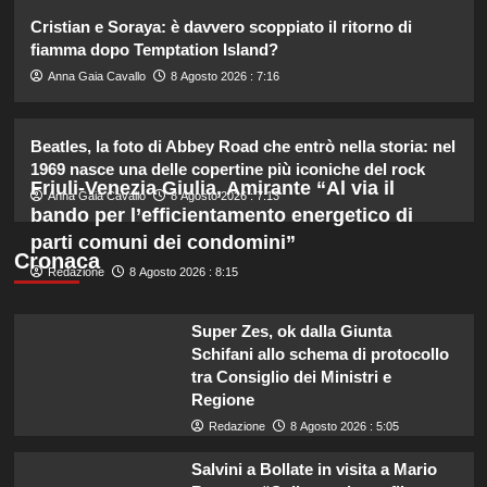
2
Cristian e Soraya: è davvero scoppiato il ritorno di
fiamma dopo Temptation Island?
Elisabetta Gregoraci incontra la
Anna Gaia Cavallo
8 Agosto 2026 : 7:16
sorella in Costa Smeralda: momenti
da ricordare insieme.
3
Beatles, la foto di Abbey Road che entrò nella storia: nel
1969 nasce una delle copertine più iconiche del rock
Friuli-Venezia Giulia, Amirante “Al via il
Il midi dress azzurro di Harriet
Anna Gaia Cavallo
8 Agosto 2026 : 7:13
Phillips: l’eleganza estiva che non
bando per l’efficientamento energetico di
dimenticherò mai.
parti comuni dei condomini”
4
Cronaca
Redazione
8 Agosto 2026 : 8:15
Danilo D’Angelo: “Dopo Francesca,
Super Zes, ok dalla Giunta
faccio fatica a ritrovare me stesso”
Schifani allo schema di protocollo
5
tra Consiglio dei Ministri e
Regione
Redazione
8 Agosto 2026 : 5:05
Salvini a Bollate in visita a Mario