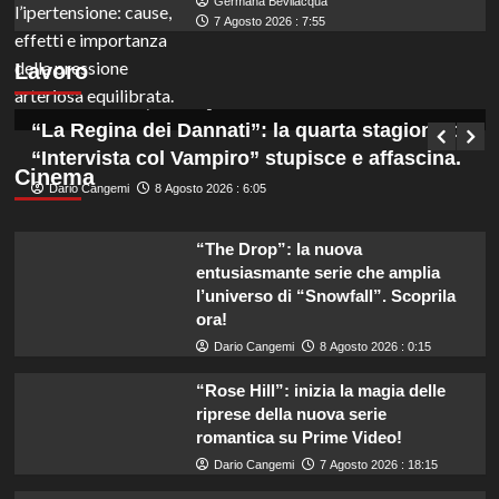
Germana Bevilacqua
Marche: opportunità di lavoro per coadiutori
7 Agosto 2026 : 7:55
amministrativi con licenza media disponibile
Lavoro
subito!
Germana Bevilacqua
8 Agosto 2026 : 6:50
“La Regina dei Dannati”: la quarta stagione di
“Intervista col Vampiro” stupisce e affascina.
Cinema
Dario Cangemi
8 Agosto 2026 : 6:05
“The Drop”: la nuova
entusiasmante serie che amplia
l’universo di “Snowfall”. Scoprila
ora!
Dario Cangemi
8 Agosto 2026 : 0:15
“Rose Hill”: inizia la magia delle
riprese della nuova serie
romantica su Prime Video!
Dario Cangemi
7 Agosto 2026 : 18:15