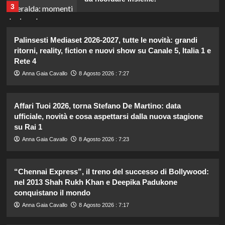
3
Il midi dress azzurro di Harriet
Palinsesti Mediaset 2026-2027, tutte le novità: grandi
Phillips: l’eleganza estiva che non
ritorni, reality, fiction e nuovi show su Canale 5, Italia 1 e
dimenticherò mai.
Rete 4
4
Anna Gaia Cavallo
8 Agosto 2026 : 7:27
Danilo D’Angelo: “Dopo Francesca,
faccio fatica a ritrovare me stesso”
Affari Tuoi 2026, torna Stefano De Martino: data
ufficiale, novità e cosa aspettarsi dalla nuova stagione
5
su Rai 1
Anna Gaia Cavallo
8 Agosto 2026 : 7:23
Carolina Marconi in vacanza:
“Pressione alta, nausea e mal di
testa, ho temuto il peggio.”
“Chennai Express”, il treno del successo di Bollywood:
1
nel 2013 Shah Rukh Khan e Deepika Padukone
conquistano il mondo
Debora Bragetti in vacanza da sola:
Anna Gaia Cavallo
8 Agosto 2026 : 7:17
finita la relazione con Alessio Pilli
Stella?