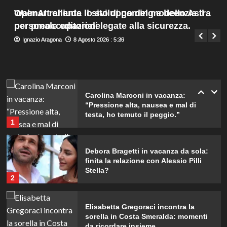
dimenticherò mai.
Menu
4
Walmart chiude il sito di gaming e licenzia il
OpenAI rallenta lo sviluppo del modello Astra
Giuseppe Recca
8 Agosto 2026 : 7:45
principale
personale editoriale.
per preoccupazioni legate alla sicurezza.
Ignazio Aragona
Ignazio Aragona
8 Agosto 2026 : 5:30
8 Agosto 2026 : 5:25
Danilo D’Angelo: “Dopo Francesca,
faccio fatica a ritrovare me stesso”
5
Carolina Marconi in vacanza:
“Pressione alta, nausea e mal di
testa, ho temuto il peggio.”
1
Debora Bragetti in vacanza da sola:
finita la relazione con Alessio Pilli
Stella?
2
Elisabetta Gregoraci incontra la
sorella in Costa Smeralda: momenti
da ricordare insieme.