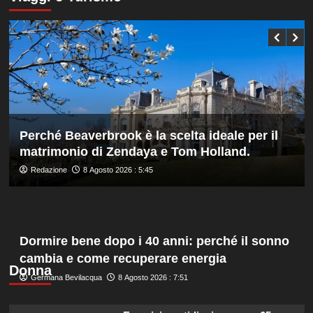
Bonucci
Darderi
tra
agli
i
ottavi
collaboratori
del
Masters
1000
di
Montreal,
Shang
battuto
Perché Beaverbrook è la scelta ideale per il
in
matrimonio di Zendaya e Tom Holland.
tre
set
Redazione
8 Agosto 2026 : 5:45
Dormire bene dopo i 40 anni: perché il sonno
cambia e come recuperare energia
Donna
Germana Bevilacqua
8 Agosto 2026 : 7:51