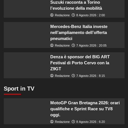
Suzuki racconta a Torino
estate:
l’evoluzione della mobilità
il
menù
Redazione
8 Agosto 2026 : 2:00
ideale
contro
Mercedes-Benz Italia investe
il
nell’ampliamento dell’offerta
caldo
pneumatici
secondo
Redazione
7 Agosto 2026 : 20:05
gli
esperti.
Denza è sponsor del BIG ART
Festival di Porto Cervo con la
Z9GT
Redazione
7 Agosto 2026 : 8:15
Sport in TV
MotoGP Gran Bretagna 2026: orari
qualifiche e Sprint Race su TV8
oggi.
Redazione
8 Agosto 2026 : 6:20