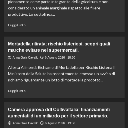
l’IRVO
pienamente come parte integrante dell’agricoltura e non
potenzia
considerato un animale marginale rispetto alle filiere
l’organico
produttive. Lo sottolinea...
per
certificazioni
Leggi
Leggi tutto
più
di
rigorose.
più
su
Mortadella ritirata: rischio listeriosi, scopri quali
Il
marche evitare nei supermercati.
cavallo:
una
Anna Gaia Cavallo
6 Agosto 2026 : 18:50
risorsa
Allerta Alimenti: Richiamo di Mortadella per Rischio Listeria Il
indispensabile
per
Ministero della Salute ha recentemente emesso un avviso di
l’agricoltura
richiamo riguardante un lotto di mortadella prodotto...
moderna
e
Leggi
Leggi tutto
sostenibile.
di
più
su
Camera approva ddl ColtivaItalia: finanziamenti
Mortadella
aumentati di un miliardo per il settore primario.
ritirata:
rischio
Anna Gaia Cavallo
6 Agosto 2026 : 13:50
listeriosi,