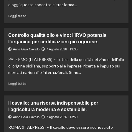
e oggi questo concetto si trasforma...
Leggi
Leggi tutto
di
più
su
Controllo qualità olio e vino: l’IRVO potenzia
Marco
l’organico per certificazioni più rigorose.
Bianchi:
“Ricette
Anna Gaia Cavallo
7 Agosto 2026 : 19:35
incompiute,
PALERMO (ITALPRESS) – Tutela della qualità del vino e dell’olio
come
le
di origine siciliana, supporto alle imprese, ricerca e impulso sui
vite
mercati nazionali e internazionali. Sono...
colpite
dai
Leggi
Leggi tutto
tagli
di
agli
più
aiuti
su
Il cavallo: una risorsa indispensabile per
umanitari”.
Controllo
l’agricoltura moderna e sostenibile.
qualità
olio
Anna Gaia Cavallo
7 Agosto 2026 : 13:50
e
ROMA (ITALPRESS) – Il cavallo deve essere riconosciuto
vino: