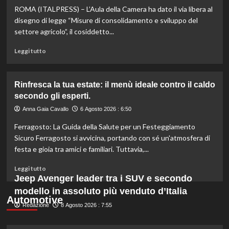
ROMA (ITALPRESS) – L’Aula della Camera ha dato il via libera al
scopri
quali
disegno di legge “Misure di consolidamento e sviluppo del
marche
settore agricolo”, il cosiddetto...
evitare
nei
Leggi
Leggi tutto
supermercati.
di
più
su
Rinfresca la tua estate: il menù ideale contro il caldo
Camera
secondo gli esperti.
approva
ddl
Anna Gaia Cavallo
6 Agosto 2026 : 6:50
ColtivaItalia:
Ferragosto: La Guida della Salute per un Festeggiamento
finanziamenti
aumentati
Sicuro Ferragosto si avvicina, portando con sé un'atmosfera di
di
festa e gioia tra amici e familiari. Tuttavia,...
un
miliardo
Leggi
Leggi tutto
per
di
Jeep Avenger leader tra i SUV e secondo
il
più
modello in assoluto più venduto d’Italia
settore
su
Automotive
primario.
Redazione
Rinfresca
8 Agosto 2026 : 7:55
la
tua