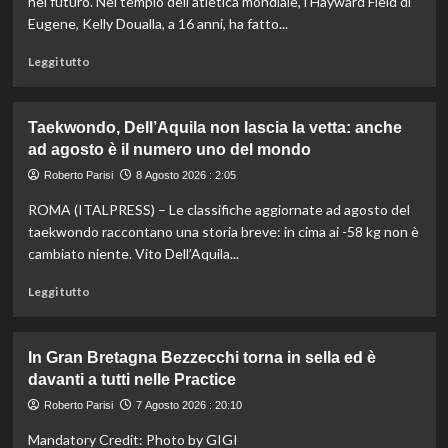
nel futuro. Nel tempio dell’atletica mondiale, l’Hayward Field di
Eugene, Kelly Doualla, a 16 anni, ha fatto...
Leggi
Leggi tutto
di
più
su
Taekwondo, Dell’Aquila non lascia la vetta: anche
Impresa
ad agosto è il numero uno del mondo
di
Kelly
Roberto Parisi
8 Agosto 2026 : 2:05
Doualla:
ROMA (ITALPRESS) – Le classifiche aggiornate ad agosto del
a
16
taekwondo raccontano una storia breve: in cima ai -58 kg non è
anni
cambiato niente. Vito Dell’Aquila...
è
bronzo
Leggi
Leggi tutto
sui
di
100
più
ai
su
In Gran Bretagna Bezzecchi torna in sella ed è
Mondiali
Taekwondo,
davanti a tutti nelle Practice
U20
Dell’Aquila
non
Roberto Parisi
7 Agosto 2026 : 20:10
lascia
Mandatory Credit: Photo by GIGI
la