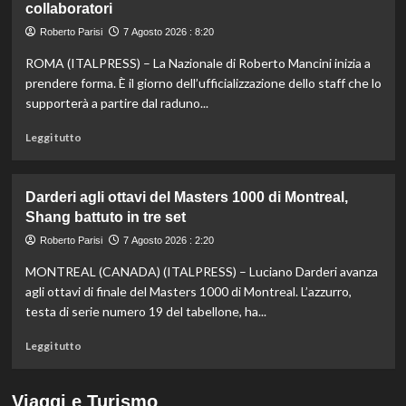
collaboratori
nella
knockout
Roberto Parisi
7 Agosto 2026 : 8:20
agli
Europei
ROMA (ITALPRESS) – La Nazionale di Roberto Mancini inizia a
di
prendere forma. È il giorno dell’ufficializzazione dello staff che lo
fondo,
supporterà a partire dal raduno...
oro
a
Leggi
Leggi tutto
Gose.
di
Paltrinieri
più
quarto
su
Darderi agli ottavi del Masters 1000 di Montreal,
nella
Nazionale,
Shang battuto in tre set
gara
ecco
maschile
lo
Roberto Parisi
7 Agosto 2026 : 2:20
staff
MONTREAL (CANADA) (ITALPRESS) – Luciano Darderi avanza
di
Mancini:
agli ottavi di finale del Masters 1000 di Montreal. L’azzurro,
Bollini
testa di serie numero 19 del tabellone, ha...
vice,
Oriali
Leggi
Leggi tutto
torna
di
team
più
manager,
su
Viaggi e Turismo