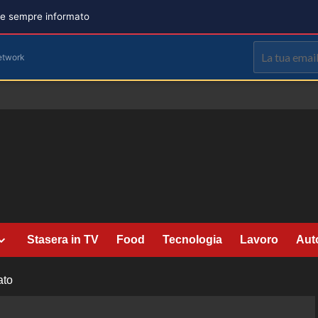
are sempre informato
etwork
Stasera in TV
Food
Tecnologia
Lavoro
Aut
ato