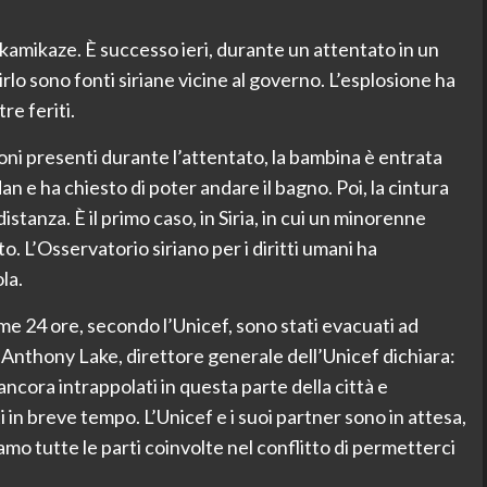
 kamikaze. È successo ieri, durante un attentato in un
rlo sono fonti siriane vicine al governo. L’esplosione ha
re feriti.
ni presenti durante l’attentato, la bambina è entrata
dan e ha chiesto di poter andare il bagno. Poi, la cintura
stanza. È il primo caso, in Siria, in cui un minorenne
 L’Osservatorio siriano per i diritti umani ha
la.
ime 24 ore, secondo l’Unicef, sono stati evacuati ad
. Anthony Lake, direttore generale dell’Unicef dichiara:
ancora intrappolati in questa parte della città e
 in breve tempo. L’Unicef e i suoi partner sono in attesa,
mo tutte le parti coinvolte nel conflitto di permetterci