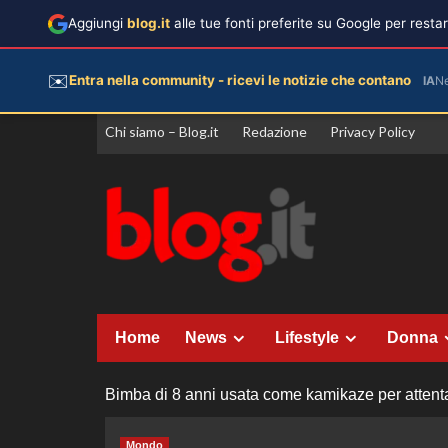
Aggiungi
blog.it
alle tue fonti preferite su Google per rest
✉️
Entra nella community - ricevi le notizie che contano
IA
N
Vai
Chi siamo – Blog.it
Redazione
Privacy Policy
al
contenuto
Home
News
Lifestyle
Donna
Bimba di 8 anni usata come kamikaze per attent
Mondo