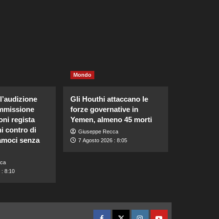
Mondo
l’audizione
Gli Houthi attaccano le
mmissione
forze governative in
ni regista
Yemen, almeno 45 morti
hi contro di
Giuseppe Recca
iamoci senza
7 Agosto 2026 : 8:05
ca
: 8:10