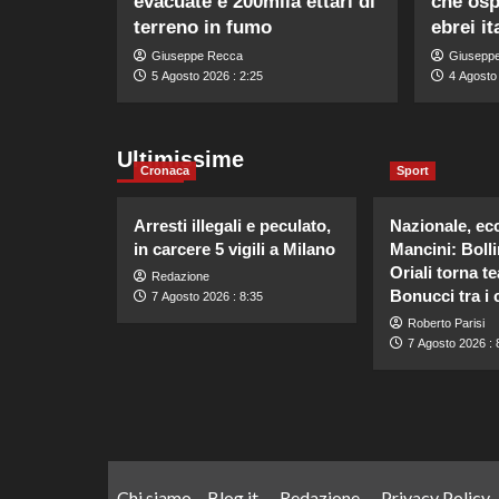
evacuate e 200mila ettari di
che osp
terreno in fumo
ebrei it
Giuseppe Recca
Giusepp
5 Agosto 2026 : 2:25
4 Agosto
Ultimissime
Cronaca
Sport
Arresti illegali e peculato,
Nazionale, ecc
in carcere 5 vigili a Milano
Mancini: Bolli
Oriali torna 
Redazione
Bonucci tra i 
7 Agosto 2026 : 8:35
Roberto Parisi
7 Agosto 2026 : 
Chi siamo – Blog.it
Redazione
Privacy Policy