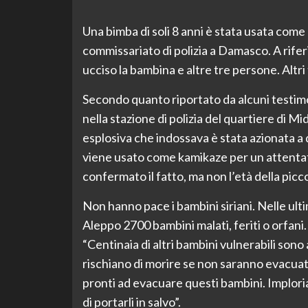
Una bimba di soli 8 anni è stata usata come
commissariato di polizia a Damasco. A riferi
ucciso la bambina e altre tre persone. Altri t
Secondo quanto riportato da alcuni testimo
nella stazione di polizia del quartiere di Mi
esplosiva che indossava è stata azionata a di
viene usato come kamikaze per un attentato.
confermato il fatto, ma non l’età della picco
Non hanno pace i bambini siriani. Nelle ult
Aleppo 2700 bambini malati, feriti o orfani
“Centinaia di altri bambini vulnerabili sono 
rischiano di morire se non saranno evacuati
pronti ad evacuare questi bambini. Imploria
di portarli in salvo”.