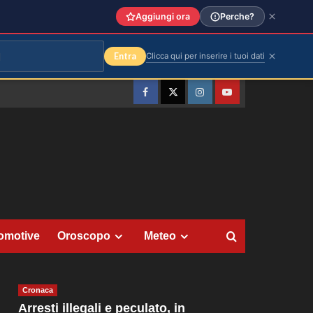
Aggiungi ora
Perche?
Entra
Clicca qui per inserire i tuoi dati
Facebook
Twitter
Instagram
YouTube
omotive
Oroscopo
Meteo
Cronaca
Arresti illegali e peculato, in