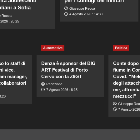
ita adolescenti
per i coniugi dei militari
aliani a Sofia
Giuseppe Recca
4 Agosto 2026 : 14:30
e Recca
 2026 : 20:25
Automotive
Politica
o lo staff di
Denza è sponsor del BIG
Conte dopo 
ni vice,
ART Festival di Porto
fiume in Co
team manager,
Cervo con la Z9GT
Covid: “Melo
collaboratori
degli attacc
Redazione
me, affront
7 Agosto 2026 : 8:15
mezzucci”
8:20
Giuseppe Rec
7 Agosto 2026 