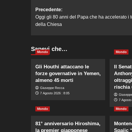
Navigazione
Precedente:
Oggi gli 80 anni del Papa che ha accelerato i 
articolo
della Chiesa
Sapevi che…
Mondo
Mondo
Gli Houthi attaccano le
Il Sena
forze governative in Yemen,
Anthony
almeno 45 morti
oltragg
rischia
Giuseppe Recca
7 Agosto 2026 : 8:05
Giusepp
7 Agosto 
Mondo
Mondo
81° anniversario Hiroshima,
Montene
la premier giapponese
Spajic 