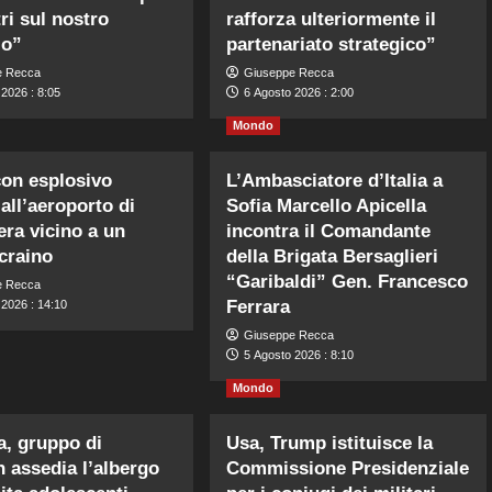
ri sul nostro
rafforza ulteriormente il
io”
partenariato strategico”
e Recca
Giuseppe Recca
2026 : 8:05
6 Agosto 2026 : 2:00
Mondo
on esplosivo
L’Ambasciatore d’Italia a
 all’aeroporto di
Sofia Marcello Apicella
era vicino a un
incontra il Comandante
craino
della Brigata Bersaglieri
“Garibaldi” Gen. Francesco
e Recca
Ferrara
 2026 : 14:10
Giuseppe Recca
5 Agosto 2026 : 8:10
Mondo
a, gruppo di
Usa, Trump istituisce la
n assedia l’albergo
Commissione Presidenziale