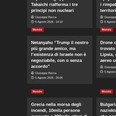
Takaichi riafferma i tre
i rimpat
principi non nucleari
territor
Giuseppe Recca
Giusepp
6 Agosto 2026 : 14:10
6 Agosto 
Mondo
Mondo
Netanyahu “Trump il nostro
Drone c
più grande amico, ma
trovato
l’esistenza di Israele non è
Lipsia, 
negoziabile, con o senza
aereo u
accordo”
Giusepp
5 Agosto
Giuseppe Recca
5 Agosto 2026 : 20:05
Mondo
Mondo
Grecia nella morsa degli
Bulgari
incendi, 10mila persone
naziski