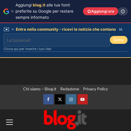
Aggiungi
blog.it
alle tue fonti
preferite su Google per restare
Aggiungi ora
sempre informato
✉️
Entra nella community - ricevi le notizie che contano
IA
Entra
Clicca qui per inserire i tuoi dati
Vai
Chi siamo – Blog.it
Redazione
Privacy Policy
al
contenuto
Facebook
Twitter
Instagram
YouTube