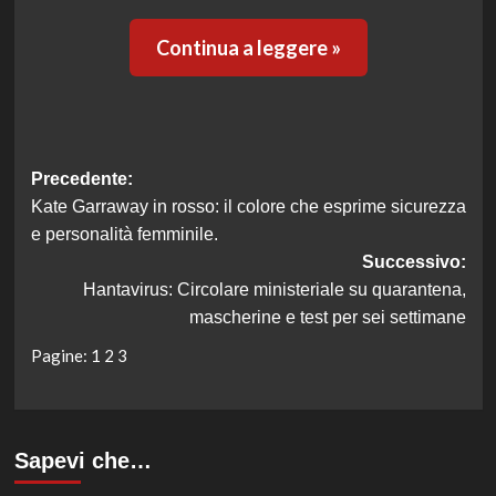
Continua a leggere »
Navigazione
Precedente:
Kate Garraway in rosso: il colore che esprime sicurezza
articolo
e personalità femminile.
Successivo:
Hantavirus: Circolare ministeriale su quarantena,
mascherine e test per sei settimane
Pagine:
1
2
3
Sapevi che…