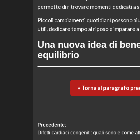
permette di ritrovare momenti dedicati a sé 
Piccoli cambiamenti quotidiani possono aiut
utili, dedicare tempo al riposo e imparare 
Una nuova idea di ben
equilibrio
« Torna al paragrafo pr
Navigazione
Precedente:
Difetti cardiaci congeniti: quali sono e come aff
articolo