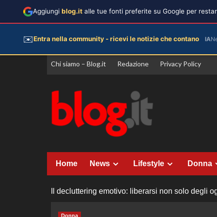
Aggiungi
blog.it
alle tue fonti preferite su Google per rest
✉️
Entra nella community - ricevi le notizie che contano
IA
N
Vai
Chi siamo – Blog.it
Redazione
Privacy Policy
al
contenuto
Home
News
Lifestyle
Donna
Il decluttering emotivo: liberarsi non solo degli og
Donna