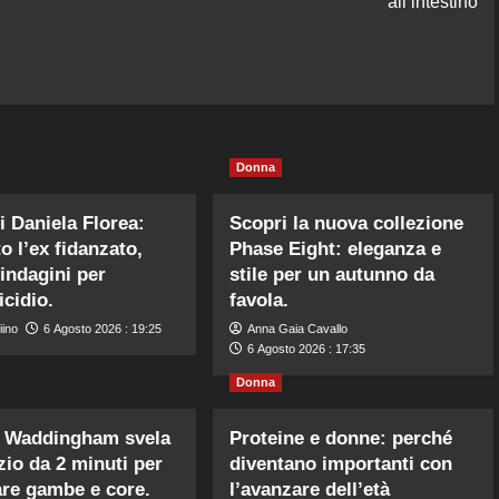
all’intestino
Donna
i Daniela Florea:
Scopri la nuova collezione
o l’ex fidanzato,
Phase Eight: eleganza e
 indagini per
stile per un autunno da
cidio.
favola.
iino
6 Agosto 2026 : 19:25
Anna Gaia Cavallo
6 Agosto 2026 : 17:35
Donna
 Waddingham svela
Proteine e donne: perché
izio da 2 minuti per
diventano importanti con
are gambe e core.
l’avanzare dell’età