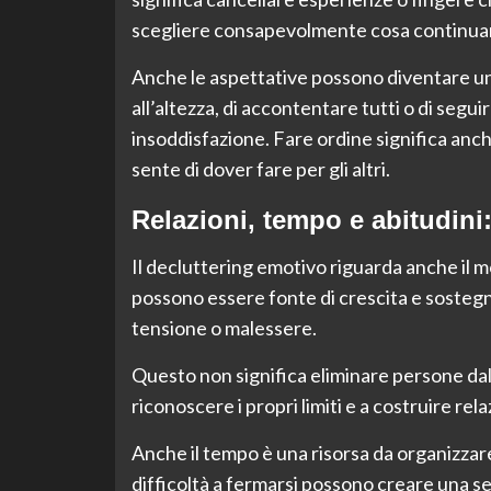
scegliere consapevolmente cosa continuar
Anche le aspettative possono diventare un
all’altezza, di accontentare tutti o di segu
insoddisfazione. Fare ordine significa anch
sente di dover fare per gli altri.
Relazioni, tempo e abitudini:
Il decluttering emotivo riguarda anche il mo
possono essere fonte di crescita e soste
tensione o malessere.
Questo non significa eliminare persone dal
riconoscere i propri limiti e a costruire rel
Anche il tempo è una risorsa da organizzare
difficoltà a fermarsi possono creare una s