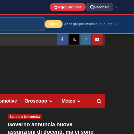
Aggiungi ora
Perche?
Entra
Clicca qui per inserire i tuoi dati
Facebook
Twitter
Instagram
YouTube
omotive
Oroscopo
Meteo
Scuola e Università
Governo annuncia nuove
assunzioni di docenti, ma ci sono