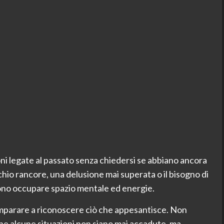
ni legate al passato senza chiedersi se abbiano ancora
chio rancore, una delusione mai superata o il bisogno di
no occupare spazio mentale ed energie.
imparare a riconoscere ciò che appesantisce. Non
che alcune situazioni non siano mai accadute, ma