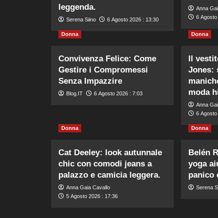
leggenda.
Anna Gai
6 Agosto 
Serena Siino
6 Agosto 2026 : 13:30
Donna
Donna
Convivenza Felice: Come
Il vesti
Gestire i Compromessi
Jones: s
Senza Impazzire
maniche
moda hi
Blog.IT
6 Agosto 2026 : 7:03
Anna Gai
6 Agosto 
Donna
Donna
Cat Deeley: look autunnale
Belén R
chic con comodi jeans a
yoga ai
palazzo e camicia leggera.
panico 
Anna Gaia Cavallo
Serena S
5 Agosto 2026 : 17:36