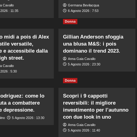
a Cavallo
Germana Bevilacqua
2026 : 11:35
6 Agosto 2026 : 7:53
Donna
to midi a pois di Alex
Gillian Anderson sfoggia
tile versatile,
una blusa M&S: i pois
 e accessibile dalla
dominano il trend 2023.
gh street.
Anna Gaia Cavallo
5 Agosto 2026 : 23:30
a Cavallo
2026 : 5:30
Donna
odriguez: come lo
Scopri i 9 cappotti
uta a combattere
reversibili: il migliore
e depressione.
investimento per l’autunno
con due look in uno
iino
5 Agosto 2026 : 13:30
Anna Gaia Cavallo
5 Agosto 2026 : 11:40