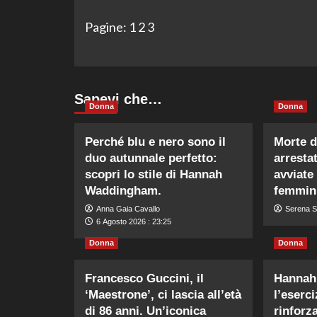
Pagine:
1
2
3
Sapevi che…
Donna
Donna
Perché blu e nero sono il
Morte d
duo autunnale perfetto:
arrestat
scopri lo stile di Hannah
avviate
Waddingham.
femmini
Anna Gaia Cavallo
Serena S
6 Agosto 2026 : 23:25
Donna
Donna
Francesco Guccini, il
Hannah
‘Maestrone’, ci lascia all’età
l’eserc
di 86 anni. Un’iconica
rinforz