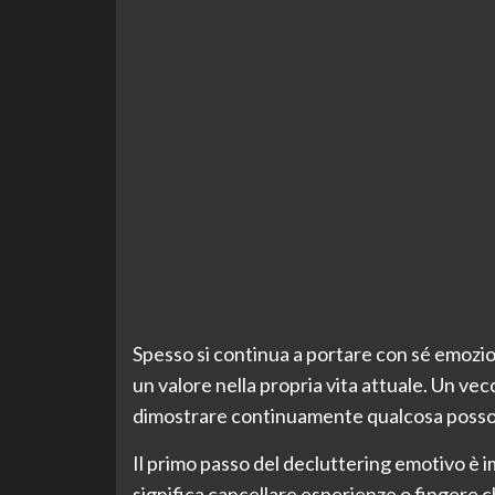
Spesso si continua a portare con sé emozio
un valore nella propria vita attuale. Un vec
dimostrare continuamente qualcosa posso
Il primo passo del decluttering emotivo è 
significa cancellare esperienze o fingere 