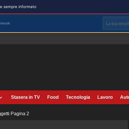
are sempre informato
etwork
Stasera in TV
Food
Tecnologia
Lavoro
Aut
getti
Pagina 2