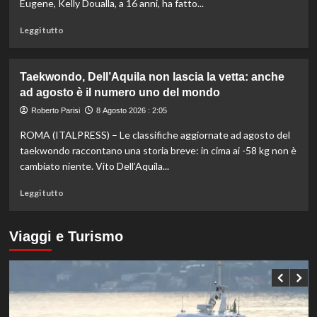
Eugene, Kelly Doualla, a 16 anni, ha fatto...
mista
agli
Leggi
Leggi tutto
Europei
di
di
più
Parigi
su
Taekwondo, Dell’Aquila non lascia la vetta: anche
Impresa
ad agosto è il numero uno del mondo
di
Kelly
Roberto Parisi
8 Agosto 2026 : 2:05
Doualla:
ROMA (ITALPRESS) – Le classifiche aggiornate ad agosto del
a
16
taekwondo raccontano una storia breve: in cima ai -58 kg non è
anni
cambiato niente. Vito Dell’Aquila...
è
bronzo
Leggi
Leggi tutto
sui
di
100
più
ai
su
Viaggi e Turismo
Mondiali
Taekwondo,
U20
Dell’Aquila
non
lascia
la
vetta: