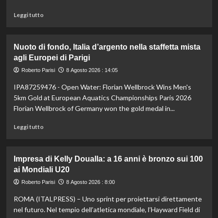
Borges
Leggi
battuto
Leggi tutto
di
in
più
rimonta
su
Nuoto di fondo, Italia d’argento nella staffetta mista
Il
agli Europei di Parigi
Milan
battuto
Roberto Parisi
8 Agosto 2026 : 14:05
in
IPA87259476 - Open Water: Florian Wellbrock Wins Men's
amichevole
3-
5km Gold at European Aquatics Championships Paris 2026
0
Florian Wellbrock of Germany won the gold medal in...
dal
Chelsea
Leggi
Leggi tutto
di
più
su
Impresa di Kelly Doualla: a 16 anni è bronzo sui 100
Nuoto
ai Mondiali U20
di
fondo,
Roberto Parisi
8 Agosto 2026 : 8:00
Italia
ROMA (ITALPRESS) – Uno sprint per proiettarsi direttamente
d’argento
nella
nel futuro. Nel tempio dell’atletica mondiale, l’Hayward Field di
staffetta