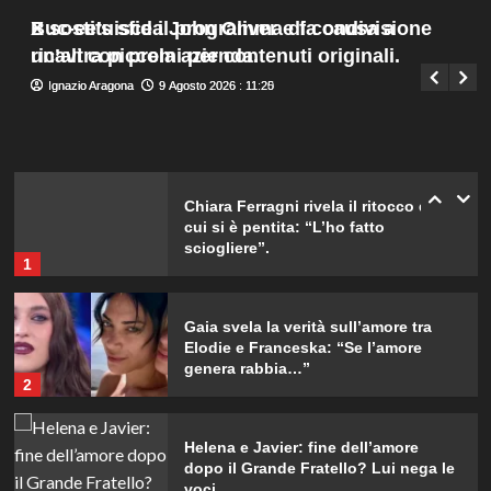
parteciperà ai Big nel 2027.
Menu
4
Buc-ee’s sfida John Oliver e fa causa a
X sostituisce il programma di condivisione
Giuseppe Recca
9 Agosto 2026 : 7:45
principale
un’altra piccola azienda.
ricavi con premi per contenuti originali.
Alvaro Morata e Alice Campello:
Ignazio Aragona
Ignazio Aragona
9 Agosto 2026 : 11:25
9 Agosto 2026 : 11:20
riconciliazione celebrata con il
primo post dopo la crisi.
5
Chiara Ferragni rivela il ritocco di
cui si è pentita: “L’ho fatto
sciogliere”.
1
Gaia svela la verità sull’amore tra
Elodie e Franceska: “Se l’amore
genera rabbia…”
2
Helena e Javier: fine dell’amore
dopo il Grande Fratello? Lui nega le
voci