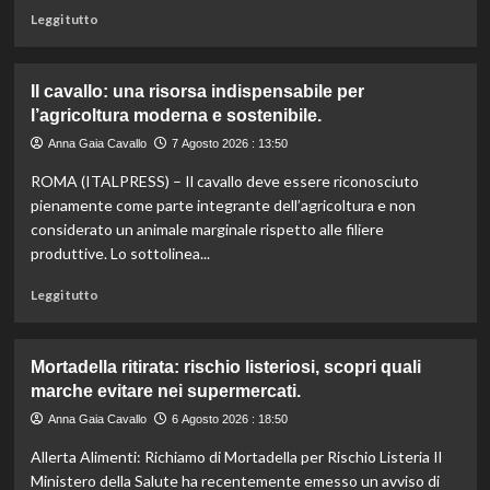
dai
Leggi
Leggi tutto
tagli
di
agli
più
aiuti
su
Il cavallo: una risorsa indispensabile per
umanitari”.
Controllo
l’agricoltura moderna e sostenibile.
qualità
olio
Anna Gaia Cavallo
7 Agosto 2026 : 13:50
e
ROMA (ITALPRESS) – Il cavallo deve essere riconosciuto
vino:
l’IRVO
pienamente come parte integrante dell’agricoltura e non
potenzia
considerato un animale marginale rispetto alle filiere
l’organico
produttive. Lo sottolinea...
per
certificazioni
Leggi
Leggi tutto
più
di
rigorose.
più
su
Mortadella ritirata: rischio listeriosi, scopri quali
Il
marche evitare nei supermercati.
cavallo:
una
Anna Gaia Cavallo
6 Agosto 2026 : 18:50
risorsa
Allerta Alimenti: Richiamo di Mortadella per Rischio Listeria Il
indispensabile
per
Ministero della Salute ha recentemente emesso un avviso di