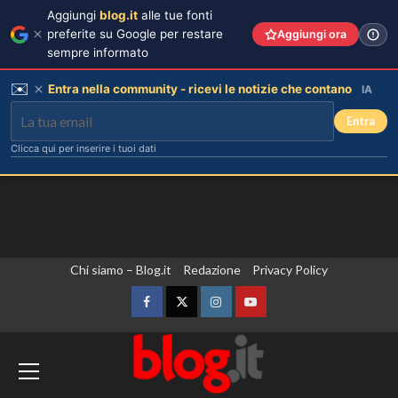
Aggiungi
blog.it
alle tue fonti
preferite su Google per restare
Aggiungi ora
sempre informato
✉️
Entra nella community - ricevi le notizie che contano
IA
Entra
Clicca qui per inserire i tuoi dati
Vai
Chi siamo – Blog.it
Redazione
Privacy Policy
Helena e Javier: fine dell’amore
dopo il Grande Fratello? Lui nega le
al
voci
contenuto
Facebook
Twitter
Instagram
YouTube
3
Spagna, implementati i controlli alle
frontiere per i viaggiatori in arrivo
dall’Italia. Il commissario Ue Brunner
Stefano De Martino trasforma
Sanremo Giovani: solo il vincitore
sente i due Paesi