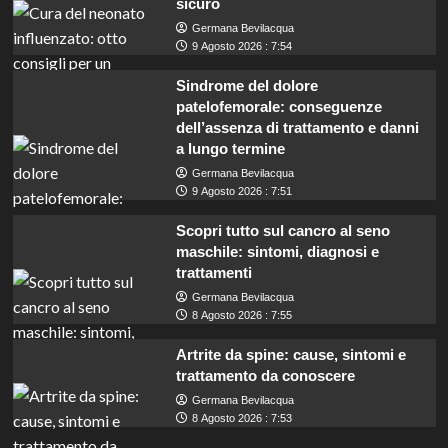
sicuro
Germana Bevilacqua
9 Agosto 2026 : 7:54
Sindrome del dolore
patelofemorale: conseguenze
dell’assenza di trattamento e danni
a lungo termine
Germana Bevilacqua
9 Agosto 2026 : 7:51
Scopri tutto sul cancro al seno
maschile: sintomi, diagnosi e
trattamenti
Germana Bevilacqua
8 Agosto 2026 : 7:55
Artrite da spine: cause, sintomi e
trattamento da conoscere
Germana Bevilacqua
Roma: Palestrina cerca istruttori
8 Agosto 2026 : 7:53
amministrativi contabili, diploma richiesto per