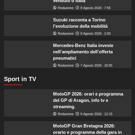
venduto d’Italia
aumentati
di
Redazione
8 Agosto 2026 : 7:55
un
miliardo
Suzuki racconta a Torino
per
l’evoluzione della mobilità
il
Redazione
8 Agosto 2026 : 2:00
settore
primario.
Mercedes-Benz Italia investe
nell’ampliamento dell’offerta
pneumatici
Redazione
7 Agosto 2026 : 20:05
Sport in TV
MotoGP 2026: orari e programma
del GP di Aragon, info tv e
streaming.
Redazione
9 Agosto 2026 : 12:15
MotoGP Gran Bretagna 2026:
orario e programma della gara in