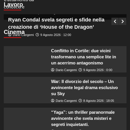
Lavoro
partecipare al concorso.
Germana Bevilacqua
9 Agosto 2026 : 6:50
Ryan Condal svela segreti e sfide nella
creazione di ‘House of the Dragon’
Cinema
Dario Cangemi
9 Agosto 2026 : 12:00
Conflitto in Cortile: due vicini
trasformano una semplice lite in
un acerrimo antagonismo
Dario Cangemi
9 Agosto 2026 : 0:00
War: Il divorzio del secolo – Un
avvincente legal drama esclusivo
su Sky
Dario Cangemi
8 Agosto 2026 : 18:05
“Yaga”: un thriller paranormale
avvincente che svela misteri e
segreti inquietanti.