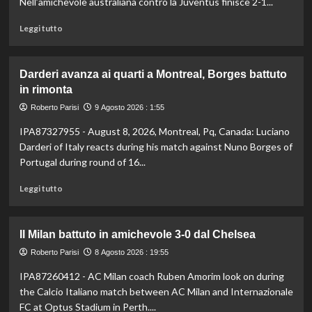
Nell’amichevole australiana contro la Juventus finisce 2-1...
Leggi
Leggi tutto
di
più
su
Darderi avanza ai quarti a Montreal, Borges battuto
All’Inter
in rimonta
il
primo
Roberto Parisi
9 Agosto 2026 : 1:55
derby
IPA87327955 - August 8, 2026, Montreal, Pq, Canada: Luciano
d’Italia
stagionale,
Darderi of Italy reacts during his match against Nuno Borges of
Juventus
Portugal during round of 16...
sconfitta
2-
Leggi
Leggi tutto
1
di
più
su
Il Milan battuto in amichevole 3-0 dal Chelsea
Darderi
avanza
Roberto Parisi
8 Agosto 2026 : 19:55
ai
IPA87260412 - AC Milan coach Ruben Amorim look on during
quarti
the Calcio Italiano match between AC Milan and Internazionale
a
Montreal,
FC at Optus Stadium in Perth....