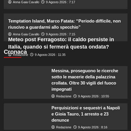
2
Anna Gaia Cavallo
9 Agosto 2026 : 7:17
Helena e Javier: fine dell’amore
Temptation Island, Marco Fatata: “Periodo difficile, non
dopo il Grande Fratello? Lui nega le
riuscivo a guardarmi allo specchio”
voci
3
Anna Gaia Cavallo
9 Agosto 2026 : 7:15
Meteo post Ferragosto: il caldo persiste in
Italia, quando si fermerà questa ondata?
Stefano De Martino trasforma
Cronaca
Redazione
9 Agosto 2026 : 11:35
Sanremo Giovani: solo il vincitore
parteciperà ai Big nel 2027.
4
Messina, proseguono le ricerche
sotto le macerie della palazzina
Alvaro Morata e Alice Campello:
crollata. Oltre 30 vigili del fuoco
riconciliazione celebrata con il
impegnati
primo post dopo la crisi.
Redazione
9 Agosto 2026 : 10:55
5
Perquisizioni e sequestri a Napoli
e Gioia Tauro, 1 arresto e 23
denunce
Redazione
9 Agosto 2026 : 8:16