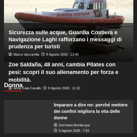
anche
ad
agosto
è
il
Sicurezza sulle acque, Guardia Costiera e
numero
uno
Navigazione Laghi rafforzano i messaggi di
del
prudenza per turisti
mondo
Marco Vaccarella
8 Agosto 2026 : 13:45
Zoe Saldaña, 48 anni, cambia Pilates con
pesi: scopri il suo allenamento per forza e
mobilità.
Donna
Anna Gaia Cavallo
9 Agosto 2026 : 11:10
Imparare a dire no: perché mettere
dei confini migliora la vita delle
donne
Germana Bevilacqua
9 Agosto 2026 : 7:52