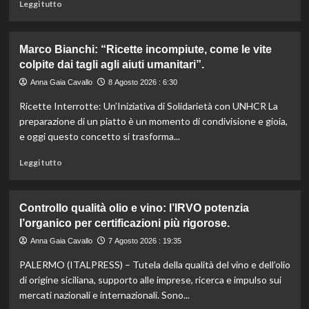
Leggi
Leggi tutto
di
più
su
Marco Bianchi: “Ricette incompiute, come le vite
Emilia-
colpite dai tagli agli aiuti umanitari”.
Romagna
investe
Anna Gaia Cavallo
8 Agosto 2026 : 6:30
6
Ricette Interrotte: Un’Iniziativa di Solidarietà con UNHCR La
milioni
per
preparazione di un piatto è un momento di condivisione e gioia,
valorizzare
e oggi questo concetto si trasforma...
le
sue
Leggi
Leggi tutto
eccellenze
di
agroalimentari
più
certificate.
su
Controllo qualità olio e vino: l’IRVO potenzia
Marco
l’organico per certificazioni più rigorose.
Bianchi:
“Ricette
Anna Gaia Cavallo
7 Agosto 2026 : 19:35
incompiute,
PALERMO (ITALPRESS) – Tutela della qualità del vino e dell’olio
come
le
di origine siciliana, supporto alle imprese, ricerca e impulso sui
vite
mercati nazionali e internazionali. Sono...
colpite