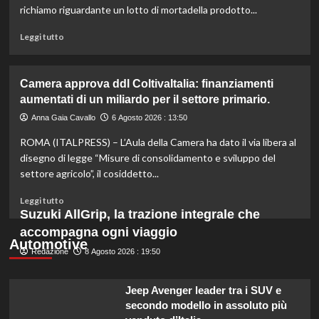
l’agricoltura
richiamo riguardante un lotto di mortadella prodotto...
moderna
e
Leggi
Leggi tutto
sostenibile.
di
più
su
Camera approva ddl ColtivaItalia: finanziamenti
Mortadella
aumentati di un miliardo per il settore primario.
ritirata:
rischio
Anna Gaia Cavallo
6 Agosto 2026 : 13:50
listeriosi,
ROMA (ITALPRESS) – L’Aula della Camera ha dato il via libera al
scopri
quali
disegno di legge “Misure di consolidamento e sviluppo del
marche
settore agricolo”, il cosiddetto...
evitare
nei
Leggi
Leggi tutto
supermercati.
di
Suzuki AllGrip, la trazione integrale che
più
accompagna ogni viaggio
su
Automotive
Redazione
Camera
8 Agosto 2026 : 19:50
approva
ddl
Jeep Avenger leader tra i SUV e
ColtivaItalia:
secondo modello in assoluto più
finanziamenti