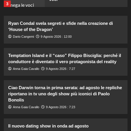
3
Stefano De Martino trasforma
Ryan Condal svela segreti e sfide nella creazione di
Sanremo Giovani: solo il vincitore
‘House of the Dragon’
parteciperà ai Big nel 2027.
4
Dario Cangemi
9 Agosto 2026 : 12:00
Alvaro Morata e Alice Campello:
Temptation Island e il “caso” Filippo Bisciglia: perché il
riconciliazione celebrata con il
conduttore è diventato il vero protagonista del reality
primo post dopo la crisi.
5
Anna Gaia Cavallo
9 Agosto 2026 : 7:27
Chiara Ferragni rivela il ritocco di
Ciao Darwin torna in prima serata: ad agosto le repliche
cui si è pentita: “L’ho fatto
riportano in tv uno degli show più iconici di Paolo
sciogliere”.
Bonolis
1
Anna Gaia Cavallo
9 Agosto 2026 : 7:23
Gaia svela la verità sull’amore tra
Elodie e Franceska: “Se l’amore
Il nuovo dating show in onda ad agosto
genera rabbia…”