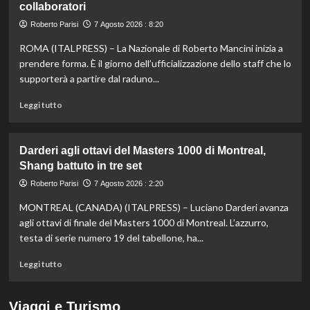
collaboratori
nella
knockout
Roberto Parisi
7 Agosto 2026 : 8:20
agli
Europei
ROMA (ITALPRESS) – La Nazionale di Roberto Mancini inizia a
di
prendere forma. È il giorno dell’ufficializzazione dello staff che lo
fondo,
supporterà a partire dal raduno...
oro
a
Leggi
Leggi tutto
Gose.
di
Paltrinieri
più
quarto
su
Darderi agli ottavi del Masters 1000 di Montreal,
nella
Nazionale,
Shang battuto in tre set
gara
ecco
maschile
lo
Roberto Parisi
7 Agosto 2026 : 2:20
staff
MONTREAL (CANADA) (ITALPRESS) – Luciano Darderi avanza
di
Mancini:
agli ottavi di finale del Masters 1000 di Montreal. L’azzurro,
Bollini
testa di serie numero 19 del tabellone, ha...
vice,
Oriali
Leggi
Leggi tutto
torna
di
team
più
manager,
su
Viaggi e Turismo