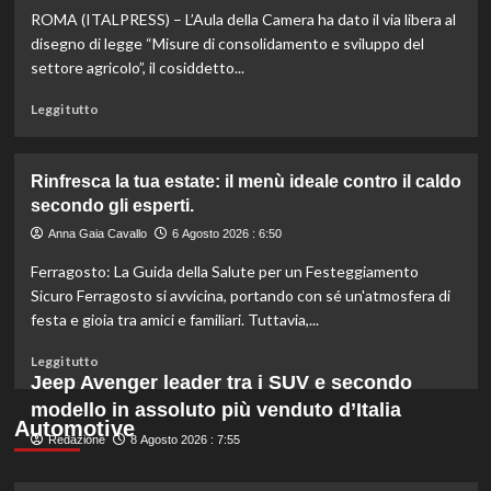
ROMA (ITALPRESS) – L’Aula della Camera ha dato il via libera al
scopri
quali
disegno di legge “Misure di consolidamento e sviluppo del
marche
settore agricolo”, il cosiddetto...
evitare
nei
Leggi
Leggi tutto
supermercati.
di
più
su
Rinfresca la tua estate: il menù ideale contro il caldo
Camera
secondo gli esperti.
approva
ddl
Anna Gaia Cavallo
6 Agosto 2026 : 6:50
ColtivaItalia:
Ferragosto: La Guida della Salute per un Festeggiamento
finanziamenti
aumentati
Sicuro Ferragosto si avvicina, portando con sé un'atmosfera di
di
festa e gioia tra amici e familiari. Tuttavia,...
un
miliardo
Leggi
Leggi tutto
per
di
Jeep Avenger leader tra i SUV e secondo
il
più
modello in assoluto più venduto d’Italia
settore
su
Automotive
primario.
Redazione
Rinfresca
8 Agosto 2026 : 7:55
la
tua