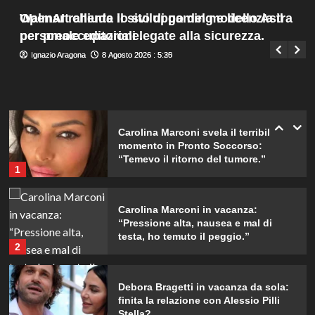
da ricordare insieme.
Menu
4
Walmart chiude il sito di gaming e licenzia il
OpenAI rallenta lo sviluppo del modello Astra
Giuseppe Recca
8 Agosto 2026 : 7:45
principale
personale editoriale.
per preoccupazioni legate alla sicurezza.
Il midi dress azzurro di Harriet
Ignazio Aragona
Ignazio Aragona
8 Agosto 2026 : 5:30
8 Agosto 2026 : 5:25
Phillips: l’eleganza estiva che non
dimenticherò mai.
5
Carolina Marconi svela il terribile
momento in Pronto Soccorso:
“Temevo il ritorno del tumore.”
1
Carolina Marconi in vacanza:
“Pressione alta, nausea e mal di
testa, ho temuto il peggio.”
2
Debora Bragetti in vacanza da sola:
finita la relazione con Alessio Pilli
Stella?