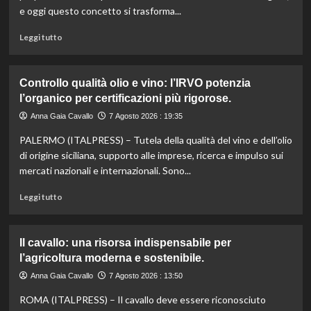
e oggi questo concetto si trasforma...
Leggi
Leggi tutto
di
più
su
Controllo qualità olio e vino: l’IRVO potenzia
Marco
l’organico per certificazioni più rigorose.
Bianchi:
“Ricette
Anna Gaia Cavallo
7 Agosto 2026 : 19:35
incompiute,
PALERMO (ITALPRESS) – Tutela della qualità del vino e dell’olio
come
le
di origine siciliana, supporto alle imprese, ricerca e impulso sui
vite
mercati nazionali e internazionali. Sono...
colpite
dai
Leggi
Leggi tutto
tagli
di
agli
più
aiuti
su
Il cavallo: una risorsa indispensabile per
umanitari”.
Controllo
l’agricoltura moderna e sostenibile.
qualità
olio
Anna Gaia Cavallo
7 Agosto 2026 : 13:50
e
ROMA (ITALPRESS) – Il cavallo deve essere riconosciuto
vino: