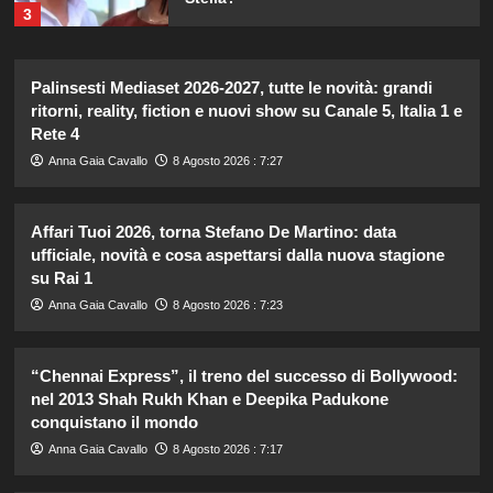
3
Elisabetta Gregoraci incontra la
Palinsesti Mediaset 2026-2027, tutte le novità: grandi
sorella in Costa Smeralda: momenti
ritorni, reality, fiction e nuovi show su Canale 5, Italia 1 e
da ricordare insieme.
Rete 4
4
Anna Gaia Cavallo
8 Agosto 2026 : 7:27
Il midi dress azzurro di Harriet
Phillips: l’eleganza estiva che non
Affari Tuoi 2026, torna Stefano De Martino: data
dimenticherò mai.
ufficiale, novità e cosa aspettarsi dalla nuova stagione
5
su Rai 1
Anna Gaia Cavallo
8 Agosto 2026 : 7:23
Carolina Marconi svela il terribile
momento in Pronto Soccorso:
“Temevo il ritorno del tumore.”
“Chennai Express”, il treno del successo di Bollywood:
1
nel 2013 Shah Rukh Khan e Deepika Padukone
conquistano il mondo
Carolina Marconi in vacanza:
Anna Gaia Cavallo
8 Agosto 2026 : 7:17
“Pressione alta, nausea e mal di
testa, ho temuto il peggio.”