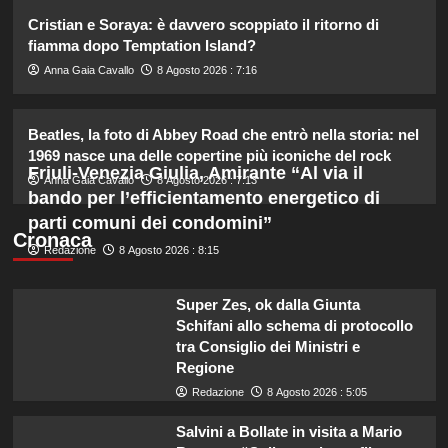
2
Cristian e Soraya: è davvero scoppiato il ritorno di
fiamma dopo Temptation Island?
Debora Bragetti in vacanza da sola:
Anna Gaia Cavallo
8 Agosto 2026 : 7:16
finita la relazione con Alessio Pilli
Stella?
3
Beatles, la foto di Abbey Road che entrò nella storia: nel
1969 nasce una delle copertine più iconiche del rock
Friuli-Venezia Giulia, Amirante “Al via il
Elisabetta Gregoraci incontra la
Anna Gaia Cavallo
8 Agosto 2026 : 7:13
sorella in Costa Smeralda: momenti
bando per l’efficientamento energetico di
da ricordare insieme.
parti comuni dei condomini”
4
Cronaca
Redazione
8 Agosto 2026 : 8:15
Il midi dress azzurro di Harriet
Phillips: l’eleganza estiva che non
Super Zes, ok dalla Giunta
dimenticherò mai.
Schifani allo schema di protocollo
5
tra Consiglio dei Ministri e
Regione
Redazione
8 Agosto 2026 : 5:05
Salvini a Bollate in visita a Mario