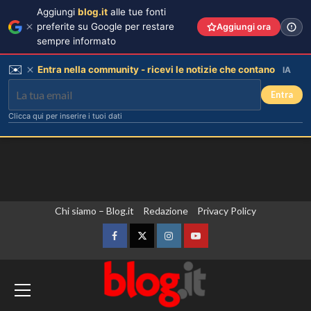
Aggiungi
blog.it
alle tue fonti
preferite su Google per restare
Aggiungi ora
sempre informato
✉️
Entra nella community - ricevi le notizie che contano
IA
Entra
Clicca qui per inserire i tuoi dati
Vai
Chi siamo – Blog.it
Redazione
Privacy Policy
Debora Bragetti in vacanza da sola:
finita la relazione con Alessio Pilli
al
Stella?
contenuto
Facebook
Twitter
Instagram
YouTube
3
Zelensky in Serbia, prima visita
Elisabetta Gregoraci incontra la
sorella in Costa Smeralda: momenti
dall’inizio della guerra