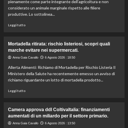
l’IRVO
pienamente come parte integrante dell’agricoltura e non
potenzia
considerato un animale marginale rispetto alle filiere
l’organico
produttive. Lo sottolinea...
per
certificazioni
Leggi
Leggi tutto
più
di
rigorose.
più
su
Mortadella ritirata: rischio listeriosi, scopri quali
Il
marche evitare nei supermercati.
cavallo:
una
Anna Gaia Cavallo
6 Agosto 2026 : 18:50
risorsa
Allerta Alimenti: Richiamo di Mortadella per Rischio Listeria Il
indispensabile
per
Ministero della Salute ha recentemente emesso un avviso di
l’agricoltura
richiamo riguardante un lotto di mortadella prodotto...
moderna
e
Leggi
Leggi tutto
sostenibile.
di
più
su
Camera approva ddl ColtivaItalia: finanziamenti
Mortadella
aumentati di un miliardo per il settore primario.
ritirata:
rischio
Anna Gaia Cavallo
6 Agosto 2026 : 13:50
listeriosi,