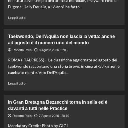
nel futuro. Nel tempio dell’atletica mondiale, l’Hayward Field di
Eugene, Kelly Doualla, a 16 anni, ha fatto...
Leggi
Leggi tutto
di
più
su
Taekwondo, Dell’Aquila non lascia la vetta: anche
Impresa
ad agosto è il numero uno del mondo
di
Kelly
Roberto Parisi
8 Agosto 2026 : 2:05
Doualla:
ROMA (ITALPRESS) – Le classifiche aggiornate ad agosto del
a
16
taekwondo raccontano una storia breve: in cima ai -58 kg non è
anni
cambiato niente. Vito Dell’Aquila...
è
bronzo
Leggi
Leggi tutto
sui
di
100
più
ai
su
In Gran Bretagna Bezzecchi torna in sella ed è
Mondiali
Taekwondo,
davanti a tutti nelle Practice
U20
Dell’Aquila
non
Roberto Parisi
7 Agosto 2026 : 20:10
lascia
Mandatory Credit: Photo by GIGI
la