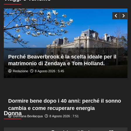
Bonucci
Darderi
tra
agli
i
ottavi
collaboratori
del
Masters
1000
di
Montreal,
Shang
battuto
Perché Beaverbrook è la scelta ideale per il
in
matrimonio di Zendaya e Tom Holland.
tre
set
Redazione
8 Agosto 2026 : 5:45
Dormire bene dopo i 40 anni: perché il sonno
cambia e come recuperare energia
Donna
Germana Bevilacqua
8 Agosto 2026 : 7:51