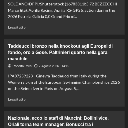
vetta:
SOLDANO/DPPI/Shutterstock (16783811bj) 72 BEZZECCHI
anche
Marco (ita), Aprilia Racing, Aprilia RS-GP26, action during the
ad
2026 Estrella Galicia 0,0 Grand Prix of...
agosto
è
Leggi
Leggi tutto
il
di
numero
più
uno
su
Taddeucci bronzo nella knockout agli Europei di
del
In
fondo, oro a Gose. Paltrinieri quarto nella gara
mondo
Gran
maschile
Bretagna
Bezzecchi
Roberto Parisi
7 Agosto 2026 : 14:15
torna
in
IPA87259223 - Ginevra Taddeucci from Italy during the
sella
Women's 5km at the European Swimming Championships 2026
ed
on the Seine river in Paris on August 5,...
è
davanti
Leggi
Leggi tutto
a
di
tutti
più
nelle
su
Nazionale, ecco lo staff di Mancini: Bollini vice,
Practice
Taddeucci
Oriali torna team manager, Bonucci tra i
bronzo