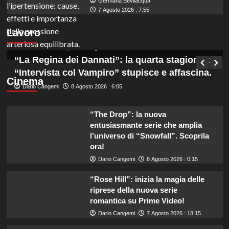
Germana Bevilacqua
Marche: opportunità di lavoro per coadiutori
7 Agosto 2026 : 7:55
amministrativi con licenza media disponibile
Lavoro
subito!
Germana Bevilacqua
8 Agosto 2026 : 6:50
“La Regina dei Dannati”: la quarta stagione di
“Intervista col Vampiro” stupisce e affascina.
Cinema
Dario Cangemi
8 Agosto 2026 : 6:05
“The Drop”: la nuova
entusiasmante serie che amplia
l’universo di “Snowfall”. Scoprila
ora!
Dario Cangemi
8 Agosto 2026 : 0:15
“Rose Hill”: inizia la magia delle
riprese della nuova serie
romantica su Prime Video!
Dario Cangemi
7 Agosto 2026 : 18:15