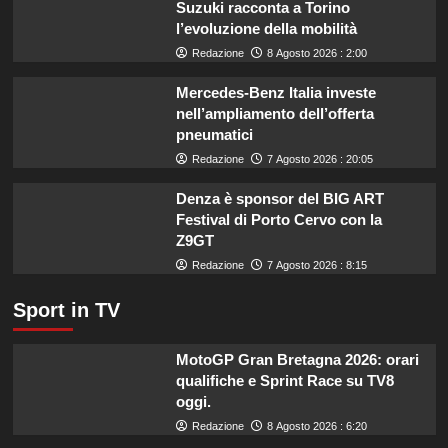
Suzuki racconta a Torino
estate:
l’evoluzione della mobilità
il
menù
Redazione
8 Agosto 2026 : 2:00
ideale
contro
Mercedes-Benz Italia investe
il
nell’ampliamento dell’offerta
caldo
pneumatici
secondo
Redazione
7 Agosto 2026 : 20:05
gli
esperti.
Denza è sponsor del BIG ART
Festival di Porto Cervo con la
Z9GT
Redazione
7 Agosto 2026 : 8:15
Sport in TV
MotoGP Gran Bretagna 2026: orari
qualifiche e Sprint Race su TV8
oggi.
Redazione
8 Agosto 2026 : 6:20