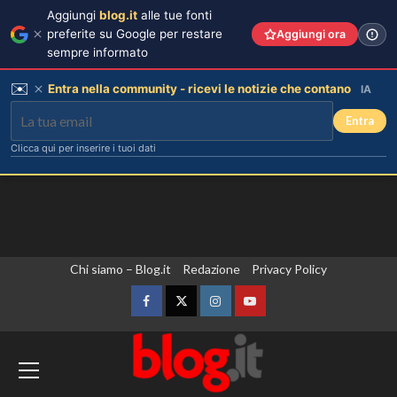
Aggiungi
blog.it
alle tue fonti
preferite su Google per restare
Aggiungi ora
sempre informato
✉️
Entra nella community - ricevi le notizie che contano
IA
Entra
Clicca qui per inserire i tuoi dati
Vai
Chi siamo – Blog.it
Redazione
Privacy Policy
Chiara Ferragni rivela il ritocco di
cui si è pentita: “L’ho fatto
al
sciogliere”.
contenuto
Facebook
Twitter
Instagram
YouTube
3
Ucraina, Papa “E’ tempo di fermare la
Gaia svela la verità sull’amore tra
Elodie e Franceska: “Se l’amore
spirale di violenza”