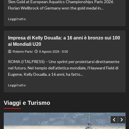
3-
5km Gold at European Aquatics Championships Paris 2026
0
Florian Wellbrock of Germany won the gold medal in...
dal
Chelsea
Leggi
Leggi tutto
di
più
su
Impresa di Kelly Doualla: a 16 anni è bronzo sui 100
Nuoto
ai Mondiali U20
di
fondo,
Roberto Parisi
8 Agosto 2026 : 8:00
Italia
ROMA (ITALPRESS) – Uno sprint per proiettarsi direttamente
d’argento
nella
nel futuro. Nel tempio dell’atletica mondiale, l’Hayward Field di
staffetta
Eugene, Kelly Doualla, a 16 anni, ha fatto...
mista
agli
Leggi
Leggi tutto
Europei
di
di
più
Parigi
su
Viaggi e Turismo
Impresa
di
Kelly
Doualla:
a