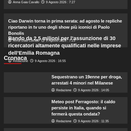
2
Anna Gaia Cavallo
9 Agosto 2026 : 7:27
Chiara Ferragni rivela il ritocco di
Ciao Darwin torna in prima serata: ad agosto le repliche
cui si è pentita: “L’ho fatto
riportano in tv uno degli show più iconici di Paolo
sciogliere”.
Bonolis
3
Bando da 2,5 milioni per l’assunzione di 30
Anna Gaia Cavallo
9 Agosto 2026 : 7:23
ricercatori altamente qualificati nelle imprese
Gaia svela la verità sull’amore tra
dell’Emilia Romagna
Elodie e Franceska: “Se l’amore
Cronaca
genera rabbia…”
Redazione
9 Agosto 2026 : 16:55
4
Sequestrano un 19enne per droga,
Helena e Javier: fine dell’amore
arrestati 4 minori nel Milanese
dopo il Grande Fratello? Lui nega le
Redazione
9 Agosto 2026 : 14:05
voci
5
Meteo post Ferragosto: il caldo
persiste in Italia, quando si
fermerà questa ondata?
Redazione
9 Agosto 2026 : 11:35