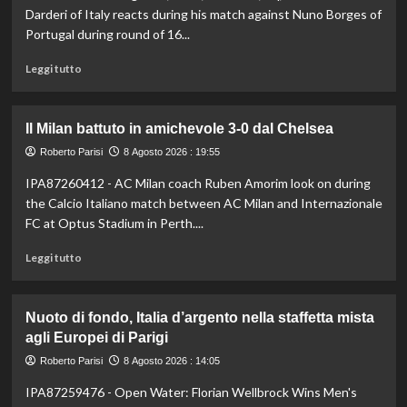
stagionale,
Darderi of Italy reacts during his match against Nuno Borges of
Juventus
Portugal during round of 16...
sconfitta
2-
Leggi
Leggi tutto
1
di
più
su
Il Milan battuto in amichevole 3-0 dal Chelsea
Darderi
avanza
Roberto Parisi
8 Agosto 2026 : 19:55
ai
IPA87260412 - AC Milan coach Ruben Amorim look on during
quarti
the Calcio Italiano match between AC Milan and Internazionale
a
Montreal,
FC at Optus Stadium in Perth....
Borges
Leggi
battuto
Leggi tutto
di
in
più
rimonta
su
Nuoto di fondo, Italia d’argento nella staffetta mista
Il
agli Europei di Parigi
Milan
battuto
Roberto Parisi
8 Agosto 2026 : 14:05
in
IPA87259476 - Open Water: Florian Wellbrock Wins Men's
amichevole