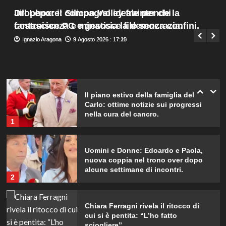
genera rabbia…”
Menu
4
Dropbox: il compagno ideale per chi
Jill Lepore: Silicon Valley fraintende la
Giuseppe Recca
9 Agosto 2026 : 13:35
principale
costruisce PC e gestisce file senza confini.
fantascienza e minaccia la democrazia.
Helena e Javier: fine dell’amore
Ignazio Aragona
Ignazio Aragona
9 Agosto 2026 : 17:20
9 Agosto 2026 : 17:15
dopo il Grande Fratello? Lui nega le
voci
5
Il piano estivo della famiglia del Re
Carlo: ottime notizie sui progressi
nella cura del cancro.
1
Uomini e Donne: Edoardo e Paola,
nuova coppia nel trono over dopo
alcune settimane di incontri.
2
Chiara Ferragni rivela il ritocco di
cui si è pentita: “L’ho fatto
sciogliere”.