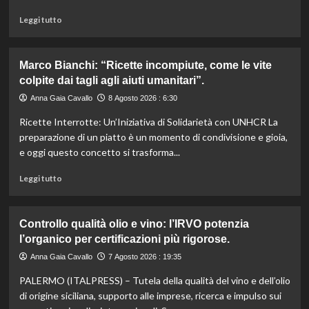
Leggi
Leggi tutto
di
più
su
Marco Bianchi: “Ricette incompiute, come le vite
Emilia-
colpite dai tagli agli aiuti umanitari”.
Romagna
investe
Anna Gaia Cavallo
8 Agosto 2026 : 6:30
6
Ricette Interrotte: Un’Iniziativa di Solidarietà con UNHCR La
milioni
per
preparazione di un piatto è un momento di condivisione e gioia,
valorizzare
e oggi questo concetto si trasforma...
le
sue
Leggi
Leggi tutto
eccellenze
di
agroalimentari
più
certificate.
su
Controllo qualità olio e vino: l’IRVO potenzia
Marco
l’organico per certificazioni più rigorose.
Bianchi:
“Ricette
Anna Gaia Cavallo
7 Agosto 2026 : 19:35
incompiute,
PALERMO (ITALPRESS) – Tutela della qualità del vino e dell’olio
come
le
di origine siciliana, supporto alle imprese, ricerca e impulso sui
vite