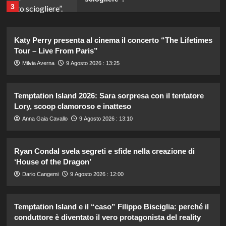
3
Gaia svela la verità sull’amore tra
Katy Perry presenta al cinema il concerto “The Lifetimes
Elodie e Franceska: “Se l’amore
Tour – Live From Paris”
genera rabbia…”
4
Milvia Averna
9 Agosto 2026 : 13:25
Helena e Javier: fine dell’amore
Temptation Island 2026: Sara sorpresa con il tentatore
dopo il Grande Fratello? Lui nega le
Lory, scoop clamoroso e inatteso
voci
5
Anna Gaia Cavallo
9 Agosto 2026 : 13:10
Il piano estivo della famiglia del Re
Ryan Condal svela segreti e sfide nella creazione di
Carlo: ottime notizie sui progressi
‘House of the Dragon’
nella cura del cancro.
1
Dario Cangemi
9 Agosto 2026 : 12:00
Uomini e Donne: Edoardo e Paola,
Temptation Island e il “caso” Filippo Bisciglia: perché il
nuova coppia nel trono over dopo
conduttore è diventato il vero protagonista del reality
alcune settimane di incontri.