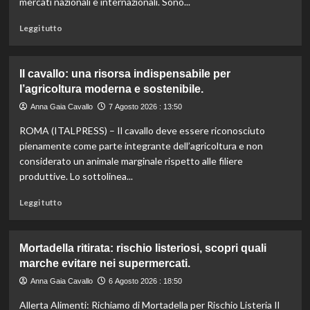
mercati nazionali e internazionali. Sono...
colpite
dai
Leggi
Leggi tutto
tagli
di
agli
più
aiuti
su
Il cavallo: una risorsa indispensabile per
umanitari”.
Controllo
l’agricoltura moderna e sostenibile.
qualità
olio
Anna Gaia Cavallo
7 Agosto 2026 : 13:50
e
ROMA (ITALPRESS) – Il cavallo deve essere riconosciuto
vino:
l’IRVO
pienamente come parte integrante dell’agricoltura e non
potenzia
considerato un animale marginale rispetto alle filiere
l’organico
produttive. Lo sottolinea...
per
certificazioni
Leggi
Leggi tutto
più
di
rigorose.
più
su
Mortadella ritirata: rischio listeriosi, scopri quali
Il
marche evitare nei supermercati.
cavallo:
una
Anna Gaia Cavallo
6 Agosto 2026 : 18:50
risorsa
Allerta Alimenti: Richiamo di Mortadella per Rischio Listeria Il
indispensabile