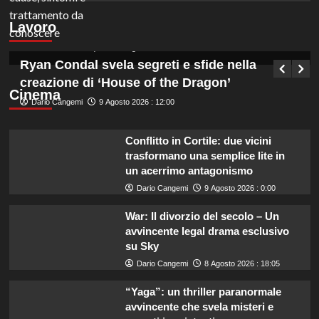
informazione con licenza media, opportunità
Lavoro
NEA 116117.
Germana Bevilacqua
9 Agosto 2026 : 12:45
Ryan Condal svela segreti e sfide nella
creazione di ‘House of the Dragon’
Cinema
Dario Cangemi
9 Agosto 2026 : 12:00
Conflitto in Cortile: due vicini
trasformano una semplice lite in
un acerrimo antagonismo
Dario Cangemi
9 Agosto 2026 : 0:00
War: Il divorzio del secolo – Un
avvincente legal drama esclusivo
su Sky
Dario Cangemi
8 Agosto 2026 : 18:05
“Yaga”: un thriller paranormale
avvincente che svela misteri e