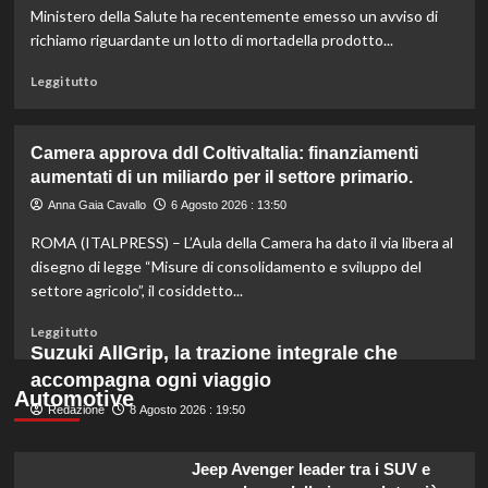
per
Ministero della Salute ha recentemente emesso un avviso di
l’agricoltura
richiamo riguardante un lotto di mortadella prodotto...
moderna
e
Leggi
Leggi tutto
sostenibile.
di
più
su
Camera approva ddl ColtivaItalia: finanziamenti
Mortadella
aumentati di un miliardo per il settore primario.
ritirata:
rischio
Anna Gaia Cavallo
6 Agosto 2026 : 13:50
listeriosi,
ROMA (ITALPRESS) – L’Aula della Camera ha dato il via libera al
scopri
quali
disegno di legge “Misure di consolidamento e sviluppo del
marche
settore agricolo”, il cosiddetto...
evitare
nei
Leggi
Leggi tutto
supermercati.
di
Suzuki AllGrip, la trazione integrale che
più
accompagna ogni viaggio
su
Automotive
Redazione
Camera
8 Agosto 2026 : 19:50
approva
ddl
Jeep Avenger leader tra i SUV e
ColtivaItalia: