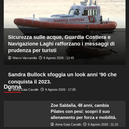
16
anni
è
bronzo
sui
100
Sicurezza sulle acque, Guardia Costiera e
ai
Mondiali
Navigazione Laghi rafforzano i messaggi di
U20
prudenza per turisti
Marco Vaccarella
8 Agosto 2026 : 13:45
Sandra Bullock sfoggia un look anni ’90 che
conquista il 2023.
Donna
Anna Gaia Cavallo
9 Agosto 2026 : 17:05
Zoe Saldaña, 48 anni, cambia
Pilates con pesi: scopri il suo
allenamento per forza e mobilità.
Anna Gaia Cavallo
9 Agosto 2026 : 11:10