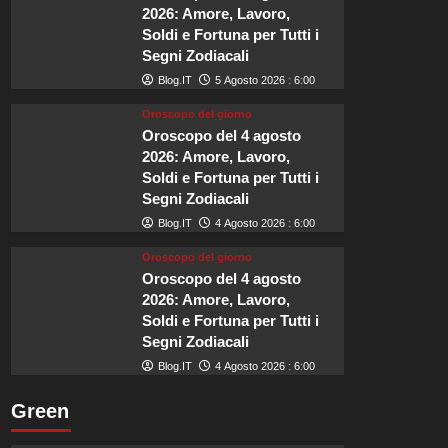
murata
2026: Amore, Lavoro,
che
Soldi e Fortuna per Tutti i
nel
Segni Zodiacali
2026
sarà
Blog.IT
5 Agosto 2026 : 6:00
tra
Oroscopo del giorno
i
Oroscopo del 4 agosto
luoghi
2026: Amore, Lavoro,
più
felici
Soldi e Fortuna per Tutti i
d’Europa.
Segni Zodiacali
Blog.IT
4 Agosto 2026 : 6:00
Oroscopo del giorno
Oroscopo del 4 agosto
2026: Amore, Lavoro,
Soldi e Fortuna per Tutti i
Segni Zodiacali
Blog.IT
4 Agosto 2026 : 6:00
Green