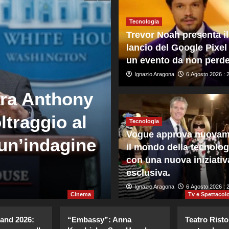
Tecnologia
Trevor Noah presenta il
lancio del Google Pixel
un evento da non perde
Ignazio Aragona
6 Agosto 2026 : 
Mondo
ara Anthony
Crans Montana
ltraggio al
ricorso contro
Tecnologia
Vogue approva nuovam
un’indagine
costituzione 
il mondo della tecnolog
con una nuova iniziativ
governo
esclusiva.
Giuseppe Recca
Ignazio Aragona
6 Agosto 2026 : 20
6 Agosto 2026 : 
Cinema
Tv e Spettacol
land 2026:
“Embassy”: Anna
Teatro Risto