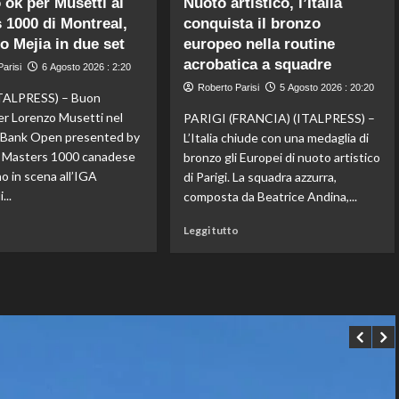
 ok per Musetti al
Nuoto artistico, l’Italia
Storico
Fifa,
 1000 di Montreal,
conquista il bronzo
en
Priante
to Mejia in due set
plein
europeo nella routine
(Siga)
di
“La
acrobatica a squadre
arisi
6 Agosto 2026 : 2:20
Pellacani
credibilità
Roberto Parisi
5 Agosto 2026 : 20:20
agli
del
ALPRESS) – Buon
Europei
sistema
er Lorenzo Musetti nel
PARIGI (FRANCIA) (ITALPRESS) –
di
passa
l Bank Open presented by
L’Italia chiude con una medaglia di
tuffi,
da
il Masters 1000 canadese
bronzo gli Europei di nuoto artistico
il
governance
o in scena all’IGA
di Parigi. La squadra azzurra,
quinto
e
...
oro
trasparenza”
composta da Beatrice Andina,...
arriva
Leggi
Leggi
nel
o
Leggi tutto
di
di
sincro
più
più
con
su
su
Pizzini
Esordio
Nuoto
ok
artistico,
per
l’Italia
Musetti
conquista
al
il
Masters
bronzo
1000
europeo