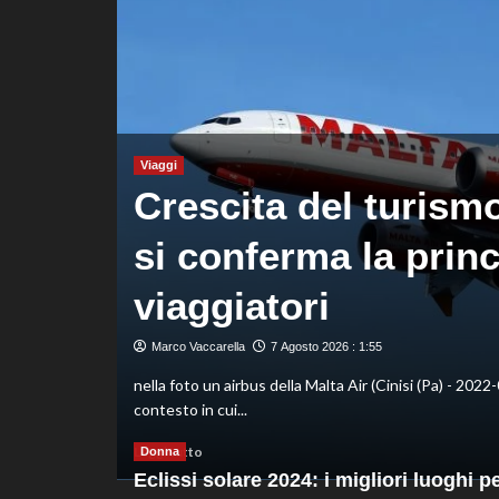
decisivo
Zhegrova
Viaggi
Crescita del turismo 
rza
si conferma la princ
viaggiatori
Marco Vaccarella
7 Agosto 2026 : 1:55
o cresce e
nella foto un airbus della Malta Air (Cinisi (Pa) - 2022-
contesto in cui...
Leggi
Leggi tutto
Donna
di
Eclissi solare 2024: i migliori luoghi p
più