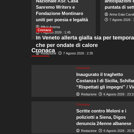
Nazionale ASI: Casa
anticipazioni 
Sanremo Writers e
puntata di se
Fondazione Montinaro
Anna Gaia Caval
uniti per poesia e legalità
7 Agosto 2026 : 
Milvia Averna
Cronaca
7 Agosto 2026 : 1:45
In Veneto allerta gialla sia per tempora
che per ondate di calore
Cronaca
Redazione
7 Agosto 2026 : 2:35
Cronaca
Inaugurato il traghetto
Costanza I di Sicilia, Schifa
“Rispettati gli impegni” / V
Redazione
6 Agosto 2026 : 23:1
Cronaca
Scritte contro Meloni e i
poliziotti a Siena, Digos
denuncia 24enne albanese
Redazione
6 Agosto 2026 : 20:3