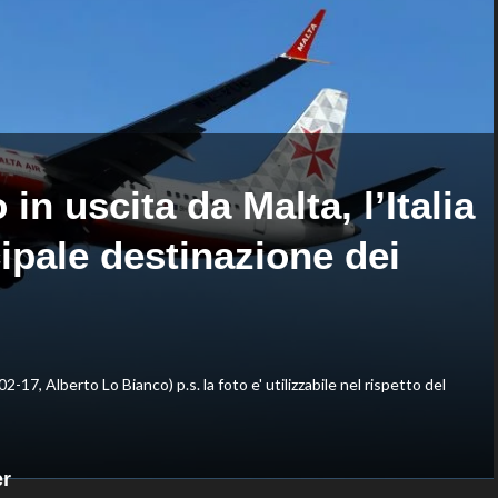
di
nella
Montreal,
routine
sconfitto
acrobatica
Mejia
a
in
squadre
due
set
in uscita da Malta, l’Italia
ipale destinazione dei
02-17, Alberto Lo Bianco) p.s. la foto e' utilizzabile nel rispetto del
er