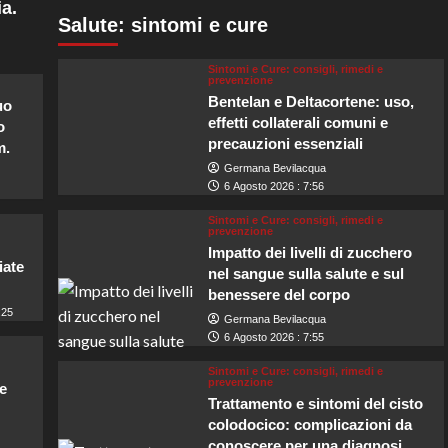
a.
Salute: sintomi e cure
Sintomi e Cure: consigli, rimedi e
prevenzione
Bentelan e Deltacortene: uso,
uo
effetti collaterali comuni e
o
precauzioni essenziali
m.
Germana Bevilacqua
6 Agosto 2026 : 7:56
Sintomi e Cure: consigli, rimedi e
prevenzione
Impatto dei livelli di zucchero
iate
nel sangue sulla salute e sul
benessere del corpo
:25
Germana Bevilacqua
6 Agosto 2026 : 7:55
Sintomi e Cure: consigli, rimedi e
prevenzione
e
Trattamento e sintomi del cisto
colodocico: complicazioni da
conoscere per una diagnosi