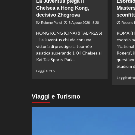
La Juventus piega il
Esordio
Darderi
Chelsea a Hong Kong,
Masters
agli
ottavi
decisivo Zhegrova
sconfit
del
Roberto Parisi
6 Agosto 2026 : 8:20
Roberto P
Masters
1000
HONG KONG (CINA) (ITALPRESS)
ROMA (IT
di
– La Juventus chiude con una
esordio p
Montreal,
vittoria di prestigio la tournèe
“Nationa
Shang
asiatica superando 1-0 il Chelsea al
Rogers”, 
battuto
Kai Tak Sports Park...
quest’ann
in
tre
Stadium di
Leggi
Leggi tutto
set
di
Leggi tutt
più
su
La
Viaggi e Turismo
Juventus
piega
il
Chelsea
a
Hong
Kong,