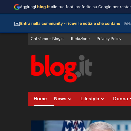
Aggiungi
blog.it
alle tue fonti preferite su Google per rest
✉️
Entra nella community - ricevi le notizie che contano
IA
N
Vai
Chi siamo – Blog.it
Redazione
Privacy Policy
al
contenuto
Home
News
Lifestyle
Donna