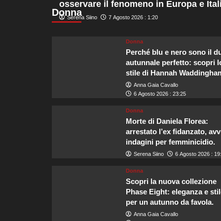
osservare il fenomeno in Europa e Itali
su
Donna
Crescita
Serena Siino
7 Agosto 2026 : 1:20
del
turismo
Donna
in
Perché blu e nero sono il d
uscita
da
autunnale perfetto: scopri l
Malta,
stile di Hannah Waddingha
l’Italia
Anna Gaia Cavallo
si
6 Agosto 2026 : 23:25
conferma
la
Donna
principale
Morte di Daniela Florea:
destinazione
arrestato l’ex fidanzato, avv
dei
indagini per femminicidio.
viaggiatori
Serena Siino
6 Agosto 2026 : 19
Donna
Scopri la nuova collezione
Phase Eight: eleganza e stil
per un autunno da favola.
Anna Gaia Cavallo