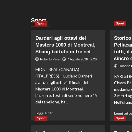
Sport
Sport
Sport
Darderi agli ottavi del
Storico
Masters 1000 di Montreal,
Pellaca
Shang battuto in tre set
tuffi, i
sincro 
Roberto Parisi
7 Agosto 2026 : 2:20
Roberto P
MONTREAL (CANADA)
(ITALPRESS) – Luciano Darderi
PARIGI (
avanza agli ottavi di finale del
Chiara Pel
Masters 1000 di Montreal.
medaglia 
L’azzurro, testa di serie numero 19
3 metri agl
del tabellone, ha...
Nell’ultima
Leggi
Leggi tutto
Leggi tutt
di
Sport
Sport
più
su