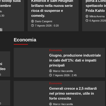
e scoop sulla
Kendrick e Sam Heughan
porta a Lon
ttembre
brillano nella nuova serie
spettacolo i
ricca di suspense e
Frida Kahlo
lo
comedy.
1:30
Milvia Averna
6 Agosto 2026
Dario Cangemi
7 Agosto 2026 : 0:20
li
Economia
Economia
Giugno, produzione industriale
in calo dell’1%: dati e impatti
ni
principali
ideo
Marco Vaccarella
5
7 Agosto 2026 : 2:45
Economia
Generali cresce a 2,5 miliardi
nel primo semestre, utile in
forte crescita
0
Marco Vaccarella