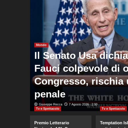
Mondo
oma
Il Senato Usa dichi
rza
Fauci colpevole di o
to
Congresso, rischia 
penale
Giuseppe Recca
7 Agosto 2026 : 2:00
Tv e Spettacolo
Tv e Spettacolo
Premio Letterario
Temptation Is