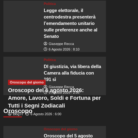
Politica
Legge elettorale, il
centrodestra presenterà
l’emendamento unitario
sulle preferenze anche al
Viaggi
Senato
La meravigliosa città mura
Giuseppe Recca
6 Agosto 2026 : 8:10
sarà tra i luoghi più felici
Politica
Dl giustizia, via libera della
Redazione
6 Agosto 2026 : 23:55
Camera alla fiducia con
191 sì
Naviga tra i maestosi alberi delle barche nel porto e passeggia tra le b
Oroscopo del giorno
Giuseppe Recca
mura della città. Qui potrai...
Oroscopo del 6 agosto 2026:
6 Agosto 2026 : 2:05
Amore, Lavoro, Soldi e Fortuna per
Leggi
Leggi tutto
di
Tutti i Segni Zodiacali
Oroscopo
più
Blog.IT
6 Agosto 2026 : 6:00
su
La
meravigliosa
Oroscopo del giorno
città
Oroscopo del 5 agosto