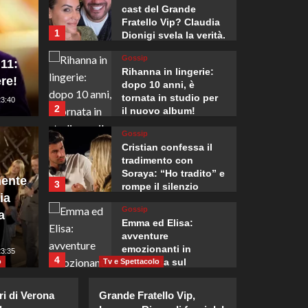
cast del Grande
Fratello Vip? Claudia
1
Dionigi svela la verità.
Gossip
 11:
Rihanna in lingerie:
re!
dopo 10 anni, è
tornata in studio per
23:40
2
Mondo
il nuovo album!
, l’Italia presenta
81° an
Gossip
Cristian confessa il
 il rigetto della
premi
tradimento con
Soraya: “Ho tradito” e
ente
3
rompe il silenzio
di parte civile del
riaffe
ia
Gossip
a
nuclea
Emma ed Elisa:
avventure
emozionanti in
:00
23:35
Giuseppe Recca
4
motoslitta sul
o
Tv e Spettacolo
secondo ghiacciaio
Gossip
più grande d’Islanda.
ri di Verona
Grande Fratello Vip,
Riccardo Guarnieri