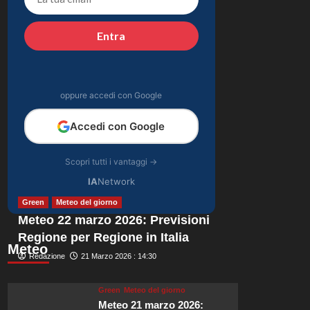
emozionanti in
4
motoslitta sul
Entra
secondo ghiacciaio
Gossip
più grande d’Islanda.
Riccardo Guarnieri
chiude con Sabrina
dopo il falò con
oppure accedi con Google
5
Giovanni: verità
inaspettate svelate.
Accedi con Google
Scopri tutti i vantaggi →
IA
Network
Green
Meteo del giorno
Meteo 22 marzo 2026: Previsioni
Regione per Regione in Italia
Meteo
Redazione
21 Marzo 2026 : 14:30
Green
Meteo del giorno
Meteo 21 marzo 2026: