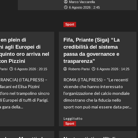
Marco Vaccarella
6 Agosto 2026 : 2:45
Sport
 en plein di
Fifa, Priante (Siga) “La
ni agli Europei di
credibilità del sistema
l quinto oro arriva nel
passa da governance e
con Pizzini
trasparenza”
arisi
6 Agosto 2026 : 20:15
Roberto Parisi
6 Agosto 2026 : 14:25
FRANCIA) (ITALPRESS) –
ROMA (ITALPRESS) – “Le recenti
lacani ed Elisa Pizzini
vicende che hanno interessato
d’oro nel trampolino sincro
l’organizzazione del calcio mondiale
i Europei di tuffi di Parigi.
dimostrano che la fiducia nello
 gara della...
sport non può mai essere data per...
Leggi
Leggi
o
Leggi tutto
di
di
Sport
più
più
su
su