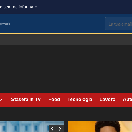
are sempre informato
etwork
Stasera in TV
Food
Tecnologia
Lavoro
Aut