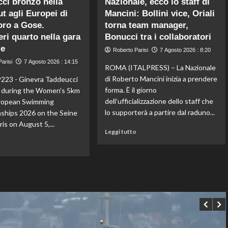
ci bronzo nella
Nazionale, ecco lo staff di
Impresa
Taekwondo,
t agli Europei di
Mancini: Bollini vice, Oriali
di
Dell’Aquila
Kelly
oro a Gose.
torna team manager,
non
Doualla:
lascia
eri quarto nella gara
Bonucci tra i collaboratori
a
la
le
Roberto Parisi
7 Agosto 2026 : 8:20
16
vetta:
arisi
anni
7 Agosto 2026 : 14:15
anche
ROMA (ITALPRESS) – La Nazionale
è
ad
di Roberto Mancini inizia a prendere
223 - Ginevra Taddeucci
bronzo
agosto
forma. È il giorno
y during the Women's 5km
sui
è
dell’ufficializzazione dello staff che
uropean Swimming
100
il
ai
numero
lo supporterà a partire dal raduno...
ships 2026 on the Seine
Mondiali
uno
aris on August 5,...
U20
Leggi
del
Leggi tutto
di
mondo
Leggi
o
più
di
su
più
Nazionale,
su
ecco
Taddeucci
lo
bronzo
staff
nella
di
knockout
Mancini:
agli
Bollini