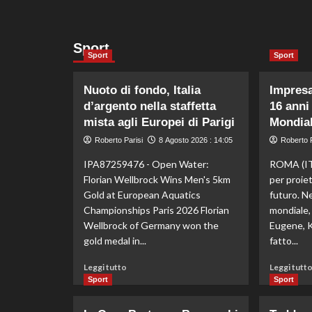
Sport
Sport
Sport
Nuoto di fondo, Italia
Impresa
d’argento nella staffetta
16 anni
mista agli Europei di Parigi
Mondial
Roberto Parisi
8 Agosto 2026 : 14:05
Roberto P
IPA87259476 - Open Water:
ROMA (IT
Florian Wellbrock Wins Men's 5km
per proie
Gold at European Aquatics
futuro. Ne
Championships Paris 2026 Florian
mondiale, 
Wellbrock of Germany won the
Eugene, Ke
gold medal in...
fatto...
Leggi
Leggi tutto
Leggi tutt
di
Sport
Sport
più
su