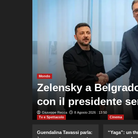
 in
uove
Mondo
egate
Zelensky a Belgrado
so”
con il presidente s
Giuseppe Recca
8 Agosto 2026 : 13:50
Tv e Spettacolo
Cinema
Guendalina Tavassi parla:
“Yaga”: un thr