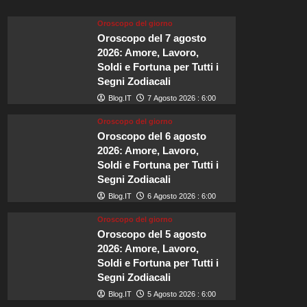
è
la
Oroscopo del giorno
scelta
Oroscopo del 7 agosto
ideale
2026: Amore, Lavoro,
per
Soldi e Fortuna per Tutti i
il
Segni Zodiacali
matrimonio
di
Blog.IT
7 Agosto 2026 : 6:00
Zendaya
Oroscopo del giorno
e
Oroscopo del 6 agosto
Tom
Holland.
2026: Amore, Lavoro,
Soldi e Fortuna per Tutti i
Segni Zodiacali
Blog.IT
6 Agosto 2026 : 6:00
Oroscopo del giorno
Oroscopo del 5 agosto
2026: Amore, Lavoro,
Soldi e Fortuna per Tutti i
Segni Zodiacali
Blog.IT
5 Agosto 2026 : 6:00