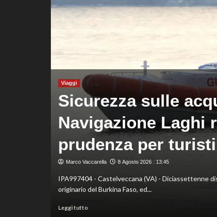
ed
è
davanti
a
tutti
nelle
Practice
Viaggi
Sicurezza sulle acq
Navigazione Laghi r
prudenza per turisti
 Parsonage, il
Marco Vaccarella
8 Agosto 2026 : 13:45
IPA997404 - Castelveccana (VA) - Diciassettenne dispe
originario del Burkina Faso, ed...
Leggi
Leggi tutto
di