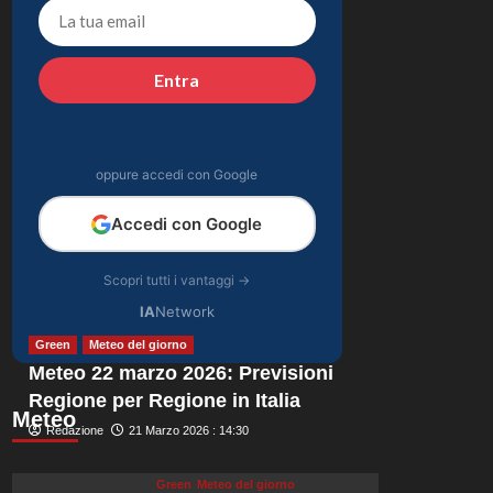
momento in Pronto
4
Soccorso: “Temevo il
ritorno del tumore.”
Gossip
Entra
Carolina Marconi in
vacanza: “Pressione
alta, nausea e mal di
5
testa, ho temuto il
oppure accedi con Google
peggio.”
Accedi con Google
Scopri tutti i vantaggi →
IA
Network
Green
Meteo del giorno
Meteo 22 marzo 2026: Previsioni
Regione per Regione in Italia
Meteo
Redazione
21 Marzo 2026 : 14:30
Green
Meteo del giorno