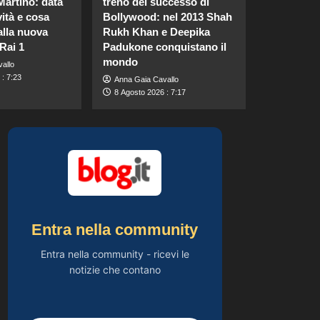
Martino: data
treno del successo di
vacanza: “Pressione
vità e cosa
Bollywood: nel 2013 Shah
alta, nausea e mal di
5
testa, ho temuto il
alla nuova
Rukh Khan e Deepika
peggio.”
Rai 1
Padukone conquistano il
Gossip
mondo
allo
Cristina Marino e
: 7:23
Anna Gaia Cavallo
Luca Argentero: un
8 Agosto 2026 : 7:17
nuovo bambino in
1
arrivo? Indizi sulla
terza gravidanza.
Gossip
Britney Spears: il suo
intenso sfogo su
madre e fallimenti
2
emotivi
Gossip
Pantaloni bianchi di
Entra nella community
Pippa Middleton:
un’alternativa leggera
Entra nella community - ricevi le
3
e accattivante al
notizie che contano
denim.
Gossip
Carolina Marconi
svela il terribile