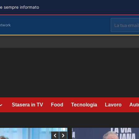
are sempre informato
etwork
Stasera in TV
Food
Tecnologia
Lavoro
Aut