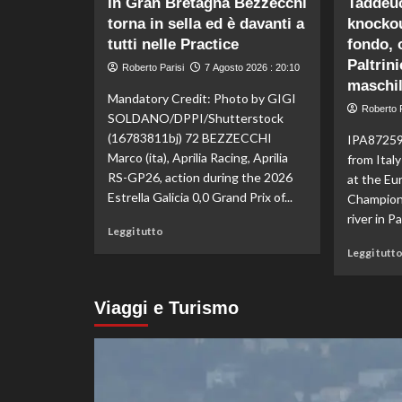
In Gran Bretagna Bezzecchi
Taddeuc
Nuoto
torna in sella ed è davanti a
knockou
di
fondo,
tutti nelle Practice
fondo, 
Italia
Paltrini
Roberto Parisi
7 Agosto 2026 : 20:10
d’argento
maschi
nella
Mandatory Credit: Photo by GIGI
staffetta
Roberto P
SOLDANO/DPPI/Shutterstock
mista
(16783811bj) 72 BEZZECCHI
IPA87259
agli
Marco (ita), Aprilia Racing, Aprilia
from Ital
Europei
RS-GP26, action during the 2026
di
at the E
Parigi
Estrella Galicia 0,0 Grand Prix of...
Champion
river in P
Leggi
Leggi tutto
di
Leggi tutt
più
su
In
Viaggi e Turismo
Gran
Bretagna
Bezzecchi
torna
in
sella