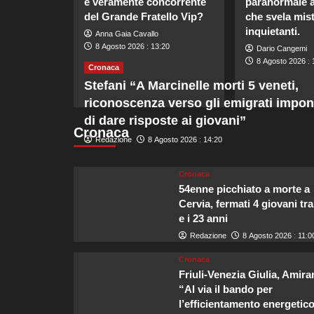
è veramente concorrente
paranormale 
del Grande Fratello Vip?
che svela mist
inquietanti.
Anna Gaia Cavallo
8 Agosto 2026 : 13:20
Dario Cangemi
8 Agosto 2026 : 
Cronaca
Stefani “A Marcinelle morti 5 veneti,
riconoscenza verso gli emigrati impo
di dare risposte ai giovani”
Cronaca
Redazione
8 Agosto 2026 : 14:20
Cronaca
54enne picchiato a morte a
Cervia, fermati 4 giovani tra
e i 23 anni
Redazione
8 Agosto 2026 : 11:0
Cronaca
Friuli-Venezia Giulia, Amira
“Al via il bando per
l’efficientamento energetico