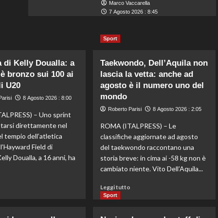
Marco Vaccarella
7 Agosto 2026 : 8:45
Sport
 di Kelly Doualla: a
Taekwondo, Dell’Aquila non
 è bronzo sui 100 ai
lascia la vetta: anche ad
i U20
agosto è il numero uno del
mondo
arisi
8 Agosto 2026 : 8:00
Roberto Parisi
8 Agosto 2026 : 2:05
ALPRESS) – Uno sprint
ttarsi direttamente nel
ROMA (ITALPRESS) – Le
l tempio dell’atletica
classifiche aggiornate ad agosto
l’Hayward Field di
del taekwondo raccontano una
lly Doualla, a 16 anni, ha
storia breve: in cima ai -58 kg non è
cambiato niente. Vito Dell’Aquila...
Leggi
Leggi
o
Leggi tutto
di
di
Sport
più
più
su
su