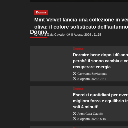
più
su
Donna
Sicurezza
Mint Velvet lancia una collezione in ve
sulle
oliva: il colore sofisticato dell’autunno
acque,
Donna
Guardia
Anna Gaia Cavallo
8 Agosto 2026 : 11:15
Costiera
e
Navigazione
Donna
Laghi
Dormire bene dopo i 40 ann
rafforzano
perché il sonno cambia e 
i
recuperare energia
messaggi
Germana Bevilacqua
di
8 Agosto 2026 : 7:51
prudenza
per
Donna
turisti
Esercizi quotidiani per over
migliora forza e equilibrio i
soli 4 minuti!
Anna Gaia Cavallo
8 Agosto 2026 : 5:15