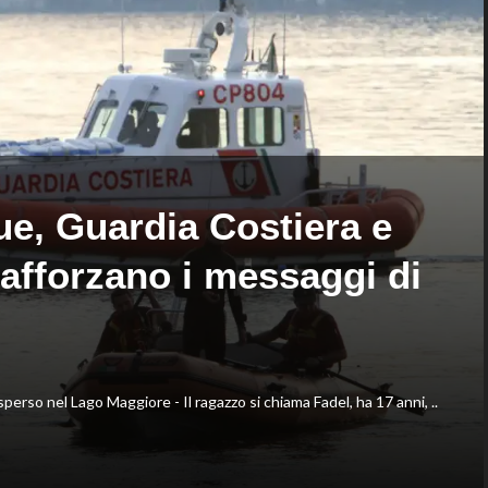
Europei
vice,
di
Oriali
fondo,
torna
oro
team
a
manager,
Gose.
Bonucci
Paltrinieri
tra
quarto
i
nella
collaboratori
gara
maschile
ue, Guardia Costiera e
afforzano i messaggi di
rso nel Lago Maggiore - Il ragazzo si chiama Fadel, ha 17 anni, ..