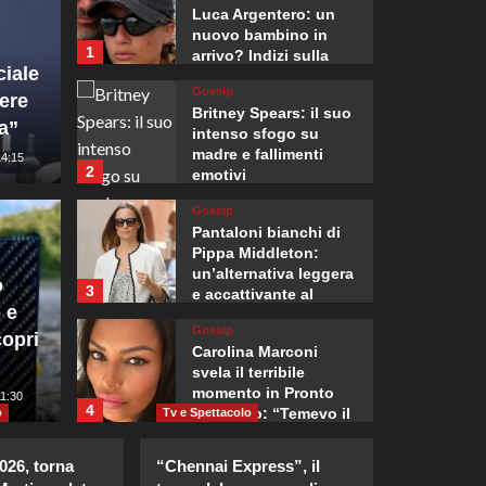
Luca Argentero: un
nuovo bambino in
1
arrivo? Indizi sulla
ciale
terza gravidanza.
Gossip
iere
Britney Spears: il suo
a”
intenso sfogo su
madre e fallimenti
14:15
2
emotivi
Gossip
Mondo
Pantaloni bianchi di
Madrid
Pippa Middleton:
un’alternativa leggera
o
3
e accattivante al
erbia, prima visita
fronti
 e
denim.
Gossip
opri
lla guerra
proven
Carolina Marconi
svela il terribile
momento in Pronto
5
11:30
Giuseppe Recca
4
Soccorso: “Temevo il
o
Tv e Spettacolo
ritorno del tumore.”
Gossip
2026, torna
“Chennai Express”, il
Carolina Marconi in