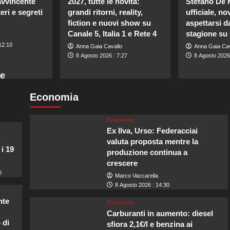
avvincente
2027, tutte le novità:
Stefano De 
eri e segreti
grandi ritorni, reality,
ufficiale, no
fiction e nuovi show su
aspettarsi d
Canale 5, Italia 1 e Rete 4
stagione su 
12:10
Anna Gaia Cavallo
Anna Gaia Cav
8 Agosto 2026 : 7:27
8 Agosto 2026 
ne
Economia
Economia
Ex Ilva, Urso: Federacciai
valuta proposta mentre la
 i 19
produzione continua a
crescere
0
Marco Vaccarella
8 Agosto 2026 : 14:30
nte
Economia
Carburanti in aumento: diesel
 di
sfiora 2,1€/l e benzina ai