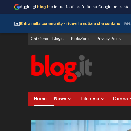
Aggiungi
blog.it
alle tue fonti preferite su Google per rest
✉️
Entra nella community - ricevi le notizie che contano
IA
N
Vai
Chi siamo – Blog.it
Redazione
Privacy Policy
al
contenuto
Home
News
Lifestyle
Donna