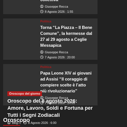
Giuseppe Recca
8 Agosto 2026 : 1:55
Politica
Torna “La Piazza – Il Bene
Comune”, la kermesse dal
Viaggi
27 al 29 agosto a Ceglie
Perché Beaverbrook è la sc
Messapica
Giuseppe Recca
matrimonio di Zendaya e 
7 Agosto 2026 : 20:00
Politica
Redazione
8 Agosto 2026 : 5:45
Papa Leone XIV ai giovani
ad Assisi “Il coraggio di
Scopri le Camere Romantiche di Beaverbrook Immerso nella splendida c
compiere scelte è l’atto
luogo che promette esperienze indimenticabili per le coppie in...
più rivoluzionario”
Oroscopo del giorno
Leggi
Leggi tutto
Giuseppe Recca
Oroscopo del 8 agosto 2026:
di
7 Agosto 2026 : 14:05
Amore, Lavoro, Soldi e Fortuna per
più
su
Tutti i Segni Zodiacali
Perché
Oroscopo
Blog.IT
8 Agosto 2026 : 6:00
Beaverbrook