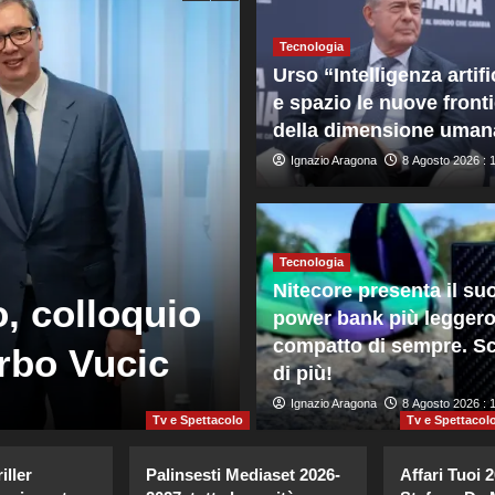
Tecnologia
Urso “Intelligenza artifi
e spazio le nuove front
della dimensione uman
Ignazio Aragona
8 Agosto 2026 : 
Tecnologia
Mondo
Nitecore presenta il su
, colloquio
Zelensky in S
power bank più leggero
compatto di sempre. Sc
erbo Vucic
dall’inizio de
di più!
Giuseppe Recca
Ignazio Aragona
8 Agosto 2026 : 7:4
8 Agosto 2026 : 
Tv e Spettacolo
Tv e Spettacol
iller
Palinsesti Mediaset 2026-
Affari Tuoi 