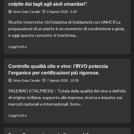
colpite dai tagli agli aiuti umanitari”.
Romagna
investe
Anna Gaia Cavallo
8 Agosto 2026 : 6:30
6
Ricette Interrotte: Un’Iniziativa di Solidarietà con UNHCR La
milioni
per
preparazione di un piatto è un momento di condivisione e gioia,
valorizzare
e oggi questo concetto si trasforma...
le
sue
Leggi
Leggi tutto
eccellenze
di
agroalimentari
più
certificate.
su
Controllo qualità olio e vino: l’IRVO potenzia
Marco
l’organico per certificazioni più rigorose.
Bianchi:
“Ricette
Anna Gaia Cavallo
7 Agosto 2026 : 19:35
incompiute,
PALERMO (ITALPRESS) – Tutela della qualità del vino e dell’olio
come
le
di origine siciliana, supporto alle imprese, ricerca e impulso sui
vite
mercati nazionali e internazionali. Sono...
colpite
dai
Leggi
Leggi tutto
tagli
di
agli
più
aiuti
su