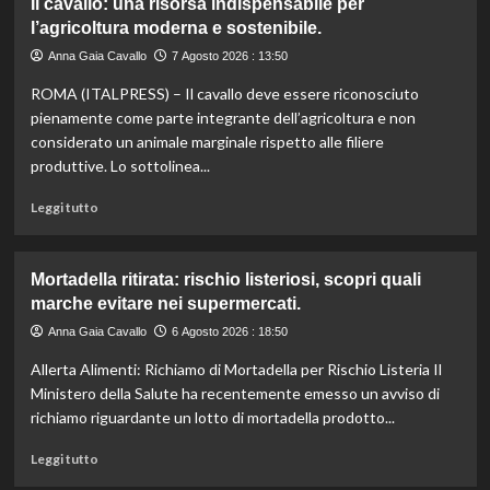
Il cavallo: una risorsa indispensabile per
umanitari”.
Controllo
l’agricoltura moderna e sostenibile.
qualità
olio
Anna Gaia Cavallo
7 Agosto 2026 : 13:50
e
ROMA (ITALPRESS) – Il cavallo deve essere riconosciuto
vino:
l’IRVO
pienamente come parte integrante dell’agricoltura e non
potenzia
considerato un animale marginale rispetto alle filiere
l’organico
produttive. Lo sottolinea...
per
certificazioni
Leggi
Leggi tutto
più
di
rigorose.
più
su
Mortadella ritirata: rischio listeriosi, scopri quali
Il
marche evitare nei supermercati.
cavallo:
una
Anna Gaia Cavallo
6 Agosto 2026 : 18:50
risorsa
Allerta Alimenti: Richiamo di Mortadella per Rischio Listeria Il
indispensabile
per
Ministero della Salute ha recentemente emesso un avviso di
l’agricoltura
richiamo riguardante un lotto di mortadella prodotto...
moderna
e
Leggi
Leggi tutto
sostenibile.
di