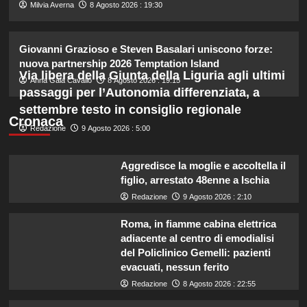
2
Milvia Averna
8 Agosto 2026 : 19:30
Rosanna Siino di Uomini e Donne:
Giovanni Grazioso e Steven Basalari uniscono forze:
sfogo contro gli haters dopo la foto
nuova partnership 2026 Temptation Island
con Giovanni.
Via libera della Giunta della Liguria agli ultimi
3
Anna Gaia Cavallo
8 Agosto 2026 : 19:15
passaggi per l’Autonomia differenziata, a
settembre testo in consiglio regionale
Irina Shayk svela la sua estate tra
Cronaca
Redazione
9 Agosto 2026 : 5:00
natura e animali: bikini mozzafiato e
scatti incredibili.
4
Aggredisce la moglie e accoltella il
figlio, arrestato 48enne a Ischia
Piano di Harry e Meghan per
Redazione
9 Agosto 2026 : 2:10
invertire il Megxit: sarà approvato da
re Carlo?
Roma, in fiamme cabina elettrica
5
adiacente al centro di emodialisi
del Policlinico Gemelli: pazienti
evacuati, nessun ferito
Redazione
8 Agosto 2026 : 22:55