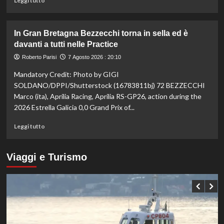
Leggi tutto
sui
di
100
più
ai
su
In Gran Bretagna Bezzecchi torna in sella ed è
Mondiali
Taekwondo,
davanti a tutti nelle Practice
U20
Dell’Aquila
non
Roberto Parisi
7 Agosto 2026 : 20:10
lascia
Mandatory Credit: Photo by GIGI
la
vetta:
SOLDANO/DPPI/Shutterstock (16783811bj) 72 BEZZECCHI
anche
Marco (ita), Aprilia Racing, Aprilia RS-GP26, action during the
ad
2026 Estrella Galicia 0,0 Grand Prix of...
agosto
è
Leggi
Leggi tutto
il
di
numero
più
uno
su
Viaggi e Turismo
del
In
mondo
Gran
Bretagna
Bezzecchi
torna
in
sella