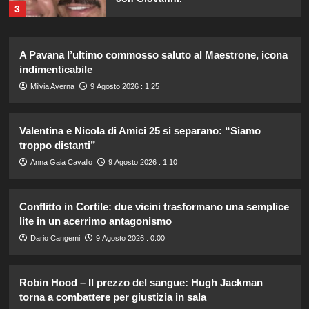
3
Irina Shayk svela la sua estate tra
A Pavana l’ultimo commosso saluto al Maestrone, icona
natura e animali: bikini mozzafiato e
indimenticabile
scatti incredibili.
4
Milvia Averna
9 Agosto 2026 : 1:25
Piano di Harry e Meghan per
Valentina e Nicola di Amici 25 si separano: “Siamo
invertire il Megxit: sarà approvato da
troppo distanti”
re Carlo?
5
Anna Gaia Cavallo
9 Agosto 2026 : 1:10
Stefano De Martino trasforma
Conflitto in Cortile: due vicini trasformano una semplice
Sanremo Giovani: solo il vincitore
lite in un acerrimo antagonismo
parteciperà ai Big nel 2027.
1
Dario Cangemi
9 Agosto 2026 : 0:00
Alvaro Morata e Alice Campello:
Robin Hood – Il prezzo del sangue: Hugh Jackman
riconciliazione celebrata con il
torna a combattere per giustizia in sala
primo post dopo la crisi.