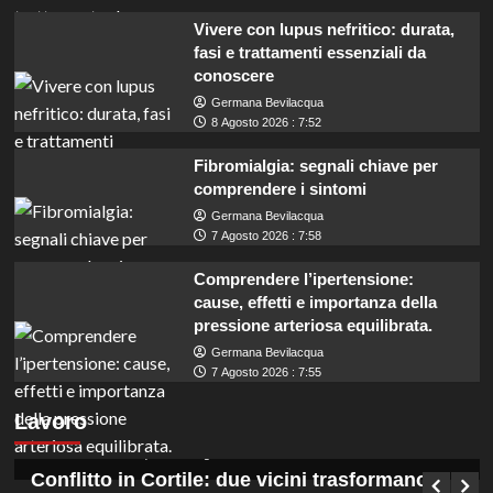
Vivere con lupus nefritico: durata,
fasi e trattamenti essenziali da
conoscere
Germana Bevilacqua
8 Agosto 2026 : 7:52
Fibromialgia: segnali chiave per
comprendere i sintomi
Germana Bevilacqua
7 Agosto 2026 : 7:58
Comprendere l’ipertensione:
cause, effetti e importanza della
pressione arteriosa equilibrata.
Germana Bevilacqua
Concorsi in Ogliastra: 12 posti per diplomati
7 Agosto 2026 : 7:55
e laureati con assunzioni a tempo
Lavoro
indeterminato.
Germana Bevilacqua
9 Agosto 2026 : 0:45
Conflitto in Cortile: due vicini trasformano