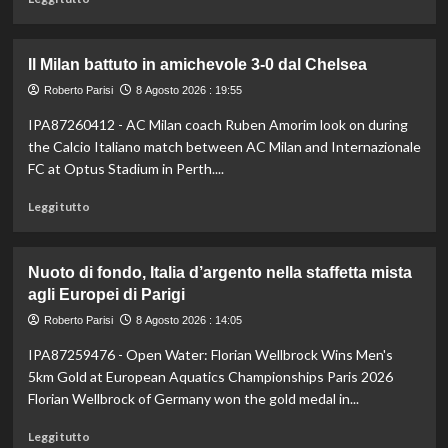
di
più
su
Il Milan battuto in amichevole 3-0 dal Chelsea
Darderi
avanza
Roberto Parisi
8 Agosto 2026 : 19:55
ai
IPA87260412 - AC Milan coach Ruben Amorim look on during
quarti
the Calcio Italiano match between AC Milan and Internazionale
a
Montreal,
FC at Optus Stadium in Perth....
Borges
Leggi
battuto
Leggi tutto
di
in
più
rimonta
su
Nuoto di fondo, Italia d’argento nella staffetta mista
Il
agli Europei di Parigi
Milan
battuto
Roberto Parisi
8 Agosto 2026 : 14:05
in
IPA87259476 - Open Water: Florian Wellbrock Wins Men's
amichevole
3-
5km Gold at European Aquatics Championships Paris 2026
0
Florian Wellbrock of Germany won the gold medal in...
dal
Chelsea
Leggi
Leggi tutto