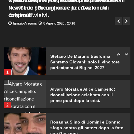
X sostituisce il programma di condivisione
OpenAI acquisisce la startup di presentazioni
scatti incredibili.
Menu
4
ricavi con “Ricompense per Contenuti
NextSlide per migliorare la creazione di
Giuseppe Recca
9 Agosto 2026 : 1:40
principale
Originali”.
contenuti visivi.
Piano di Harry e Meghan per
Ignazio Aragona
Ignazio Aragona
8 Agosto 2026 : 23:20
8 Agosto 2026 : 23:15
invertire il Megxit: sarà approvato da
re Carlo?
5
Stefano De Martino trasforma
Sanremo Giovani: solo il vincitore
parteciperà ai Big nel 2027.
1
Alvaro Morata e Alice Campello:
riconciliazione celebrata con il
primo post dopo la crisi.
2
Rosanna Siino di Uomini e Donne:
sfogo contro gli haters dopo la foto
con Giovanni.