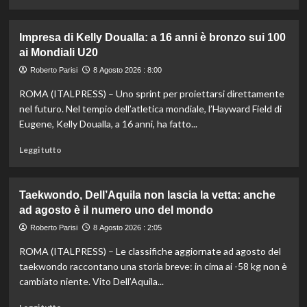
di
più
su
Impresa di Kelly Doualla: a 16 anni è bronzo sui 100
Nuoto
ai Mondiali U20
di
fondo,
Roberto Parisi
8 Agosto 2026 : 8:00
Italia
ROMA (ITALPRESS) – Uno sprint per proiettarsi direttamente
d’argento
nella
nel futuro. Nel tempio dell’atletica mondiale, l’Hayward Field di
staffetta
Eugene, Kelly Doualla, a 16 anni, ha fatto...
mista
agli
Leggi
Leggi tutto
Europei
di
di
più
Parigi
su
Taekwondo, Dell’Aquila non lascia la vetta: anche
Impresa
ad agosto è il numero uno del mondo
di
Kelly
Roberto Parisi
8 Agosto 2026 : 2:05
Doualla:
ROMA (ITALPRESS) – Le classifiche aggiornate ad agosto del
a
16
taekwondo raccontano una storia breve: in cima ai -58 kg non è
anni
cambiato niente. Vito Dell’Aquila...
è
bronzo
Leggi