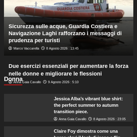
ed
è
davanti
a
Sicurezza sulle acque, Guardia Costiera e
tutti
nelle
Navigazione Laghi rafforzano i messaggi di
Practice
prudenza per turisti
Marco Vaccarella
8 Agosto 2026 : 13:45
Due esercizi essenziali per aumentare la forza
nelle donne e migliorare le flessioni
Donna
Anna Gaia Cavallo
9 Agosto 2026 : 5:10
Jessica Alba’s vibrant blue shirt:
the perfect summer to autumn
transition piece.
Anna Gaia Cavallo
8 Agosto 2026 : 23:05
Claire Foy dimostra come una