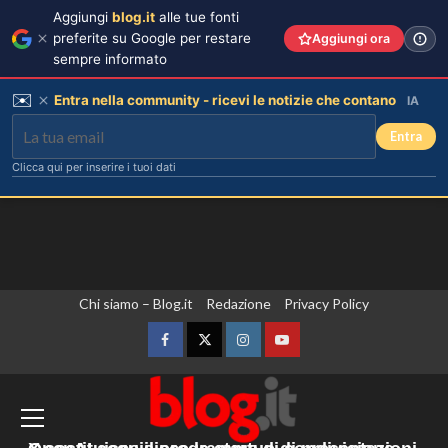
Aggiungi
blog.it
alle tue fonti
preferite su Google per restare
Aggiungi ora
sempre informato
✉️
Entra nella community - ricevi le notizie che contano
IA
Entra
Clicca qui per inserire i tuoi dati
Vai
Chi siamo – Blog.it
Redazione
Privacy Policy
Rosanna Siino di Uomini e Donne:
sfogo contro gli haters dopo la foto
al
con Giovanni.
contenuto
Facebook
Twitter
Instagram
YouTube
3
Zelensky “Abbiamo accordi con gli Usa
per una fornitura mensile di missili.
Irina Shayk svela la sua estate tra
natura e animali: bikini mozzafiato e
Sono sufficienti? No”