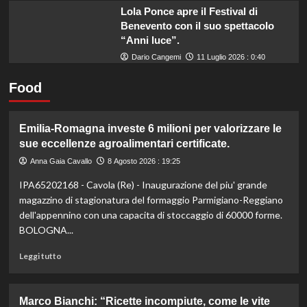
Lola Ponce apre il Festival di
Benevento con il suo spettacolo
“Anni luce”.
Dario Cangemi
11 Luglio 2026 : 0:40
Food
Emilia-Romagna investe 6 milioni per valorizzare le
sue eccellenze agroalimentari certificate.
Anna Gaia Cavallo
8 Agosto 2026 : 19:25
IPA65202168 - Cavola (Re) - Inaugurazione del piu' grande
magazzino di stagionatura del formaggio Parmigiano-Reggiano
dell'appennino con una capacita di stoccaggio di 60000 forme.
BOLOGNA...
Leggi
Leggi tutto
di
più
su
Marco Bianchi: “Ricette incompiute, come le vite
Emilia-