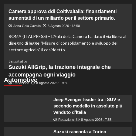
più
su
Camera approva ddl ColtivaItalia: finanziamenti
Mortadella
aumentati di un miliardo per il settore primario.
ritirata:
rischio
Anna Gaia Cavallo
6 Agosto 2026 : 13:50
listeriosi,
ROMA (ITALPRESS) – L’Aula della Camera ha dato il via libera al
scopri
quali
disegno di legge “Misure di consolidamento e sviluppo del
marche
settore agricolo”, il cosiddetto...
evitare
nei
Leggi
Leggi tutto
supermercati.
di
Suzuki AllGrip, la trazione integrale che
più
accompagna ogni viaggio
su
Automotive
Redazione
Camera
8 Agosto 2026 : 19:50
approva
ddl
Jeep Avenger leader tra i SUV e
ColtivaItalia:
secondo modello in assoluto più
finanziamenti
venduto d’Italia
aumentati
di
Redazione
8 Agosto 2026 : 7:55
un
miliardo
Suzuki racconta a Torino
per