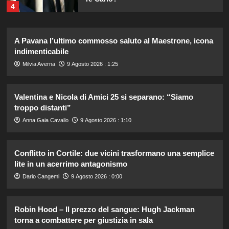
4
Cristina Marino e Luca Argentero:
A Pavana l’ultimo commosso saluto al Maestrone, icona
un nuovo bambino in arrivo? Indizi
indimenticabile
sulla terza gravidanza.
5
Milvia Averna
9 Agosto 2026 : 1:25
Alvaro Morata e Alice Campello:
Valentina e Nicola di Amici 25 si separano: “Siamo
riconciliazione celebrata con il
troppo distanti”
primo post dopo la crisi.
1
Anna Gaia Cavallo
9 Agosto 2026 : 1:10
Rosanna Siino di Uomini e Donne:
Conflitto in Cortile: due vicini trasformano una semplice
sfogo contro gli haters dopo la foto
lite in un acerrimo antagonismo
con Giovanni.
2
Dario Cangemi
9 Agosto 2026 : 0:00
Irina Shayk svela la sua estate tra
Robin Hood – Il prezzo del sangue: Hugh Jackman
natura e animali: bikini mozzafiato e
torna a combattere per giustizia in sala
scatti incredibili.