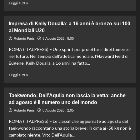
Chelsea
Leggi
Leggi tutto
di
più
su
Impresa di Kelly Doualla: a 16 anni è bronzo sui 100
Nuoto
ai Mondiali U20
di
fondo,
Roberto Parisi
8 Agosto 2026 : 8:00
Italia
ROMA (ITALPRESS) – Uno sprint per proiettarsi direttamente
d’argento
nella
nel futuro. Nel tempio dell’atletica mondiale, l’Hayward Field di
staffetta
Eugene, Kelly Doualla, a 16 anni, ha fatto...
mista
agli
Leggi
Leggi tutto
Europei
di
di
più
Parigi
su
Taekwondo, Dell’Aquila non lascia la vetta: anche
Impresa
ad agosto è il numero uno del mondo
di
Kelly
Roberto Parisi
8 Agosto 2026 : 2:05
Doualla:
ROMA (ITALPRESS) – Le classifiche aggiornate ad agosto del
a
16
taekwondo raccontano una storia breve: in cima ai -58 kg non è
anni
cambiato niente. Vito Dell’Aquila...
è