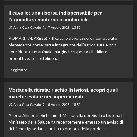
agli
più
aiuti
su
Il cavallo: una risorsa indispensabile per
umanitari”.
Controllo
l’agricoltura moderna e sostenibile.
qualità
olio
Anna Gaia Cavallo
7 Agosto 2026 : 13:50
e
ROMA (ITALPRESS) – Il cavallo deve essere riconosciuto
vino:
l’IRVO
pienamente come parte integrante dell’agricoltura e non
potenzia
considerato un animale marginale rispetto alle filiere
l’organico
produttive. Lo sottolinea...
per
certificazioni
Leggi
Leggi tutto
più
di
rigorose.
più
su
Mortadella ritirata: rischio listeriosi, scopri quali
Il
marche evitare nei supermercati.
cavallo:
una
Anna Gaia Cavallo
6 Agosto 2026 : 18:50
risorsa
Allerta Alimenti: Richiamo di Mortadella per Rischio Listeria Il
indispensabile
per
Ministero della Salute ha recentemente emesso un avviso di
l’agricoltura
richiamo riguardante un lotto di mortadella prodotto...
moderna