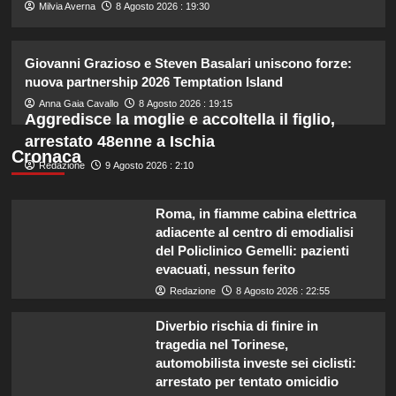
3
Milvia Averna
8 Agosto 2026 : 19:30
Piano di Harry e Meghan per
Giovanni Grazioso e Steven Basalari uniscono forze:
invertire il Megxit: sarà approvato da
nuova partnership 2026 Temptation Island
re Carlo?
4
Anna Gaia Cavallo
8 Agosto 2026 : 19:15
Aggredisce la moglie e accoltella il figlio,
arrestato 48enne a Ischia
Cristina Marino e Luca Argentero:
Cronaca
Redazione
9 Agosto 2026 : 2:10
un nuovo bambino in arrivo? Indizi
sulla terza gravidanza.
5
Roma, in fiamme cabina elettrica
adiacente al centro di emodialisi
del Policlinico Gemelli: pazienti
evacuati, nessun ferito
Redazione
8 Agosto 2026 : 22:55
Diverbio rischia di finire in
tragedia nel Torinese,
automobilista investe sei ciclisti:
arrestato per tentato omicidio