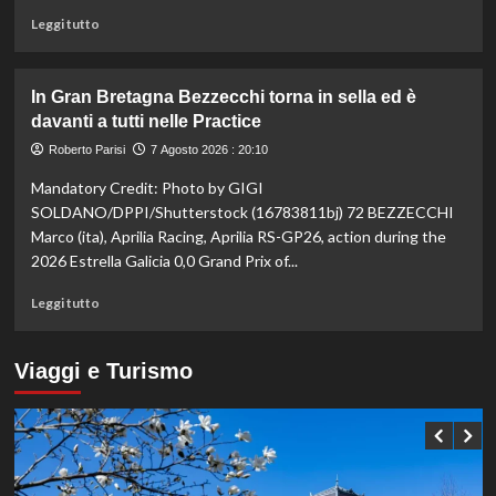
bronzo
Leggi
Leggi tutto
sui
di
100
più
ai
su
In Gran Bretagna Bezzecchi torna in sella ed è
Mondiali
Taekwondo,
davanti a tutti nelle Practice
U20
Dell’Aquila
non
Roberto Parisi
7 Agosto 2026 : 20:10
lascia
Mandatory Credit: Photo by GIGI
la
vetta:
SOLDANO/DPPI/Shutterstock (16783811bj) 72 BEZZECCHI
anche
Marco (ita), Aprilia Racing, Aprilia RS-GP26, action during the
ad
2026 Estrella Galicia 0,0 Grand Prix of...
agosto
è
Leggi
Leggi tutto
il
di
numero
più
uno
su
Viaggi e Turismo
del
In
mondo
Gran
Bretagna
Bezzecchi
torna
in