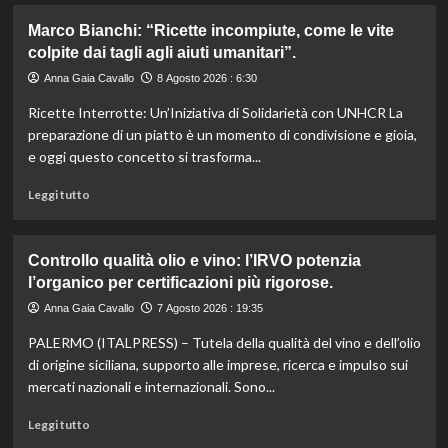
su
Marco Bianchi: “Ricette incompiute, come le vite
Emilia-
colpite dai tagli agli aiuti umanitari”.
Romagna
investe
Anna Gaia Cavallo
8 Agosto 2026 : 6:30
6
Ricette Interrotte: Un’Iniziativa di Solidarietà con UNHCR La
milioni
per
preparazione di un piatto è un momento di condivisione e gioia,
valorizzare
e oggi questo concetto si trasforma...
le
sue
Leggi
Leggi tutto
eccellenze
di
agroalimentari
più
certificate.
su
Controllo qualità olio e vino: l’IRVO potenzia
Marco
l’organico per certificazioni più rigorose.
Bianchi:
“Ricette
Anna Gaia Cavallo
7 Agosto 2026 : 19:35
incompiute,
PALERMO (ITALPRESS) – Tutela della qualità del vino e dell’olio
come
le
di origine siciliana, supporto alle imprese, ricerca e impulso sui
vite
mercati nazionali e internazionali. Sono...
colpite
dai
Leggi
Leggi tutto
tagli
di