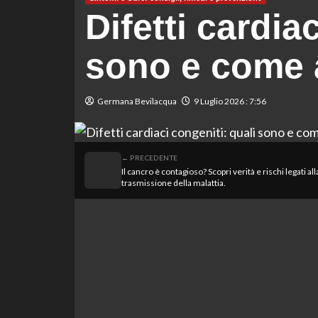
Difetti cardia
sono e come a
Germana Bevilacqua
9 Luglio 2026 : 7:56
← PRECEDENTE
Il cancro è contagioso? Scopri verità e rischi legati all
trasmissione della malattia.