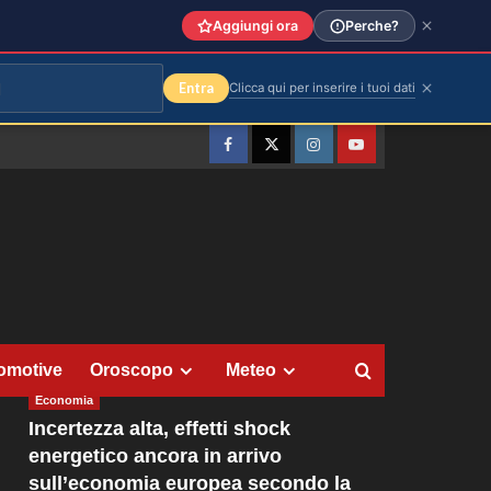
Aggiungi ora
Perche?
Entra
Clicca qui per inserire i tuoi dati
Facebook
Twitter
Instagram
YouTube
omotive
Oroscopo
Meteo
Economia
Incertezza alta, effetti shock
energetico ancora in arrivo
sull’economia europea secondo la