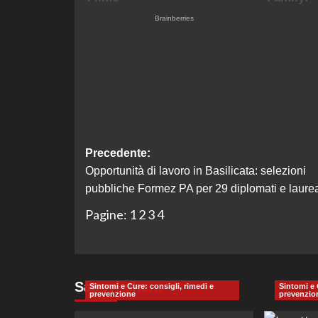
Navigazione
Precedente:
Opportunità di lavoro in Basilicata: selezioni
articolo
pubbliche Formez PA per 29 diplomati e laurea
Pagine:
1
2
3
4
Sapevi che…
Sintomi e Cure: consigli, rimedi e
Sintomi e 
prevenzione
prevenzio