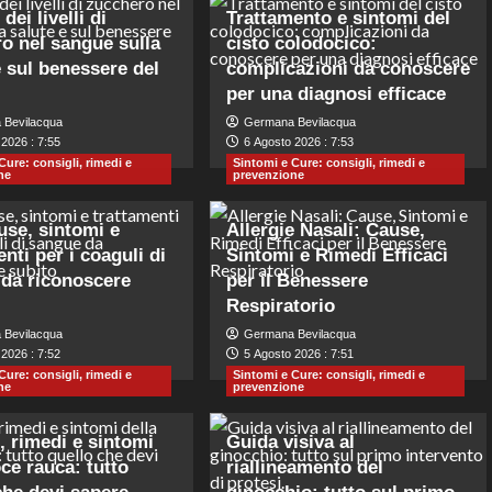
dei livelli di
Trattamento e sintomi del
o nel sangue sulla
cisto colodocico:
e sul benessere del
complicazioni da conoscere
per una diagnosi efficace
 Bevilacqua
Germana Bevilacqua
2026 : 7:55
6 Agosto 2026 : 7:53
Cure: consigli, rimedi e
Sintomi e Cure: consigli, rimedi e
ne
prevenzione
ause, sintomi e
Allergie Nasali: Cause,
nti per i coaguli di
Sintomi e Rimedi Efficaci
da riconoscere
per il Benessere
Respiratorio
 Bevilacqua
Germana Bevilacqua
2026 : 7:52
5 Agosto 2026 : 7:51
Cure: consigli, rimedi e
Sintomi e Cure: consigli, rimedi e
ne
prevenzione
, rimedi e sintomi
Guida visiva al
oce rauca: tutto
riallineamento del