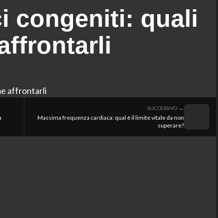
ci congeniti: quali
ffrontarli
SUCCESSIVO →
a
Massima frequenza cardiaca: qual è il limite vitale da non
superare?