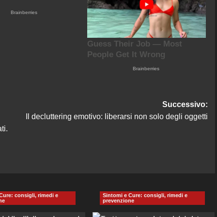
Successivo:
Il decluttering emotivo: liberarsi non solo degli oggetti
ti.
Cure: consigli, rimedi e
Sintomi e Cure: consigli, rimedi e
ne
prevenzione