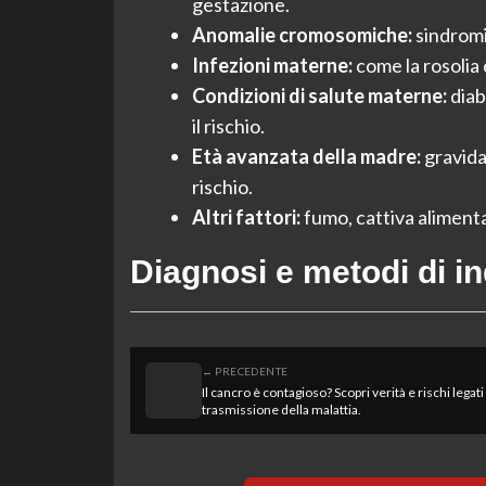
gestazione.
Anomalie cromosomiche:
sindromi
Infezioni materne:
come la rosolia 
Condizioni di salute materne:
diab
il rischio.
Età avanzata della madre:
gravida
rischio.
Altri fattori:
fumo, cattiva alimenta
Diagnosi e metodi di i
← PRECEDENTE
Il cancro è contagioso? Scopri verità e rischi legati 
trasmissione della malattia.