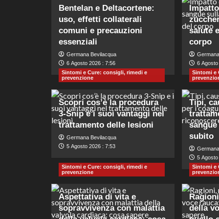
Bentelan e Deltacortene:
Impatto 
uso, effetti collaterali
zuccher
comuni e precauzioni
salute 
essenziali
corpo
Germana Bevilacqua
Germana
6 Agosto 2026 : 7:56
6 Agosto 
Sintomi e Cure: consigli, rimedi e
Sintomi e 
prevenzione
prevenzio
Scopri cos’è la procedura
Tipi, c
3-Snip e i suoi vantaggi nel
trattame
trattamento delle lesioni
sangue 
subito
Germana Bevilacqua
5 Agosto 2026 : 7:53
Germana
5 Agosto 
Sintomi e Cure: consigli, rimedi e
Sintomi e 
prevenzione
prevenzio
Aspettativa di vita e
Ragioni
sopravvivenza con malattia
della v