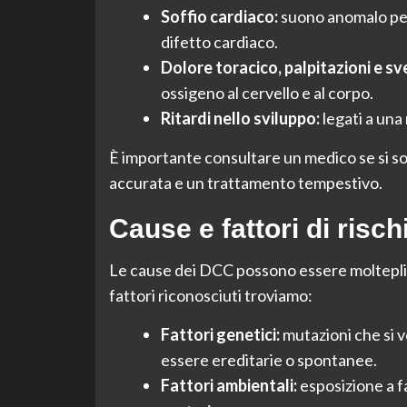
Soffio cardiaco:
suono anomalo perc
difetto cardiaco.
Dolore toracico, palpitazioni e sv
ossigeno al cervello e al corpo.
Ritardi nello sviluppo:
legati a una
È importante consultare un medico se si s
accurata e un trattamento tempestivo.
Cause e fattori di risch
Le cause dei DCC possono essere molteplici 
fattori riconosciuti troviamo:
Fattori genetici:
mutazioni che si v
essere ereditarie o spontanee.
Fattori ambientali:
esposizione a f