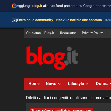
Aggiungi
blog.it
alle tue fonti preferite su Google per rest
✉️
Entra nella community - ricevi le notizie che contano
IA
N
Vai
Chi siamo – Blog.it
Redazione
Privacy Policy
al
contenuto
Home
News
Lifestyle
Donna
Difetti cardiaci congeniti: quali sono e come affro
Sintomi e Cure: consigli, rimedi e prevenzione