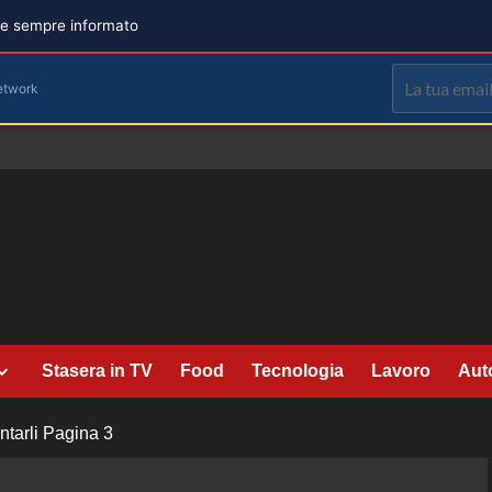
are sempre informato
etwork
Stasera in TV
Food
Tecnologia
Lavoro
Aut
ntarli
Pagina 3