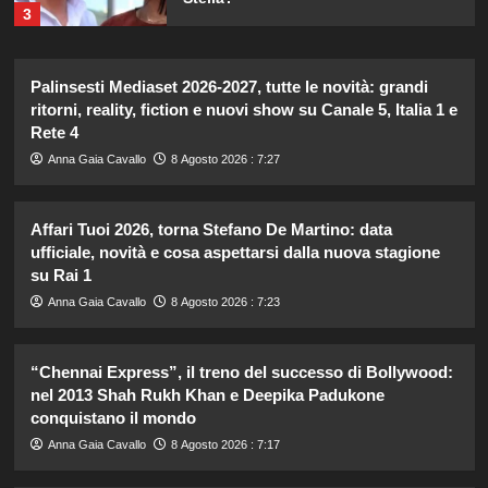
3
Elisabetta Gregoraci incontra la
Palinsesti Mediaset 2026-2027, tutte le novità: grandi
sorella in Costa Smeralda: momenti
ritorni, reality, fiction e nuovi show su Canale 5, Italia 1 e
da ricordare insieme.
Rete 4
4
Anna Gaia Cavallo
8 Agosto 2026 : 7:27
Il midi dress azzurro di Harriet
Phillips: l’eleganza estiva che non
Affari Tuoi 2026, torna Stefano De Martino: data
dimenticherò mai.
ufficiale, novità e cosa aspettarsi dalla nuova stagione
5
su Rai 1
Anna Gaia Cavallo
8 Agosto 2026 : 7:23
Carolina Marconi svela il terribile
momento in Pronto Soccorso:
“Temevo il ritorno del tumore.”
“Chennai Express”, il treno del successo di Bollywood:
1
nel 2013 Shah Rukh Khan e Deepika Padukone
conquistano il mondo
Carolina Marconi in vacanza:
Anna Gaia Cavallo
8 Agosto 2026 : 7:17
“Pressione alta, nausea e mal di
testa, ho temuto il peggio.”