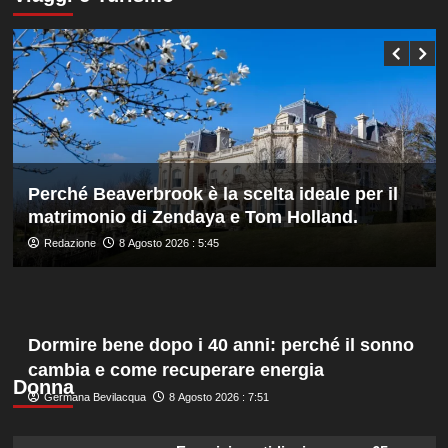
Bonucci
Darderi
tra
agli
i
ottavi
collaboratori
del
Masters
1000
di
Montreal,
Shang
battuto
Perché Beaverbrook è la scelta ideale per il
in
matrimonio di Zendaya e Tom Holland.
tre
set
Redazione
8 Agosto 2026 : 5:45
Dormire bene dopo i 40 anni: perché il sonno
cambia e come recuperare energia
Donna
Germana Bevilacqua
8 Agosto 2026 : 7:51