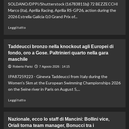
vetta:
SOLDANO/DPPI/Shutterstock (16783811bj) 72 BEZZECCHI
anche
Marco (ita), Aprilia Racing, Aprilia RS-GP26, action during the
ad
2026 Estrella Galicia 0,0 Grand Prix of...
agosto
è
Leggi
Leggi tutto
il
di
numero
più
uno
su
Taddeucci bronzo nella knockout agli Europei di
del
In
fondo, oro a Gose. Paltrinieri quarto nella gara
mondo
Gran
maschile
Bretagna
Bezzecchi
Roberto Parisi
7 Agosto 2026 : 14:15
torna
in
IPA87259223 - Ginevra Taddeucci from Italy during the
sella
Women's 5km at the European Swimming Championships 2026
ed
on the Seine river in Paris on August 5,...
è
davanti
Leggi
Leggi tutto
a
di
tutti
più
nelle
su
Nazionale, ecco lo staff di Mancini: Bollini vice,
Practice
Taddeucci
Oriali torna team manager, Bonucci tra i
bronzo