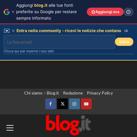
Aggiungi
blog.it
alle tue fonti
preferite su Google per restare
Aggiungi ora
sempre informato
✉️
Entra nella community - ricevi le notizie che contano
IA
Entra
Clicca qui per inserire i tuoi dati
Vai
Chi siamo – Blog.it
Redazione
Privacy Policy
Debora Bragetti in vacanza da sola:
finita la relazione con Alessio Pilli
al
Stella?
contenuto
Facebook
Twitter
Instagram
YouTube
3
Zelensky in Serbia, prima visita
Elisabetta Gregoraci incontra la
sorella in Costa Smeralda: momenti
dall’inizio della guerra