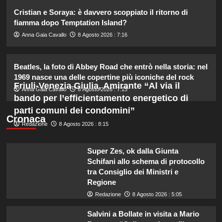
2
Cristian e Soraya: è davvero scoppiato il ritorno di
fiamma dopo Temptation Island?
Debora Bragetti in vacanza da sola:
Anna Gaia Cavallo
8 Agosto 2026 : 7:16
finita la relazione con Alessio Pilli
Stella?
3
Beatles, la foto di Abbey Road che entrò nella storia: nel
1969 nasce una delle copertine più iconiche del rock
Friuli-Venezia Giulia, Amirante “Al via il
Elisabetta Gregoraci incontra la
Anna Gaia Cavallo
8 Agosto 2026 : 7:13
sorella in Costa Smeralda: momenti
bando per l’efficientamento energetico di
da ricordare insieme.
parti comuni dei condomini”
4
Cronaca
Redazione
8 Agosto 2026 : 8:15
Il midi dress azzurro di Harriet
Phillips: l’eleganza estiva che non
Super Zes, ok dalla Giunta
dimenticherò mai.
Schifani allo schema di protocollo
5
tra Consiglio dei Ministri e
Regione
Redazione
8 Agosto 2026 : 5:05
Salvini a Bollate in visita a Mario