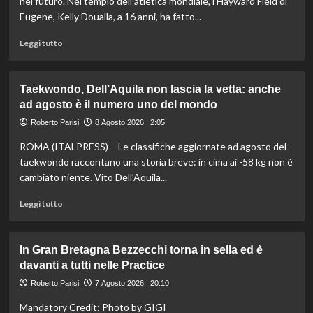
nel futuro. Nel tempio dell’atletica mondiale, l’Hayward Field di
Eugene, Kelly Doualla, a 16 anni, ha fatto...
Leggi
Leggi tutto
di
più
su
Taekwondo, Dell’Aquila non lascia la vetta: anche
Impresa
ad agosto è il numero uno del mondo
di
Kelly
Roberto Parisi
8 Agosto 2026 : 2:05
Doualla:
ROMA (ITALPRESS) – Le classifiche aggiornate ad agosto del
a
16
taekwondo raccontano una storia breve: in cima ai -58 kg non è
anni
cambiato niente. Vito Dell’Aquila...
è
bronzo
Leggi
Leggi tutto
sui
di
100
più
ai
su
In Gran Bretagna Bezzecchi torna in sella ed è
Mondiali
Taekwondo,
davanti a tutti nelle Practice
U20
Dell’Aquila
non
Roberto Parisi
7 Agosto 2026 : 20:10
lascia
Mandatory Credit: Photo by GIGI
la