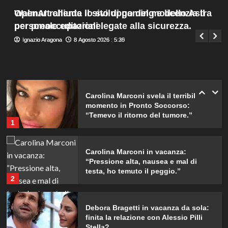
da ricordare insieme.
Menu
4
Walmart chiude il sito di gaming e licenzia il
OpenAI rallenta lo sviluppo del modello Astra
Giuseppe Recca
8 Agosto 2026 : 7:45
principale
personale editoriale.
per preoccupazioni legate alla sicurezza.
Il midi dress azzurro di Harriet
Ignazio Aragona
Ignazio Aragona
8 Agosto 2026 : 5:30
8 Agosto 2026 : 5:25
Phillips: l’eleganza estiva che non
dimenticherò mai.
5
Carolina Marconi svela il terribile
momento in Pronto Soccorso:
“Temevo il ritorno del tumore.”
1
Carolina Marconi in vacanza:
“Pressione alta, nausea e mal di
testa, ho temuto il peggio.”
2
Debora Bragetti in vacanza da sola:
finita la relazione con Alessio Pilli
Stella?