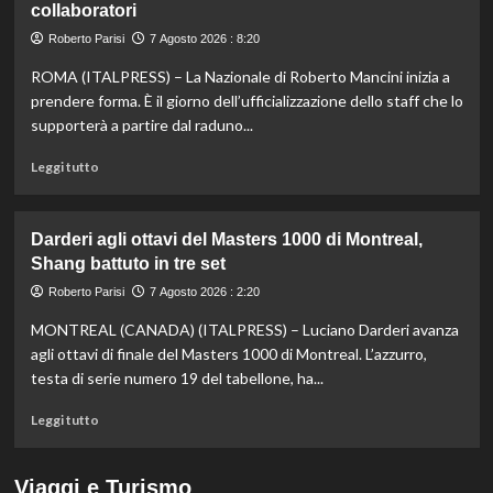
collaboratori
nella
knockout
Roberto Parisi
7 Agosto 2026 : 8:20
agli
Europei
ROMA (ITALPRESS) – La Nazionale di Roberto Mancini inizia a
di
prendere forma. È il giorno dell’ufficializzazione dello staff che lo
fondo,
supporterà a partire dal raduno...
oro
a
Leggi
Leggi tutto
Gose.
di
Paltrinieri
più
quarto
su
Darderi agli ottavi del Masters 1000 di Montreal,
nella
Nazionale,
Shang battuto in tre set
gara
ecco
maschile
lo
Roberto Parisi
7 Agosto 2026 : 2:20
staff
MONTREAL (CANADA) (ITALPRESS) – Luciano Darderi avanza
di
Mancini:
agli ottavi di finale del Masters 1000 di Montreal. L’azzurro,
Bollini
testa di serie numero 19 del tabellone, ha...
vice,
Oriali
Leggi
Leggi tutto
torna
di
team
più
manager,
su
Viaggi e Turismo