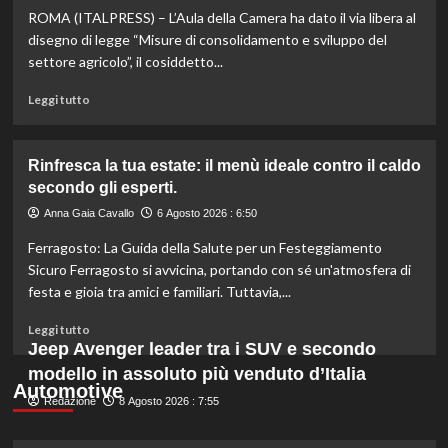
ROMA (ITALPRESS) – L’Aula della Camera ha dato il via libera al
scopri
quali
disegno di legge “Misure di consolidamento e sviluppo del
marche
settore agricolo”, il cosiddetto...
evitare
nei
Leggi
Leggi tutto
supermercati.
di
più
su
Rinfresca la tua estate: il menù ideale contro il caldo
Camera
secondo gli esperti.
approva
ddl
Anna Gaia Cavallo
6 Agosto 2026 : 6:50
ColtivaItalia:
Ferragosto: La Guida della Salute per un Festeggiamento
finanziamenti
aumentati
Sicuro Ferragosto si avvicina, portando con sé un'atmosfera di
di
festa e gioia tra amici e familiari. Tuttavia,...
un
miliardo
Leggi
Leggi tutto
per
di
Jeep Avenger leader tra i SUV e secondo
il
più
modello in assoluto più venduto d’Italia
settore
su
Automotive
primario.
Redazione
Rinfresca
8 Agosto 2026 : 7:55
la
tua