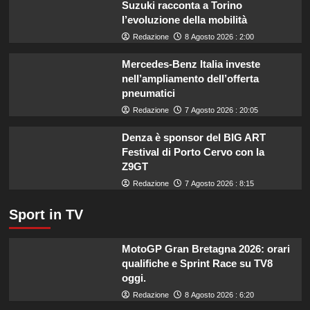
Suzuki racconta a Torino
estate:
l’evoluzione della mobilità
il
menù
Redazione
8 Agosto 2026 : 2:00
ideale
contro
Mercedes-Benz Italia investe
il
nell’ampliamento dell’offerta
caldo
pneumatici
secondo
Redazione
7 Agosto 2026 : 20:05
gli
esperti.
Denza è sponsor del BIG ART
Festival di Porto Cervo con la
Z9GT
Redazione
7 Agosto 2026 : 8:15
Sport in TV
MotoGP Gran Bretagna 2026: orari
qualifiche e Sprint Race su TV8
oggi.
Redazione
8 Agosto 2026 : 6:20