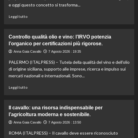
e oggi questo concetto si trasforma...
Leggi
Leggi tutto
di
più
su
Controllo qualità olio e vino: l’IRVO potenzia
Marco
l’organico per certificazioni più rigorose.
Bianchi:
“Ricette
Anna Gaia Cavallo
7 Agosto 2026 : 19:35
incompiute,
PALERMO (ITALPRESS) – Tutela della qualità del vino e dell’olio
come
le
di origine siciliana, supporto alle imprese, ricerca e impulso sui
vite
mercati nazionali e internazionali. Sono...
colpite
dai
Leggi
Leggi tutto
tagli
di
agli
più
aiuti
su
Il cavallo: una risorsa indispensabile per
umanitari”.
Controllo
l’agricoltura moderna e sostenibile.
qualità
olio
Anna Gaia Cavallo
7 Agosto 2026 : 13:50
e
ROMA (ITALPRESS) – Il cavallo deve essere riconosciuto
vino: