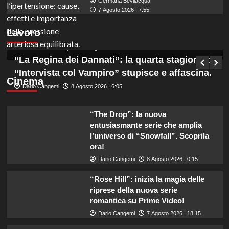
Germana Bevilacqua
Marche: opportunità di lavoro per coadiutori
7 Agosto 2026 : 7:55
amministrativi con licenza media disponibile
Lavoro
subito!
Germana Bevilacqua
8 Agosto 2026 : 6:50
“La Regina dei Dannati”: la quarta stagione di
“Intervista col Vampiro” stupisce e affascina.
Cinema
Dario Cangemi
8 Agosto 2026 : 6:05
“The Drop”: la nuova
entusiasmante serie che amplia
l’universo di “Snowfall”. Scoprila
ora!
Dario Cangemi
8 Agosto 2026 : 0:15
“Rose Hill”: inizia la magia delle
riprese della nuova serie
romantica su Prime Video!
Dario Cangemi
7 Agosto 2026 : 18:15