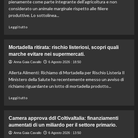
l’IRVO
pienamente come parte integrante dell’agricoltura e non
potenzia
considerato un animale marginale rispetto alle filiere
l’organico
produttive. Lo sottolinea...
per
certificazioni
Leggi
Leggi tutto
più
di
rigorose.
più
su
Mortadella ritirata: rischio listeriosi, scopri quali
Il
marche evitare nei supermercati.
cavallo:
una
Anna Gaia Cavallo
6 Agosto 2026 : 18:50
risorsa
Allerta Alimenti: Richiamo di Mortadella per Rischio Listeria Il
indispensabile
per
Ministero della Salute ha recentemente emesso un avviso di
l’agricoltura
richiamo riguardante un lotto di mortadella prodotto...
moderna
e
Leggi
Leggi tutto
sostenibile.
di
più
su
Camera approva ddl ColtivaItalia: finanziamenti
Mortadella
aumentati di un miliardo per il settore primario.
ritirata:
rischio
Anna Gaia Cavallo
6 Agosto 2026 : 13:50
listeriosi,