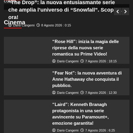
“The Drop”: la nuova entusiasmante serie
Germana Bevilacqua
8 Agosto 2026 : 1:00
che amplia l’universo di “Snowfall”. Scoprila
ora!
Cinema
Dario Cangemi
8 Agosto 2026 : 0:15
“Rose Hill”: inizia la magia delle
riprese della nuova serie
romantica su Prime Video!
Dario Cangemi
7 Agosto 2026 : 18:15
“Fear Not”: la nuova avventura di
Anne Hathaway che conquista il
pubblico.
Dario Cangemi
7 Agosto 2026 : 12:30
“Laird”: Kenneth Branagh
protagonista in una serie
avvincente su Paramount+,
emozione garantita!
Dario Cangemi
7 Agosto 2026 : 6:25