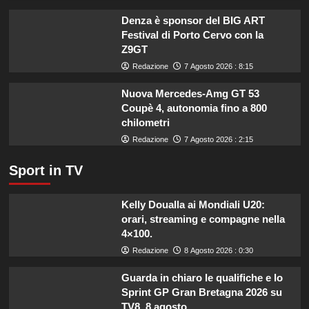
imprese
di
Denza è sponsor del BIG ART
pesca
Festival di Porto Cervo con la
e
Z9GT
acquacoltura
Redazione
7 Agosto 2026 : 8:15
colpite
da
Nuova Mercedes-Amg GT 53
calamità.
Coupè 4, autonomia fino a 800
chilometri
Redazione
7 Agosto 2026 : 2:15
Sport in TV
Kelly Doualla ai Mondiali U20:
orari, streaming e compagne nella
4×100.
Redazione
8 Agosto 2026 : 0:30
Guarda in chiaro le qualifiche e lo
Sprint GP Gran Bretagna 2026 su
TV8, 8 agosto.