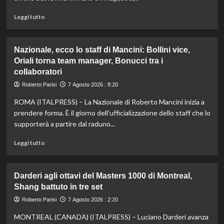
è
davanti
Leggi
Leggi tutto
a
di
tutti
più
nelle
su
Nazionale, ecco lo staff di Mancini: Bollini vice,
Practice
Taddeucci
Oriali torna team manager, Bonucci tra i
bronzo
collaboratori
nella
knockout
Roberto Parisi
7 Agosto 2026 : 8:20
agli
Europei
ROMA (ITALPRESS) – La Nazionale di Roberto Mancini inizia a
di
prendere forma. È il giorno dell’ufficializzazione dello staff che lo
fondo,
supporterà a partire dal raduno...
oro
a
Leggi
Leggi tutto
Gose.
di
Paltrinieri
più
quarto
su
Darderi agli ottavi del Masters 1000 di Montreal,
nella
Nazionale,
Shang battuto in tre set
gara
ecco
maschile
lo
Roberto Parisi
7 Agosto 2026 : 2:20
staff
MONTREAL (CANADA) (ITALPRESS) – Luciano Darderi avanza
di