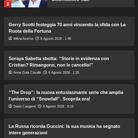
3
Gerry Scotti festeggia 70 anni vincendo la sfida con La
Danilo D’Angelo: “Dopo Francesca,
faccio fatica a ritrovare me stesso”
Ruota della Fortuna
4
Milvia Averna
8 Agosto 2026 : 1:40
Elisabetta Gregoraci e la sorella
Soraya Sabetta sbotta: “Storie in evidenza con
Marzia: vacanza da sogno in
Cristian? Rimangono, non le cancello!”
Sardegna!
5
Anna Gaia Cavallo
8 Agosto 2026 : 1:25
Debora Bragetti in vacanza da sola:
“The Drop”: la nuova entusiasmante serie che amplia
finita la relazione con Alessio Pilli
l’universo di “Snowfall”. Scoprila ora!
Stella?
1
Dario Cangemi
8 Agosto 2026 : 0:15
Elisabetta Gregoraci incontra la
La Russa ricorda Guccini: la sua musica ha segnato
sorella in Costa Smeralda: momenti
intere generazioni
da ricordare insieme.