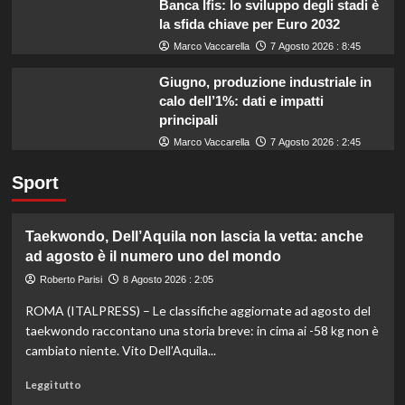
Banca Ifis: lo sviluppo degli stadi è
la sfida chiave per Euro 2032
Marco Vaccarella
7 Agosto 2026 : 8:45
Giugno, produzione industriale in
calo dell’1%: dati e impatti
principali
Marco Vaccarella
7 Agosto 2026 : 2:45
Sport
Taekwondo, Dell’Aquila non lascia la vetta: anche
ad agosto è il numero uno del mondo
Roberto Parisi
8 Agosto 2026 : 2:05
ROMA (ITALPRESS) – Le classifiche aggiornate ad agosto del
taekwondo raccontano una storia breve: in cima ai -58 kg non è
cambiato niente. Vito Dell’Aquila...
Leggi
Leggi tutto
di