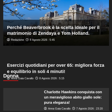
agli
Europei
di
tuffi,
il
Perché Beaverbrook è la scelta ideale per il
quinto
matrimonio di Zendaya e Tom Holland.
oro
arriva
Redazione
8 Agosto 2026 : 5:45
nel
sincro
con
Pizzini
Esercizi quotidiani per over 65: migliora forza
e equilibrio in soli 4 minuti!
Donna
Anna Gaia Cavallo
8 Agosto 2026 : 5:15
Charlotte Hawkins conquista con
un meraviglioso abito giallo sole:
pura eleganza!
Anna Gaia Cavallo
7 Agosto 2026 : 23:20