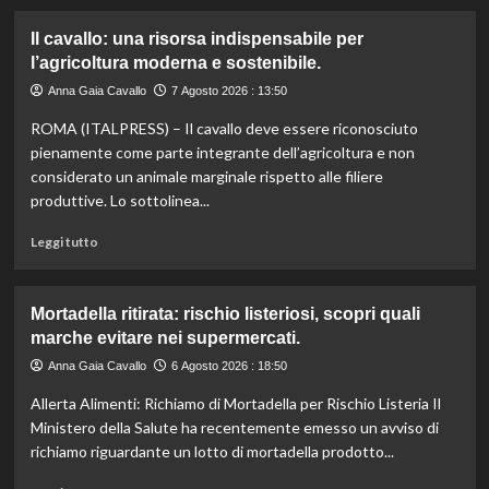
più
su
Il cavallo: una risorsa indispensabile per
Controllo
l’agricoltura moderna e sostenibile.
qualità
olio
Anna Gaia Cavallo
7 Agosto 2026 : 13:50
e
ROMA (ITALPRESS) – Il cavallo deve essere riconosciuto
vino:
l’IRVO
pienamente come parte integrante dell’agricoltura e non
potenzia
considerato un animale marginale rispetto alle filiere
l’organico
produttive. Lo sottolinea...
per
certificazioni
Leggi
Leggi tutto
più
di
rigorose.
più
su
Mortadella ritirata: rischio listeriosi, scopri quali
Il
marche evitare nei supermercati.
cavallo:
una
Anna Gaia Cavallo
6 Agosto 2026 : 18:50
risorsa
Allerta Alimenti: Richiamo di Mortadella per Rischio Listeria Il
indispensabile
per
Ministero della Salute ha recentemente emesso un avviso di
l’agricoltura
richiamo riguardante un lotto di mortadella prodotto...
moderna
e