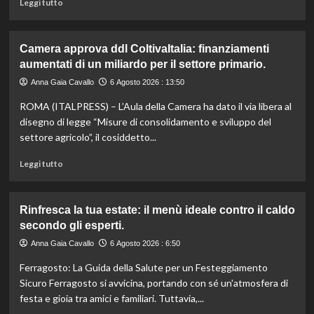
Leggi
Leggi tutto
sostenibile.
di
più
su
Camera approva ddl ColtivaItalia: finanziamenti
Mortadella
aumentati di un miliardo per il settore primario.
ritirata:
rischio
Anna Gaia Cavallo
6 Agosto 2026 : 13:50
listeriosi,
ROMA (ITALPRESS) – L’Aula della Camera ha dato il via libera al
scopri
quali
disegno di legge “Misure di consolidamento e sviluppo del
marche
settore agricolo”, il cosiddetto...
evitare
nei
Leggi
Leggi tutto
supermercati.
di
più
su
Rinfresca la tua estate: il menù ideale contro il caldo
Camera
secondo gli esperti.
approva
ddl
Anna Gaia Cavallo
6 Agosto 2026 : 6:50
ColtivaItalia:
Ferragosto: La Guida della Salute per un Festeggiamento
finanziamenti
aumentati
Sicuro Ferragosto si avvicina, portando con sé un'atmosfera di
di
festa e gioia tra amici e familiari. Tuttavia,...
un