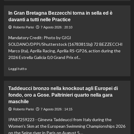
più
su
In Gran Bretagna Bezzecchi torna in sella ed è
Taekwondo,
davanti a tutti nelle Practice
Dell’Aquila
non
Roberto Parisi
7 Agosto 2026 : 20:10
lascia
Mandatory Credit: Photo by GIGI
la
vetta:
SOLDANO/DPPI/Shutterstock (16783811bj) 72 BEZZECCHI
anche
Marco (ita), Aprilia Racing, Aprilia RS-GP26, action during the
ad
2026 Estrella Galicia 0,0 Grand Prix of...
agosto
è
Leggi
Leggi tutto
il
di
numero
più
uno
su
Taddeucci bronzo nella knockout agli Europei di
del
In
fondo, oro a Gose. Paltrinieri quarto nella gara
mondo
Gran
maschile
Bretagna
Bezzecchi
Roberto Parisi
7 Agosto 2026 : 14:15
torna
in
IPA87259223 - Ginevra Taddeucci from Italy during the
sella
Women's 5km at the European Swimming Championships 2026
ed
on the Seine river in Paris on August 5,...