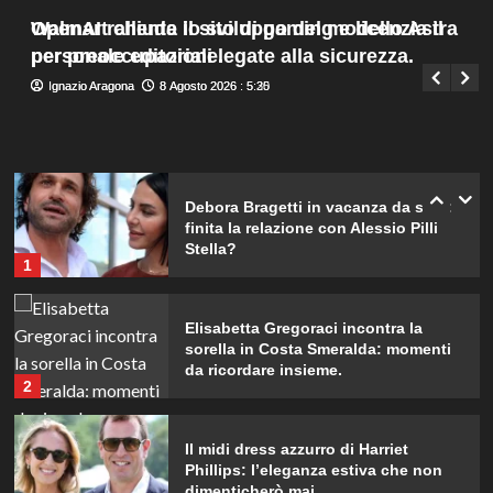
Menu
4
Walmart chiude il sito di gaming e licenzia il
OpenAI rallenta lo sviluppo del modello Astra
Giuseppe Recca
8 Agosto 2026 : 1:50
principale
personale editoriale.
per preoccupazioni legate alla sicurezza.
Elisabetta Gregoraci e la sorella
Ignazio Aragona
Ignazio Aragona
8 Agosto 2026 : 5:30
8 Agosto 2026 : 5:25
Marzia: vacanza da sogno in
Sardegna!
5
Debora Bragetti in vacanza da sola:
finita la relazione con Alessio Pilli
Stella?
1
Elisabetta Gregoraci incontra la
sorella in Costa Smeralda: momenti
da ricordare insieme.
2
Il midi dress azzurro di Harriet
Phillips: l’eleganza estiva che non
dimenticherò mai.