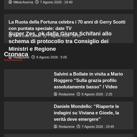
2
Milvia Averna
7 Agosto 2026 : 19:40
Il midi dress azzurro di Harriet
La Ruota della Fortuna celebra i 70 anni di Gerry Scotti
Phillips: l’eleganza estiva che non
con puntata speciale: date TV
dimenticherò mai.
Super Zes, ok dalla Giunta Schifani allo
3
Anna Gaia Cavallo
7 Agosto 2026 : 19:30
schema di protocollo tra Consiglio dei
Ministri e Regione
Cronaca
Danilo D’Angelo: “Dopo Francesca,
Redazione
8 Agosto 2026 : 5:05
faccio fatica a ritrovare me stesso”
4
Salvini a Bollate in visita a Mario
Roggero “Sulla grazia profilo
Elisabetta Gregoraci e la sorella
assolutamente basso” / Video
Marzia: vacanza da sogno in
Redazione
8 Agosto 2026 : 2:25
Sardegna!
5
Daniele Mondello: “Riaperte le
indagini su Viviana e Gioele, la
verità deve emergere”
Redazione
7 Agosto 2026 : 23:45