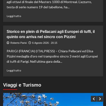
Mancini:
agli ottavi di finale del Masters 1000 di Montreal. L’azzurro,
Bollini
testa di serie numero 19 del tabellone, ha...
vice,
Oriali
Leggi
Leggi tutto
torna
di
team
più
manager,
su
Storico en plein di Pellacani agli Europei di tuffi, il
Bonucci
Darderi
quinto oro arriva nel sincro con Pizzini
tra
agli
i
ottavi
Roberto Parisi
6 Agosto 2026 : 20:15
collaboratori
del
PARIGI (FRANCIA) (ITALPRESS) – Chiara Pellacani ed Elisa
Masters
1000
Pizzini medaglia d’oro nel trampolino sincro 3 metri agli Europei
di
di tuffi di Parigi. Nell’ultima gara della...
Montreal,
Shang
Leggi
Leggi tutto
battuto
di
in
più
tre
su
Viaggi e Turismo
set
Storico
en
plein
di
Pellacani