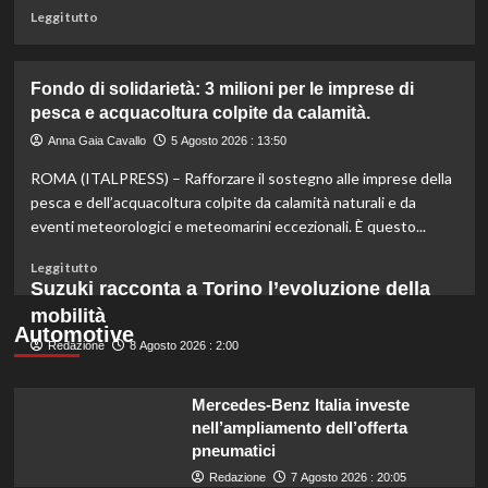
miliardo
Leggi
Leggi tutto
per
di
il
più
settore
su
Fondo di solidarietà: 3 milioni per le imprese di
primario.
Rinfresca
pesca e acquacoltura colpite da calamità.
la
tua
Anna Gaia Cavallo
5 Agosto 2026 : 13:50
estate:
ROMA (ITALPRESS) – Rafforzare il sostegno alle imprese della
il
menù
pesca e dell’acquacoltura colpite da calamità naturali e da
ideale
eventi meteorologici e meteomarini eccezionali. È questo...
contro
il
Leggi
Leggi tutto
caldo
di
Suzuki racconta a Torino l’evoluzione della
secondo
più
mobilità
gli
su
Automotive
esperti.
Redazione
Fondo
8 Agosto 2026 : 2:00
di
solidarietà:
Mercedes-Benz Italia investe
3
nell’ampliamento dell’offerta
milioni
pneumatici
per
le
Redazione
7 Agosto 2026 : 20:05