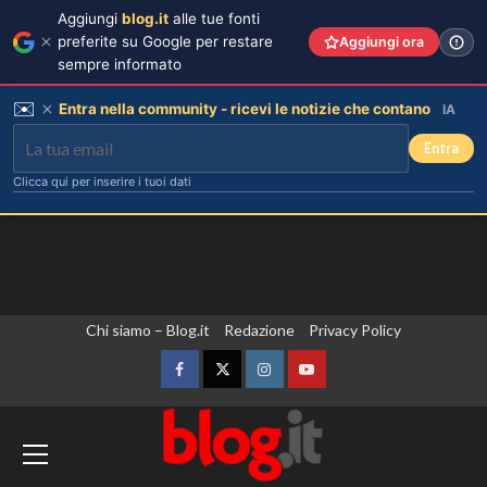
Aggiungi
blog.it
alle tue fonti
preferite su Google per restare
Aggiungi ora
sempre informato
✉️
Entra nella community - ricevi le notizie che contano
IA
Entra
Clicca qui per inserire i tuoi dati
Vai
Chi siamo – Blog.it
Redazione
Privacy Policy
Il midi dress azzurro di Harriet
Phillips: l’eleganza estiva che non
al
dimenticherò mai.
contenuto
Facebook
Twitter
Instagram
YouTube
3
Madrid annuncia controlli alle frontiere
Danilo D’Angelo: “Dopo Francesca,
per i viaggiatori provenienti dall’Italia
faccio fatica a ritrovare me stesso”