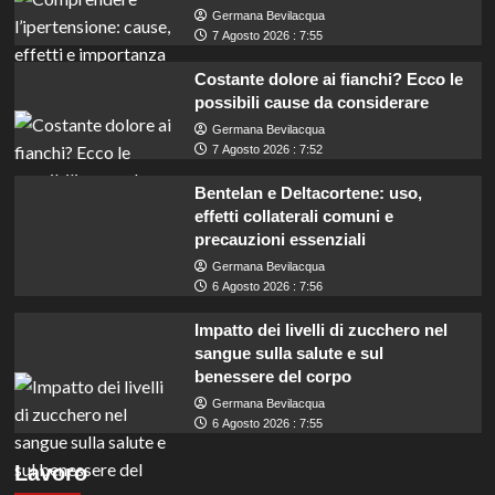
Germana Bevilacqua
7 Agosto 2026 : 7:55
Costante dolore ai fianchi? Ecco le
possibili cause da considerare
Germana Bevilacqua
7 Agosto 2026 : 7:52
Bentelan e Deltacortene: uso,
effetti collaterali comuni e
precauzioni essenziali
Germana Bevilacqua
6 Agosto 2026 : 7:56
Impatto dei livelli di zucchero nel
sangue sulla salute e sul
benessere del corpo
Germana Bevilacqua
ARPAL Puglia cerca operatori con scuola
6 Agosto 2026 : 7:55
dell’obbligo per Archivio Notarile: opportunità
Lavoro
da non perdere!