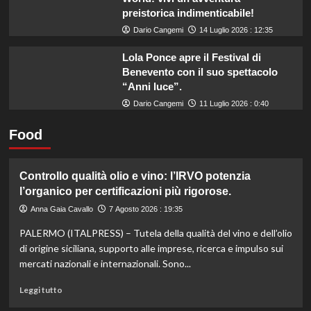
preistorica indimenticabile!
Dario Cangemi
14 Luglio 2026 : 12:35
Lola Ponce apre il Festival di
Benevento con il suo spettacolo
“Anni luce”.
Dario Cangemi
11 Luglio 2026 : 0:40
Food
Controllo qualità olio e vino: l’IRVO potenzia
l’organico per certificazioni più rigorose.
Anna Gaia Cavallo
7 Agosto 2026 : 19:35
PALERMO (ITALPRESS) – Tutela della qualità del vino e dell’olio
di origine siciliana, supporto alle imprese, ricerca e impulso sui
mercati nazionali e internazionali. Sono...
Leggi
Leggi tutto
di