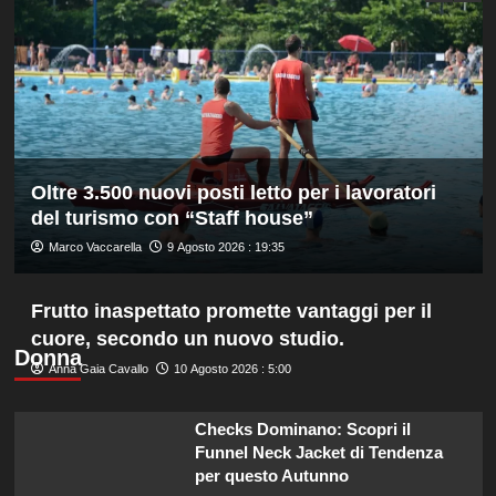
amichevole
3-
0
dal
Chelsea
Oltre 3.500 nuovi posti letto per i lavoratori
del turismo con “Staff house”
Marco Vaccarella
9 Agosto 2026 : 19:35
Frutto inaspettato promette vantaggi per il
cuore, secondo un nuovo studio.
Donna
Anna Gaia Cavallo
10 Agosto 2026 : 5:00
Checks Dominano: Scopri il
Funnel Neck Jacket di Tendenza
per questo Autunno