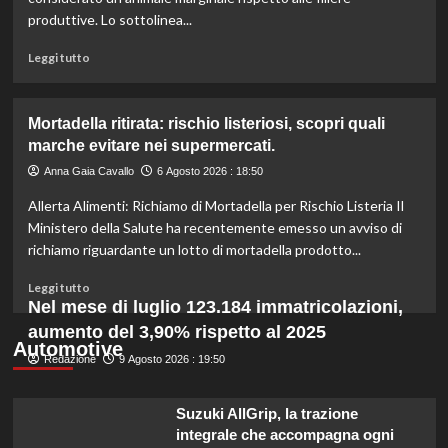
l’organico
produttive. Lo sottolinea...
per
certificazioni
Leggi
Leggi tutto
più
di
rigorose.
più
su
Mortadella ritirata: rischio listeriosi, scopri quali
Il
marche evitare nei supermercati.
cavallo:
una
Anna Gaia Cavallo
6 Agosto 2026 : 18:50
risorsa
Allerta Alimenti: Richiamo di Mortadella per Rischio Listeria Il
indispensabile
per
Ministero della Salute ha recentemente emesso un avviso di
l’agricoltura
richiamo riguardante un lotto di mortadella prodotto...
moderna
e
Leggi
Leggi tutto
sostenibile.
di
Nel mese di luglio 123.184 immatricolazioni,
più
aumento del 3,90% rispetto al 2025
su
Automotive
Redazione
Mortadella
9 Agosto 2026 : 19:50
ritirata:
rischio
Suzuki AllGrip, la trazione
listeriosi,
integrale che accompagna ogni
scopri