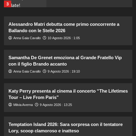
3
Milly Carlucci svela il cast di
Alessandro Matri debutta come primo concorrente a
Ballando con le Stelle: D’Urso,
Ballando con le Stelle 2026
Presta e Bocchi protagonisti.
4
Anna Gaia Cavallo
10 Agosto 2026 : 1:05
Fedez condivida dolce foto di
Samantha De Grenet emoziona al Grande Fratello Vip
famiglia in Sardegna con Edoardo e
con il figlio Brando accanto
Giulia.
5
Anna Gaia Cavallo
9 Agosto 2026 : 19:10
Chiara Ferragni incanta Formentera:
Katy Perry presenta al cinema il concerto “The Lifetimes
scatti esclusivi della sua vacanza da
Tour – Live From Paris”
sogno.
1
Milvia Averna
9 Agosto 2026 : 13:25
Temptation Island 2026: Sara sorpresa con il tentatore
Chiara Ferragni risponde agli haters:
i suoi figli e le critiche sul peso.
Lory, scoop clamoroso e inatteso