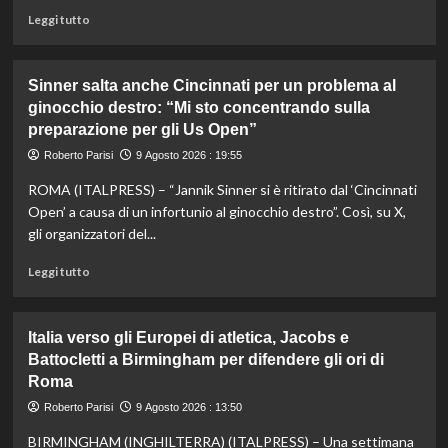
Leggi
Leggi tutto
di
più
su
Sinner salta anche Cincinnati per un problema al
Addio
ginocchio destro: “Mi sto concentrando sulla
a
preparazione per gli Us Open”
Livio
Berruti,
Roberto Parisi
9 Agosto 2026 : 19:55
campione
olimpico
ROMA (ITALPRESS) – “Jannik Sinner si è ritirato dal ‘Cincinnati
dei
Open’ a causa di un infortunio al ginocchio destro”. Così, su X,
200
gli organizzatori del...
metri
a
Leggi
Leggi tutto
Roma1960
di
più
su
Italia verso gli Europei di atletica, Jacobs e
Sinner
Battocletti a Birmingham per difendere gli ori di
salta
Roma
anche
Cincinnati
Roberto Parisi
9 Agosto 2026 : 13:50
per
un
BIRMINGHAM (INGHILTERRA) (ITALPRESS) – Una settimana