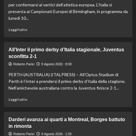
problema
per confermarsi ai vertici dell’atletica europea. L’Italia si
al
presenta ai Campionati Europei di Birmingham, in programma da
ginocchio
lunedì 10...
destro:
“Mi
Leggi
Leggi tutto
sto
di
concentrando
più
sulla
su
All’Inter il primo derby d’Italia stagionale, Juventus
preparazione
Italia
per
sconfitta 2-1
verso
gli
gli
Roberto Parisi
9 Agosto 2026 : 8:00
Us
Europei
Open”
PERTH (AUSTRALIA) (ITALPRESS) – All’Optus Stadium di
di
atletica,
Perth è l’Inter a prendersi il primo derby d’Italia della stagione.
Jacobs
Nell’amichevole australiana contro la Juventus finisce 2-1...
e
Battocletti
Leggi
Leggi tutto
a
di
Birmingham
più
per
su
Darderi avanza ai quarti a Montreal, Borges battuto
difendere
All’Inter
in rimonta
gli
il
ori
primo
Roberto Parisi
9 Agosto 2026 : 1:55