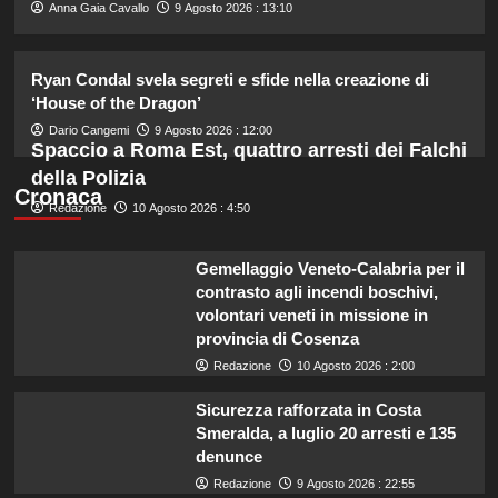
2
Anna Gaia Cavallo
9 Agosto 2026 : 13:10
Ryan Condal svela segreti e sfide nella creazione di
William e Kate: le loro destinazioni
di vacanza preferite svelate!
‘House of the Dragon’
3
Dario Cangemi
9 Agosto 2026 : 12:00
Spaccio a Roma Est, quattro arresti dei Falchi
della Polizia
Milly Carlucci svela il cast di
Cronaca
Redazione
10 Agosto 2026 : 4:50
Ballando con le Stelle: D’Urso,
Presta e Bocchi protagonisti.
4
Gemellaggio Veneto-Calabria per il
contrasto agli incendi boschivi,
Fedez condivida dolce foto di
volontari veneti in missione in
famiglia in Sardegna con Edoardo e
provincia di Cosenza
Giulia.
Redazione
10 Agosto 2026 : 2:00
5
Sicurezza rafforzata in Costa
Smeralda, a luglio 20 arresti e 135
denunce
Redazione
9 Agosto 2026 : 22:55