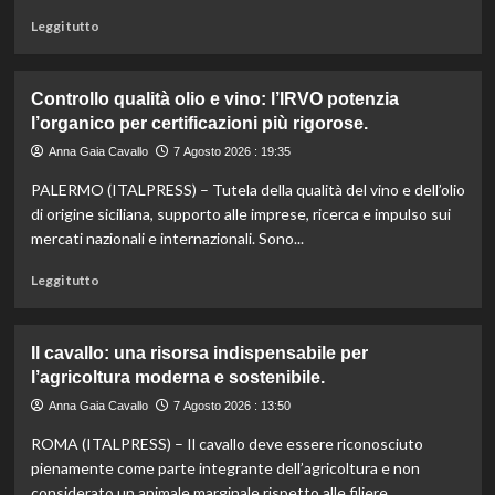
sue
Leggi
Leggi tutto
eccellenze
di
agroalimentari
più
certificate.
su
Controllo qualità olio e vino: l’IRVO potenzia
Marco
l’organico per certificazioni più rigorose.
Bianchi:
“Ricette
Anna Gaia Cavallo
7 Agosto 2026 : 19:35
incompiute,
PALERMO (ITALPRESS) – Tutela della qualità del vino e dell’olio
come
le
di origine siciliana, supporto alle imprese, ricerca e impulso sui
vite
mercati nazionali e internazionali. Sono...
colpite
dai
Leggi
Leggi tutto
tagli
di
agli
più
aiuti
su
Il cavallo: una risorsa indispensabile per
umanitari”.
Controllo
l’agricoltura moderna e sostenibile.
qualità
olio
Anna Gaia Cavallo
7 Agosto 2026 : 13:50
e
ROMA (ITALPRESS) – Il cavallo deve essere riconosciuto
vino:
l’IRVO
pienamente come parte integrante dell’agricoltura e non
potenzia
considerato un animale marginale rispetto alle filiere