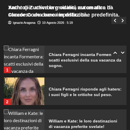
Presta e Bocchi protagonisti.
Menu
4
Yacht di Zuckerberg vicino, ma un altro ha
Anthropic attiva la modalità automatica di
Giuseppe Recca
10 Agosto 2026 : 1:30
principale
soccorso una barca in difficoltà.
Claude Code come impostazione predefinita.
Fedez condivida dolce foto di
Ignazio Aragona
Ignazio Aragona
10 Agosto 2026 : 5:15
10 Agosto 2026 : 5:10
famiglia in Sardegna con Edoardo e
Giulia.
5
Chiara Ferragni incanta Formentera:
scatti esclusivi della sua vacanza da
sogno.
1
Chiara Ferragni risponde agli haters:
i suoi figli e le critiche sul peso.
2
William e Kate: le loro destinazioni
di vacanza preferite svelate!