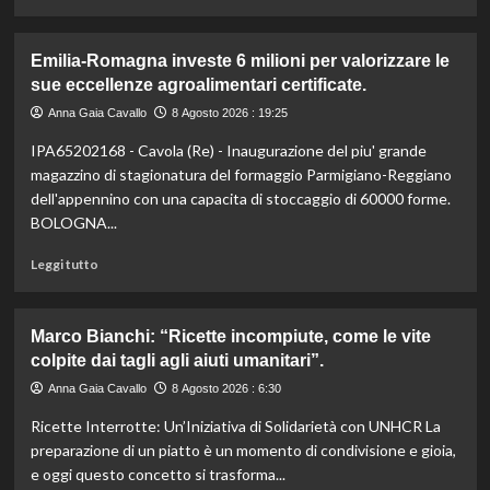
di
più
su
Emilia-Romagna investe 6 milioni per valorizzare le
Liguria
sue eccellenze agroalimentari certificate.
lancia
bandi
Anna Gaia Cavallo
8 Agosto 2026 : 19:25
agricoltura:
IPA65202168 - Cavola (Re) - Inaugurazione del piu' grande
24,4
milioni
magazzino di stagionatura del formaggio Parmigiano-Reggiano
per
dell'appennino con una capacita di stoccaggio di 60000 forme.
sostenere
BOLOGNA...
il
settore.
Leggi
Leggi tutto
Scopri
di
i
più
dettagli!
su
Marco Bianchi: “Ricette incompiute, come le vite
Emilia-
colpite dai tagli agli aiuti umanitari”.
Romagna
investe
Anna Gaia Cavallo
8 Agosto 2026 : 6:30
6
Ricette Interrotte: Un’Iniziativa di Solidarietà con UNHCR La
milioni
per
preparazione di un piatto è un momento di condivisione e gioia,
valorizzare
e oggi questo concetto si trasforma...
le