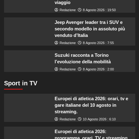
viaggio
quali
marche
Redazione
8 Agosto 2026 : 19:50
evitare
nei
Jeep Avenger leader tra i SUV e
supermercati.
secondo modello in assoluto più
venduto d’Italia
Redazione
8 Agosto 2026 : 7:55
Suzuki racconta a Torino
l’evoluzione della mobilità
Redazione
8 Agosto 2026 : 2:00
Sport in TV
Europei di atletica 2026: orari, tv e
gare italiane del 10 agosto in
streaming.
Redazione
10 Agosto 2026 : 6:10
Europei di atletica 2026:
programma, orari, TV e streaming