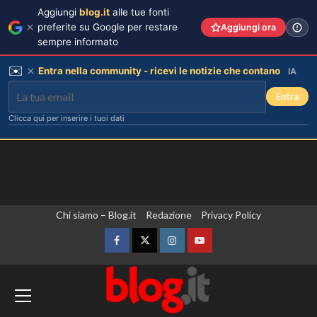
Aggiungi
blog.it
alle tue fonti
preferite su Google per restare
Aggiungi ora
sempre informato
✉️
Entra nella community - ricevi le notizie che contano
IA
Entra
Clicca qui per inserire i tuoi dati
Vai
Chi siamo – Blog.it
Redazione
Privacy Policy
William e Kate: le loro destinazioni
al
di vacanza preferite svelate!
contenuto
Facebook
Twitter
Instagram
YouTube
3
Attacchi incrociati tra Russia e Ucraina,
almeno 5 morti e decine di feriti. Papa
Milly Carlucci svela il cast di
Ballando con le Stelle: D’Urso,
Leone “Fermare la spirale di violenza”