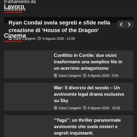
assunzioni a tempo indeterminato, scopri i
Lavoro
dettagli!
Germana Bevilacqua
10 Agosto 2026 : 6:40
Ryan Condal svela segreti e sfide nella
creazione di ‘House of the Dragon’
Cinema
Dario Cangemi
9 Agosto 2026 : 12:00
Conflitto in Cortile: due vicini
trasformano una semplice lite in
un acerrimo antagonismo
Dario Cangemi
9 Agosto 2026 : 0:00
War: Il divorzio del secolo – Un
avvincente legal drama esclusivo
su Sky
Dario Cangemi
8 Agosto 2026 : 18:05
“Yaga”: un thriller paranormale
avvincente che svela misteri e
segreti inquietanti.