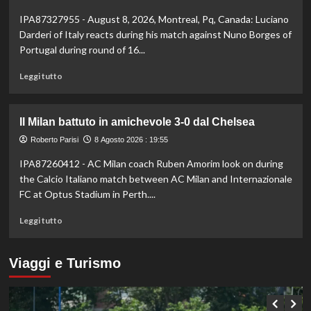
di
derby
IPA87327955 - August 8, 2026, Montreal, Pq, Canada: Luciano
Roma
d’Italia
stagionale,
Darderi of Italy reacts during his match against Nuno Borges of
Juventus
Portugal during round of 16...
sconfitta
2-
Leggi
Leggi tutto
1
di
più
su
Il Milan battuto in amichevole 3-0 dal Chelsea
Darderi
avanza
Roberto Parisi
8 Agosto 2026 : 19:55
ai
IPA87260412 - AC Milan coach Ruben Amorim look on during
quarti
the Calcio Italiano match between AC Milan and Internazionale
a
Montreal,
FC at Optus Stadium in Perth....
Borges
Leggi
battuto
Leggi tutto
di
in
più
rimonta
su
Viaggi e Turismo
Il
Milan
battuto
in