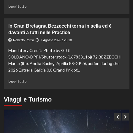
bronzo
Leggi
Leggi tutto
sui
di
100
più
ai
su
In Gran Bretagna Bezzecchi torna in sella ed è
Mondiali
Taekwondo,
davanti a tutti nelle Practice
U20
Dell’Aquila
non
Roberto Parisi
7 Agosto 2026 : 20:10
lascia
Mandatory Credit: Photo by GIGI
la
vetta:
SOLDANO/DPPI/Shutterstock (16783811bj) 72 BEZZECCHI
anche
Marco (ita), Aprilia Racing, Aprilia RS-GP26, action during the
ad
2026 Estrella Galicia 0,0 Grand Prix of...
agosto
è
Leggi
Leggi tutto
il
di
numero
più
uno
su
Viaggi e Turismo
del
In
mondo
Gran
Bretagna
Bezzecchi
torna
in