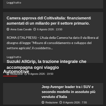
e
Leggi
Leggi tutto
sostenibile.
di
più
su
Camera approva ddl ColtivaItalia: finanziamenti
Mortadella
aumentati di un miliardo per il settore primario.
ritirata:
rischio
Anna Gaia Cavallo
6 Agosto 2026 : 13:50
listeriosi,
ROMA (ITALPRESS) – L’Aula della Camera ha dato il via libera al
scopri
quali
disegno di legge “Misure di consolidamento e sviluppo del
marche
settore agricolo”, il cosiddetto...
evitare
nei
Leggi
Leggi tutto
supermercati.
di
Suzuki AllGrip, la trazione integrale che
più
accompagna ogni viaggio
su
Automotive
Redazione
Camera
8 Agosto 2026 : 19:50
approva
ddl
Jeep Avenger leader tra i SUV e
ColtivaItalia:
secondo modello in assoluto più
finanziamenti
venduto d’Italia
aumentati
di
Redazione
8 Agosto 2026 : 7:55
un