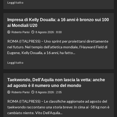
Chelsea
Leggi
Leggi tutto
di
più
su
Impresa di Kelly Doualla: a 16 anni è bronzo sui 100
Nuoto
ai Mondiali U20
di
fondo,
Roberto Parisi
8 Agosto 2026 : 8:00
Italia
ROMA (ITALPRESS) – Uno sprint per proiettarsi direttamente
d’argento
nella
nel futuro. Nel tempio dell’atletica mondiale, l’Hayward Field di
staffetta
Eugene, Kelly Doualla, a 16 anni, ha fatto...
mista
agli
Leggi
Leggi tutto
Europei
di
di
più
Parigi
su
Taekwondo, Dell’Aquila non lascia la vetta: anche
Impresa
ad agosto è il numero uno del mondo
di
Kelly
Roberto Parisi
8 Agosto 2026 : 2:05
Doualla:
ROMA (ITALPRESS) – Le classifiche aggiornate ad agosto del
a
16
taekwondo raccontano una storia breve: in cima ai -58 kg non è
anni
cambiato niente. Vito Dell’Aquila...
è