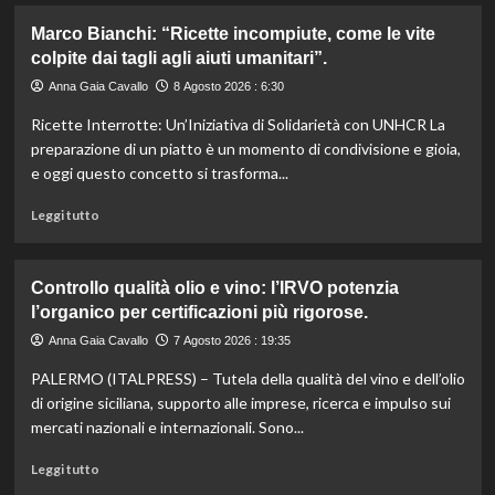
su
Marco Bianchi: “Ricette incompiute, come le vite
Emilia-
colpite dai tagli agli aiuti umanitari”.
Romagna
investe
Anna Gaia Cavallo
8 Agosto 2026 : 6:30
6
Ricette Interrotte: Un’Iniziativa di Solidarietà con UNHCR La
milioni
per
preparazione di un piatto è un momento di condivisione e gioia,
valorizzare
e oggi questo concetto si trasforma...
le
sue
Leggi
Leggi tutto
eccellenze
di
agroalimentari
più
certificate.
su
Controllo qualità olio e vino: l’IRVO potenzia
Marco
l’organico per certificazioni più rigorose.
Bianchi:
“Ricette
Anna Gaia Cavallo
7 Agosto 2026 : 19:35
incompiute,
PALERMO (ITALPRESS) – Tutela della qualità del vino e dell’olio
come
le
di origine siciliana, supporto alle imprese, ricerca e impulso sui
vite
mercati nazionali e internazionali. Sono...
colpite
dai
Leggi
Leggi tutto
tagli
di