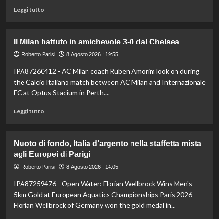
Leggi
Leggi tutto
di
più
su
Il Milan battuto in amichevole 3-0 dal Chelsea
Darderi
avanza
Roberto Parisi
8 Agosto 2026 : 19:55
ai
IPA87260412 - AC Milan coach Ruben Amorim look on during
quarti
the Calcio Italiano match between AC Milan and Internazionale
a
Montreal,
FC at Optus Stadium in Perth....
Borges
Leggi
battuto
Leggi tutto
di
in
più
rimonta
su
Nuoto di fondo, Italia d’argento nella staffetta mista
Il
agli Europei di Parigi
Milan
battuto
Roberto Parisi
8 Agosto 2026 : 14:05
in
IPA87259476 - Open Water: Florian Wellbrock Wins Men's
amichevole
3-
5km Gold at European Aquatics Championships Paris 2026
0
Florian Wellbrock of Germany won the gold medal in...
dal