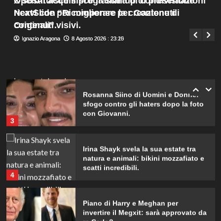
X sostituisce il programma di condivisione
OpenAI acquisisce la startup di presentazioni
parteciperà ai Big nel 2027.
Menu
1
ricavi con “Ricompense per Contenuti
NextSlide per migliorare la creazione di
Giuseppe Recca
8 Agosto 2026 : 19:40
principale
Originali”.
contenuti visivi.
Alvaro Morata e Alice Campello:
Ignazio Aragona
Ignazio Aragona
8 Agosto 2026 : 23:20
8 Agosto 2026 : 23:15
riconciliazione celebrata con il
primo post dopo la crisi.
2
Rosanna Siino di Uomini e Donne:
sfogo contro gli haters dopo la foto
con Giovanni.
3
Irina Shayk svela la sua estate tra
natura e animali: bikini mozzafiato e
scatti incredibili.
4
Piano di Harry e Meghan per
invertire il Megxit: sarà approvato da
re Carlo?