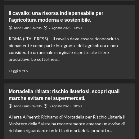
agli
più
aiuti
su
Il cavallo: una risorsa indispensabile per
umanitari”.
Controllo
l’agricoltura moderna e sostenibile.
qualità
olio
Anna Gaia Cavallo
7 Agosto 2026 : 13:50
e
ROMA (ITALPRESS) – Il cavallo deve essere riconosciuto
vino:
l’IRVO
pienamente come parte integrante dell’agricoltura e non
potenzia
considerato un animale marginale rispetto alle filiere
l’organico
produttive. Lo sottolinea...
per
certificazioni
Leggi
Leggi tutto
più
di
rigorose.
più
su
Mortadella ritirata: rischio listeriosi, scopri quali
Il
marche evitare nei supermercati.
cavallo:
una
Anna Gaia Cavallo
6 Agosto 2026 : 18:50
risorsa
Allerta Alimenti: Richiamo di Mortadella per Rischio Listeria Il
indispensabile
per
Ministero della Salute ha recentemente emesso un avviso di
l’agricoltura
richiamo riguardante un lotto di mortadella prodotto...
moderna