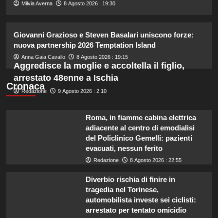
4
Milvia Averna
8 Agosto 2026 : 19:30
Piano di Harry e Meghan per
Giovanni Grazioso e Steven Basalari uniscono forze:
invertire il Megxit: sarà approvato da
nuova partnership 2026 Temptation Island
re Carlo?
5
Anna Gaia Cavallo
8 Agosto 2026 : 19:15
Aggredisce la moglie e accoltella il figlio,
arrestato 48enne a Ischia
Cronaca
Redazione
9 Agosto 2026 : 2:10
Roma, in fiamme cabina elettrica
adiacente al centro di emodialisi
del Policlinico Gemelli: pazienti
evacuati, nessun ferito
Redazione
8 Agosto 2026 : 22:55
Diverbio rischia di finire in
tragedia nel Torinese,
automobilista investe sei ciclisti:
arrestato per tentato omicidio