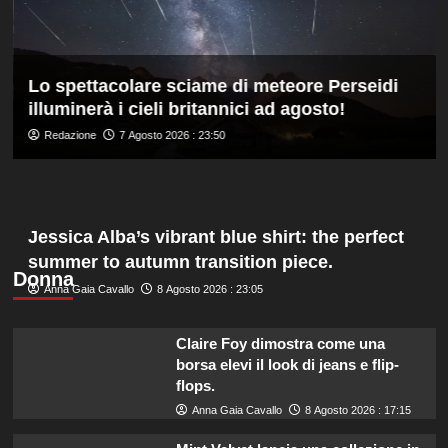
sella
ed
è
davanti
Lo spettacolare sciame di meteore Perseidi
a
illuminerà i cieli britannici ad agosto!
tutti
nelle
Redazione
7 Agosto 2026 : 23:50
Practice
Jessica Alba’s vibrant blue shirt: the perfect
summer to autumn transition piece.
Donna
Anna Gaia Cavallo
8 Agosto 2026 : 23:05
Claire Foy dimostra come una
borsa elevi il look di jeans e flip-
flops.
Anna Gaia Cavallo
8 Agosto 2026 : 17:15