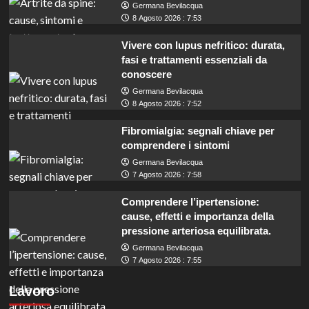
Germana Bevilacqua
8 Agosto 2026 : 7:53
Vivere con lupus nefritico: durata,
fasi e trattamenti essenziali da
conoscere
Germana Bevilacqua
8 Agosto 2026 : 7:52
Fibromialgia: segnali chiave per
comprendere i sintomi
Germana Bevilacqua
7 Agosto 2026 : 7:58
Comprendere l’ipertensione:
cause, effetti e importanza della
pressione arteriosa equilibrata.
Germana Bevilacqua
Assunzioni in Veneto: 6 coadiutori
7 Agosto 2026 : 7:55
amministrativi cercasi, lavoro a tempo
Lavoro
indeterminato.