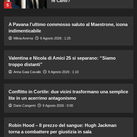
5
Stefano De Martino trasforma
A Pavana l’ultimo commosso saluto al Maestrone, icona
Sanremo Giovani: solo il vincitore
indimenticabile
parteciperà ai Big nel 2027.
1
Milvia Averna
9 Agosto 2026 : 1:25
Alvaro Morata e Alice Campello:
Valentina e Nicola di Amici 25 si separano: “Siamo
riconciliazione celebrata con il
troppo distanti”
primo post dopo la crisi.
2
Anna Gaia Cavallo
9 Agosto 2026 : 1:10
Rosanna Siino di Uomini e Donne:
Conflitto in Cortile: due vicini trasformano una semplice
sfogo contro gli haters dopo la foto
lite in un acerrimo antagonismo
con Giovanni.
3
Dario Cangemi
9 Agosto 2026 : 0:00
Irina Shayk svela la sua estate tra
Robin Hood – Il prezzo del sangue: Hugh Jackman
natura e animali: bikini mozzafiato e
torna a combattere per giustizia in sala
scatti incredibili.