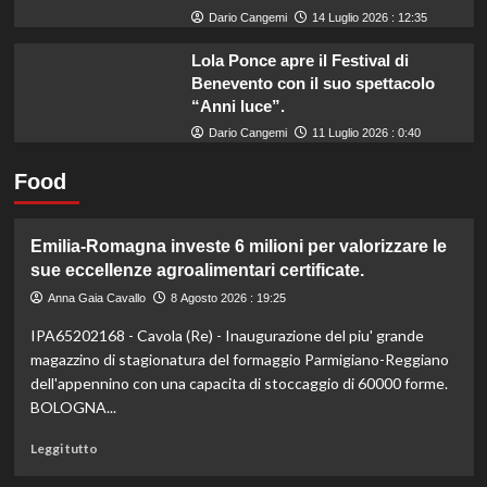
Dario Cangemi
14 Luglio 2026 : 12:35
Lola Ponce apre il Festival di
Benevento con il suo spettacolo
“Anni luce”.
Dario Cangemi
11 Luglio 2026 : 0:40
Food
Emilia-Romagna investe 6 milioni per valorizzare le
sue eccellenze agroalimentari certificate.
Anna Gaia Cavallo
8 Agosto 2026 : 19:25
IPA65202168 - Cavola (Re) - Inaugurazione del piu' grande
magazzino di stagionatura del formaggio Parmigiano-Reggiano
dell'appennino con una capacita di stoccaggio di 60000 forme.
BOLOGNA...
Leggi
Leggi tutto
di
più