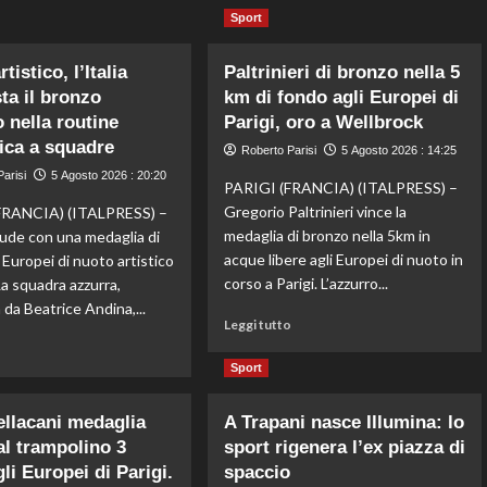
Sport
tistico, l’Italia
Paltrinieri di bronzo nella 5
ta il bronzo
km di fondo agli Europei di
 nella routine
Parigi, oro a Wellbrock
ica a squadre
Roberto Parisi
5 Agosto 2026 : 14:25
arisi
5 Agosto 2026 : 20:20
PARIGI (FRANCIA) (ITALPRESS) –
Gregorio Paltrinieri vince la
FRANCIA) (ITALPRESS) –
medaglia di bronzo nella 5km in
hiude con una medaglia di
acque libere agli Europei di nuoto in
 Europei di nuoto artistico
corso a Parigi. L’azzurro...
 La squadra azzurra,
da Beatrice Andina,...
Leggi
Leggi tutto
di
Leggi
o
più
di
Sport
su
più
Paltrinieri
su
Pellacani medaglia
A Trapani nasce Illumina: lo
di
Nuoto
al trampolino 3
sport rigenera l’ex piazza di
bronzo
artistico,
nella
li Europei di Parigi.
l’Italia
spaccio
5