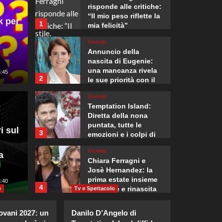
risponde alle critiche:
“Il mio peso riflette la
k per
1
mia felicità”
Gossip
Annuncio della
nascita di Eugenie:
una mancanza rivela
5:45
2
le sue priorità con il
terzo bambino.
rump il nostro più
Gossip
Mondo
Temptation Island:
, ma l’esistenza di
Drone 
Diretta della nona
puntata, tutte le
i sul
3
emozioni e i colpi di
 negoziabile, con o
all’ae
scena!
Gossip
a
do”
vicino
Chiara Ferragni e
Josè Hernandez: la
prima estate insieme
:05
5:40
Giuseppe Recca
4
tra amore e rinascita
o
Tv e Spettacolo
Gossip
vani 2027: un
Danilo D’Angelo di
Laila Hasanovic,