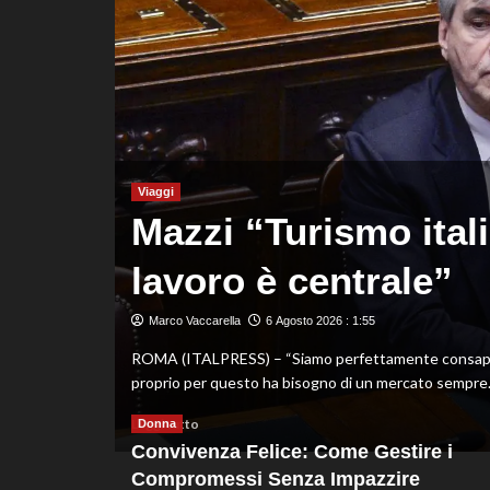
gli
Scudetti
Serie
A
Q8,
Under
ia:
20
e
Femminile
Viaggi
Mazzi “Turismo itali
lavoro è centrale”
hiama questa
Marco Vaccarella
6 Agosto 2026 : 1:55
ROMA (ITALPRESS) – “Siamo perfettamente consapevoli 
proprio per questo ha bisogno di un mercato sempre.
Leggi
Leggi tutto
Donna
di
Convivenza Felice: Come Gestire i
più
Compromessi Senza Impazzire
su