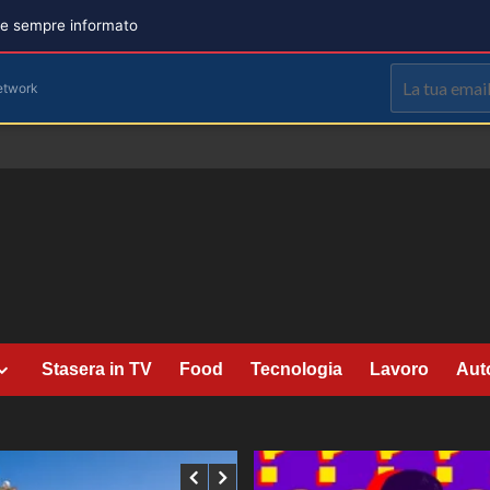
are sempre informato
etwork
Stasera in TV
Food
Tecnologia
Lavoro
Aut