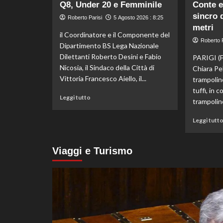
Musetti
Q8, Under 20 e Femminile
Conte e
al
sincro 
Roberto Parisi
5 Agosto 2026 : 8:25
Masters
metri
1000
il Coordinatore e il Componente del
di
Roberto P
Dipartimento BS Lega Nazionale
Montreal,
Dilettanti Roberto Desini e Fabio
PARIGI (
sconfitto
Nicosia, il Sindaco della Città di
Mejia
Chiara Pe
in
Vittoria Francesco Aiello, il...
trampolino
due
tuffi, in c
set
Leggi
Leggi tutto
trampolino
di
più
Leggi tutt
su
Beach
Soccer,
Viaggi e Turismo
sei
giorni
di
spettacolo
a
Scoglitti.
In
palio