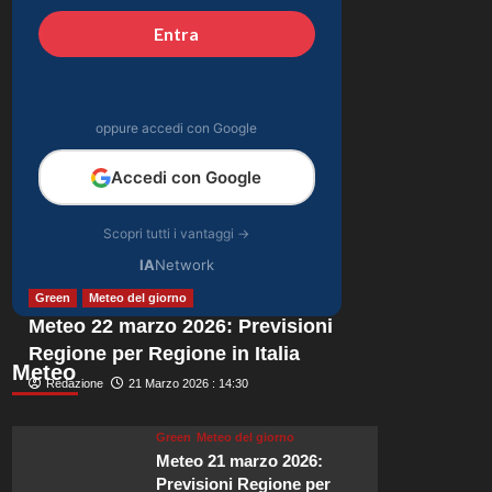
prima estate insieme
Entra
4
tra amore e rinascita
Gossip
Laila Hasanovic,
fidanzata di Sinner,
oppure accedi con Google
incanta la passerella
5
di Copenhagen con il
Accedi con Google
suo stile.
Scopri tutti i vantaggi →
IA
Network
Green
Meteo del giorno
Meteo 22 marzo 2026: Previsioni
Regione per Regione in Italia
Meteo
Redazione
21 Marzo 2026 : 14:30
Green
Meteo del giorno
Meteo 21 marzo 2026:
Previsioni Regione per