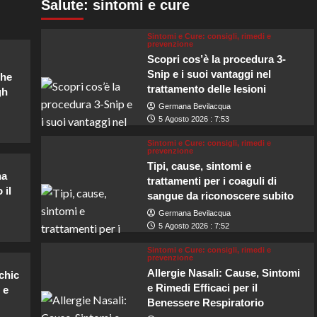
Salute: sintomi e cure
Sintomi e Cure: consigli, rimedi e
prevenzione
Scopri cos’è la procedura 3-
Snip e i suoi vantaggi nel
che
trattamento delle lesioni
gh
Germana Bevilacqua
5 Agosto 2026 : 7:53
Sintomi e Cure: consigli, rimedi e
prevenzione
Tipi, cause, sintomi e
na
trattamenti per i coaguli di
 il
sangue da riconoscere subito
Germana Bevilacqua
5 Agosto 2026 : 7:52
Sintomi e Cure: consigli, rimedi e
prevenzione
Allergie Nasali: Cause, Sintomi
chic
e Rimedi Efficaci per il
 e
Benessere Respiratorio