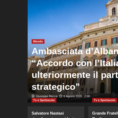
Mondo
Ambasciata d’Alba
“Accordo con l’Itali
i
ulteriormente il par
strategico”
Giuseppe Recca
6 Agosto 2026 : 2:00
Tv e Spettacolo
Tv e Spettacolo
Salvatore Nastasi
Grande Fratel