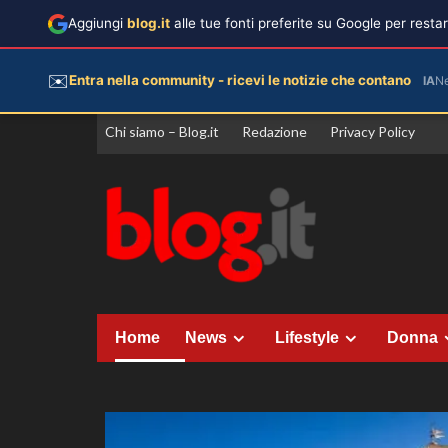
Aggiungi
blog.it
alle tue fonti preferite su Google per rest
✉️
Entra nella community - ricevi le notizie che contano
IA
N
Vai
Chi siamo – Blog.it
Redazione
Privacy Policy
al
contenuto
Home
News
Lifestyle
Donna