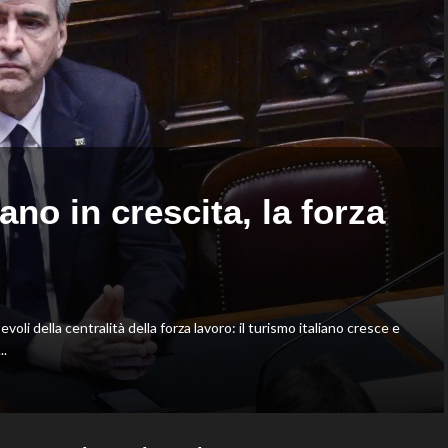
agli
Europei
di
Parigi.
Conte
e
Pelligra
argento
nel
sincro
ano in crescita, la forza
dalla
piattaforma
10
metri
della centralità della forza lavoro: il turismo italiano cresce e
..