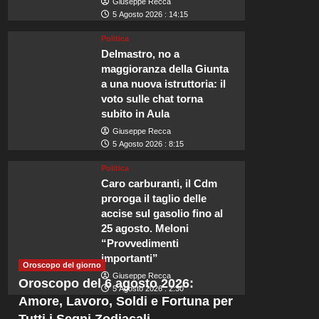
Giuseppe Recca
5 Agosto 2026 : 14:15
Politica
Delmastro, no a
Viaggi
maggioranza della Giunta
a una nuova istruttoria: il
I 10 paesi più silenziosi 
voto sulle chat torna
subito in Aula
fuga tranquilla.
Giuseppe Recca
5 Agosto 2026 : 8:15
Redazione
5 Agosto 2026 : 18:05
Politica
Crediamo fermamente che le esperienze di viaggio più memorabili nasc
Caro carburanti, il Cdm
destinazione. Riflessioni in angoli tranquilli, dove il frastuono della vita..
proroga il taglio delle
accise sul gasolio fino al
Leggi
Leggi tutto
25 agosto. Meloni
di
“Provvedimenti
più
su
importanti”
Oroscopo del giorno
I
Giuseppe Recca
Oroscopo del 6 agosto 2026:
10
5 Agosto 2026 : 2:30
paesi
Amore, Lavoro, Soldi e Fortuna per
più