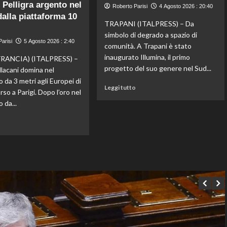
conquista
 Pelligra argento nel
Roberto Parisi
4 Agosto 2026 : 20:40
km
il
dalla piattaforma 10
di
bronzo
TRAPANI (ITALPRESS) – Da
fondo
europeo
simbolo di degrado a spazio di
agli
nella
arisi
5 Agosto 2026 : 2:40
comunità. A Trapani è stato
Europei
routine
inaugurato Illumina, il primo
di
FRANCIA) (ITALPRESS) –
acrobatica
Parigi,
progetto del suo genere nel Sud...
llacani domina nel
a
oro
squadre
 da 3 metri agli Europei di
Leggi
a
Leggi tutto
orso a Parigi. Dopo l’oro nel
di
Wellbrock
 da...
più
su
Leggi
o
A
di
Trapani
più
nasce
su
Illumina:
Tuffi,
lo
Pellacani
sport
medaglia
rigenera
d’oro
l’ex
dal
piazza
trampolino
di
3
spaccio
metri