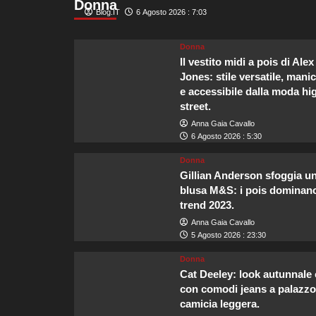
Donna
Mazzi
Blog.IT
6 Agosto 2026 : 7:03
“Turismo
italiano
Donna
in
Il vestito midi a pois di Alex
crescita,
la
Jones: stile versatile, mani
forza
e accessibile dalla moda hi
lavoro
street.
è
Anna Gaia Cavallo
centrale”
6 Agosto 2026 : 5:30
Donna
Gillian Anderson sfoggia u
blusa M&S: i pois dominano
trend 2023.
Anna Gaia Cavallo
5 Agosto 2026 : 23:30
Donna
Cat Deeley: look autunnale 
con comodi jeans a palazzo
camicia leggera.