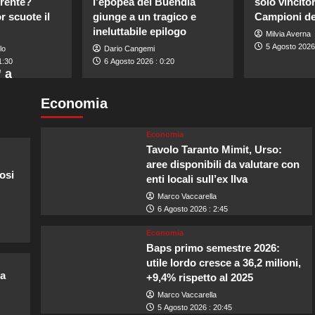
rente?
l’epopea dei Buendía
solo vincito
 scuote il
giunge a un tragico e
Campioni del
ineluttabile epilogo
Milvia Averna
5 Agosto 2026
lo
Dario Cangemi
1:30
6 Agosto 2026 : 0:20
 a
Economia
Economia
Tavolo Taranto Mimit, Urso:
aree disponibili da valutare con
osi
enti locali sull’ex Ilva
Marco Vaccarella
6 Agosto 2026 : 2:45
Economia
Baps primo semestre 2026:
utile lordo cresce a 36,2 milioni,
ta
+9,4% rispetto al 2025
Marco Vaccarella
5 Agosto 2026 : 20:45