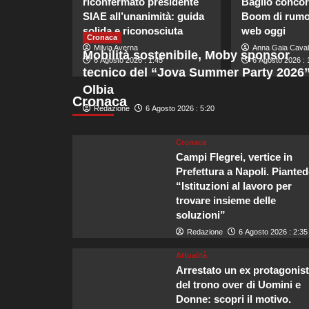
riconfermato presidente
Baglio concor
SIAE all’unanimità: guida
Boom di rumor
solida e riconosciuta
web oggi
Cronaca
Milvia Averna
Anna Gaia Caval
Mobilità sostenibile, Moby sponsor
6 Agosto 2026 : 1:45
6 Agosto 2026 : 
tecnico del “Jova Summer Party 2026”
Olbia
Cronaca
Redazione
6 Agosto 2026 : 5:20
Cronaca
Campi Flegrei, vertice in
Prefettura a Napoli. Pianted
“Istituzioni al lavoro per
trovare insieme delle
soluzioni”
Redazione
6 Agosto 2026 : 2:35
Attualità
Arrestato un ex protagonis
del trono over di Uomini e
Donne: scopri il motivo.