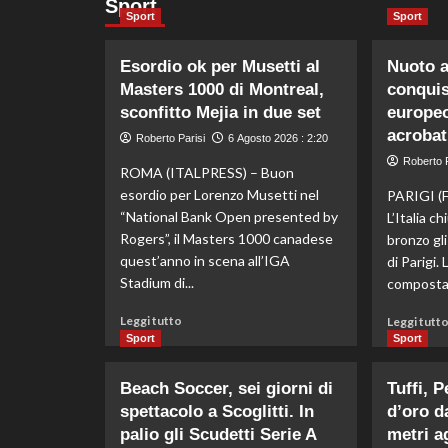
Sport
Sport
Sport
Esordio ok per Musetti al
Nuoto ar
Masters 1000 di Montreal,
conquis
sconfitto Mejia in due set
europeo
acrobat
Roberto Parisi
6 Agosto 2026 : 2:20
Roberto P
ROMA (ITALPRESS) – Buon
esordio per Lorenzo Musetti nel
PARIGI (
“National Bank Open presented by
L’Italia c
Rogers”, il Masters 1000 canadese
bronzo gli
quest’anno in scena all’IGA
di Parigi.
Stadium di...
composta 
Leggi
Leggi tutto
Leggi tutt
di
Sport
Sport
più
su
Beach Soccer, sei giorni di
Tuffi, 
Esordio
spettacolo a Scoglitti. In
d’oro d
ok
per
palio gli Scudetti Serie A
metri ag