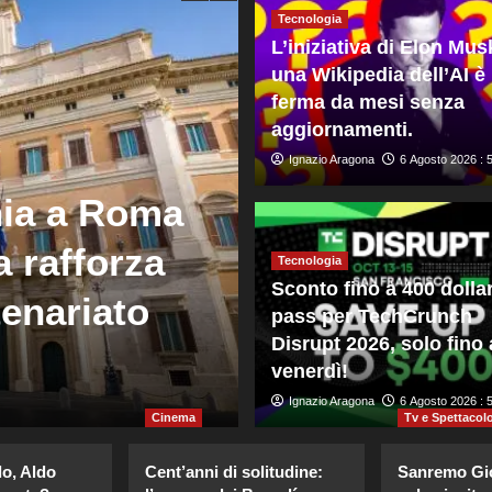
Tecnologia
L’iniziativa di Elon Mus
una Wikipedia dell’AI è
ferma da mesi senza
aggiornamenti.
Ignazio Aragona
6 Agosto 2026 : 
Mondo
nia a Roma
Netanyahu “T
a rafforza
grande amico
Tecnologia
Sconto fino a 400 dollar
tenariato
Israele non è
pass per TechCrunch
Disrupt 2026, solo fino 
senza accor
venerdì!
Giuseppe Recca
Ignazio Aragona
5 Agosto 2026 : 20
6 Agosto 2026 : 
Cinema
Tv e Spettacol
lo, Aldo
Cent’anni di solitudine:
Sanremo Gio