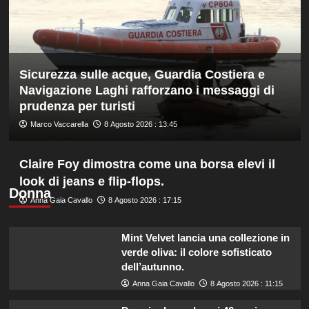
di
fondo,
oro
a
Gose.
Sicurezza sulle acque, Guardia Costiera e
Paltrinieri
quarto
Navigazione Laghi rafforzano i messaggi di
nella
prudenza per turisti
gara
Marco Vaccarella
8 Agosto 2026 : 13:45
maschile
Claire Foy dimostra come una borsa elevi il
look di jeans e flip-flops.
Donna
Anna Gaia Cavallo
8 Agosto 2026 : 17:15
Mint Velvet lancia una collezione in
verde oliva: il colore sofisticato
dell’autunno.
Anna Gaia Cavallo
8 Agosto 2026 : 11:15