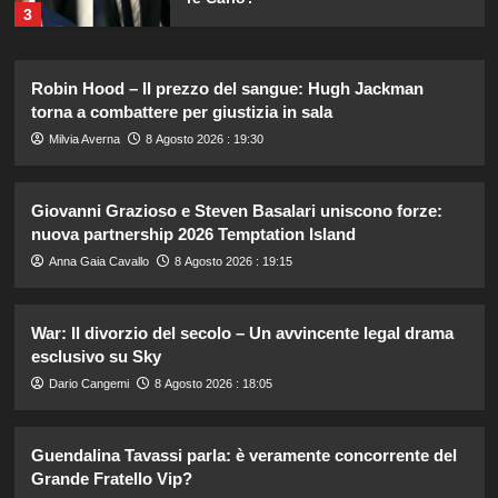
3
Cristina Marino e Luca Argentero:
Robin Hood – Il prezzo del sangue: Hugh Jackman
un nuovo bambino in arrivo? Indizi
torna a combattere per giustizia in sala
sulla terza gravidanza.
4
Milvia Averna
8 Agosto 2026 : 19:30
Giovanni Grazioso e Steven Basalari uniscono forze:
Britney Spears: il suo intenso sfogo
su madre e fallimenti emotivi
nuova partnership 2026 Temptation Island
5
Anna Gaia Cavallo
8 Agosto 2026 : 19:15
Rosanna Siino di Uomini e Donne:
War: Il divorzio del secolo – Un avvincente legal drama
sfogo contro gli haters dopo la foto
esclusivo su Sky
con Giovanni.
1
Dario Cangemi
8 Agosto 2026 : 18:05
Irina Shayk svela la sua estate tra
Guendalina Tavassi parla: è veramente concorrente del
natura e animali: bikini mozzafiato e
Grande Fratello Vip?
scatti incredibili.