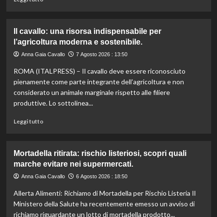
tagli
di
agli
più
aiuti
su
Il cavallo: una risorsa indispensabile per
umanitari”.
Controllo
l’agricoltura moderna e sostenibile.
qualità
olio
Anna Gaia Cavallo
7 Agosto 2026 : 13:50
e
ROMA (ITALPRESS) – Il cavallo deve essere riconosciuto
vino:
l’IRVO
pienamente come parte integrante dell’agricoltura e non
potenzia
considerato un animale marginale rispetto alle filiere
l’organico
produttive. Lo sottolinea...
per
certificazioni
Leggi
Leggi tutto
più
di
rigorose.
più
su
Mortadella ritirata: rischio listeriosi, scopri quali
Il
marche evitare nei supermercati.
cavallo:
una
Anna Gaia Cavallo
6 Agosto 2026 : 18:50
risorsa
Allerta Alimenti: Richiamo di Mortadella per Rischio Listeria Il
indispensabile
per
Ministero della Salute ha recentemente emesso un avviso di
l’agricoltura
richiamo riguardante un lotto di mortadella prodotto...