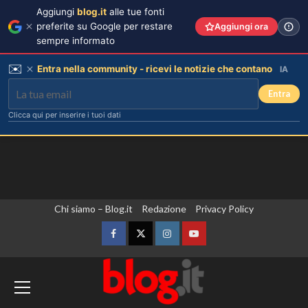
Aggiungi
blog.it
alle tue fonti
preferite su Google per restare
Aggiungi ora
sempre informato
✉️
Entra nella community - ricevi le notizie che contano
IA
Entra
Clicca qui per inserire i tuoi dati
Vai
Chi siamo – Blog.it
Redazione
Privacy Policy
Piano di Harry e Meghan per
invertire il Megxit: sarà approvato da
al
re Carlo?
contenuto
Facebook
Twitter
Instagram
YouTube
3
Yemen, le forze armate annunciano
Cristina Marino e Luca Argentero:
un nuovo bambino in arrivo? Indizi
un’operazione militare contro gli Houthi