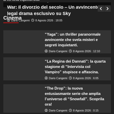
Germana Bevilacqua
8 Agosto 2026 : 18:50
War: Il divorzio del secolo – Un avvincente
legal drama esclusivo su Sky
Cinema
Dario Cangemi
8 Agosto 2026 : 18:05
“Yaga”: un thriller paranormale
avvincente che svela misteri e
segreti inquietanti.
Dario Cangemi
8 Agosto 2026 : 12:10
“La Regina dei Dannati”: la quarta
stagione di “Intervista col
Vampiro” stupisce e affascina.
Dario Cangemi
8 Agosto 2026 : 6:05
“The Drop”: la nuova
entusiasmante serie che amplia
l’universo di “Snowfall”. Scoprila
ora!
Dario Cangemi
8 Agosto 2026 : 0:15