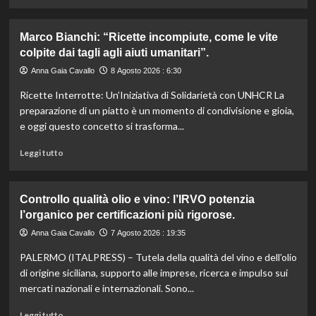
di
più
su
Marco Bianchi: “Ricette incompiute, come le vite
Emilia-
colpite dai tagli agli aiuti umanitari”.
Romagna
investe
Anna Gaia Cavallo
8 Agosto 2026 : 6:30
6
Ricette Interrotte: Un’Iniziativa di Solidarietà con UNHCR La
milioni
per
preparazione di un piatto è un momento di condivisione e gioia,
valorizzare
e oggi questo concetto si trasforma...
le
sue
Leggi
Leggi tutto
eccellenze
di
agroalimentari
più
certificate.
su
Controllo qualità olio e vino: l’IRVO potenzia
Marco
l’organico per certificazioni più rigorose.
Bianchi:
“Ricette
Anna Gaia Cavallo
7 Agosto 2026 : 19:35
incompiute,
PALERMO (ITALPRESS) – Tutela della qualità del vino e dell’olio
come
le
di origine siciliana, supporto alle imprese, ricerca e impulso sui
vite
mercati nazionali e internazionali. Sono...
colpite
dai
Leggi
Leggi tutto