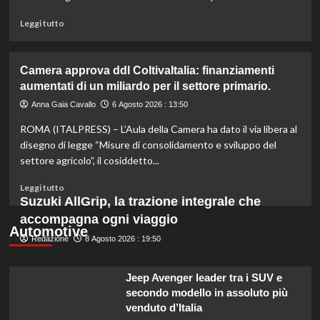
moderna
e
Leggi
Leggi tutto
sostenibile.
di
più
su
Camera approva ddl ColtivaItalia: finanziamenti
Mortadella
aumentati di un miliardo per il settore primario.
ritirata:
rischio
Anna Gaia Cavallo
6 Agosto 2026 : 13:50
listeriosi,
ROMA (ITALPRESS) – L’Aula della Camera ha dato il via libera al
scopri
quali
disegno di legge “Misure di consolidamento e sviluppo del
marche
settore agricolo”, il cosiddetto...
evitare
nei
Leggi
Leggi tutto
supermercati.
di
Suzuki AllGrip, la trazione integrale che
più
accompagna ogni viaggio
su
Automotive
Redazione
Camera
8 Agosto 2026 : 19:50
approva
ddl
Jeep Avenger leader tra i SUV e
ColtivaItalia:
secondo modello in assoluto più
finanziamenti
venduto d’Italia
aumentati