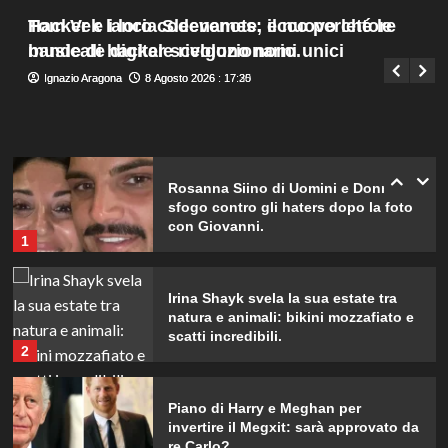
sulla terza gravidanza.
Menu
4
Tom Vek lancia Sleevenote, il nuovo lettore
Hacker e i loro codenames: ecco perché le
Giuseppe Recca
8 Agosto 2026 : 19:40
principale
musicale digitale rivoluzionario.
bande di hacker scelgono nomi unici
Ignazio Aragona
Ignazio Aragona
8 Agosto 2026 : 17:30
8 Agosto 2026 : 17:25
Britney Spears: il suo intenso sfogo
su madre e fallimenti emotivi
5
Rosanna Siino di Uomini e Donne:
sfogo contro gli haters dopo la foto
con Giovanni.
1
Irina Shayk svela la sua estate tra
natura e animali: bikini mozzafiato e
scatti incredibili.
2
Piano di Harry e Meghan per
invertire il Megxit: sarà approvato da
re Carlo?