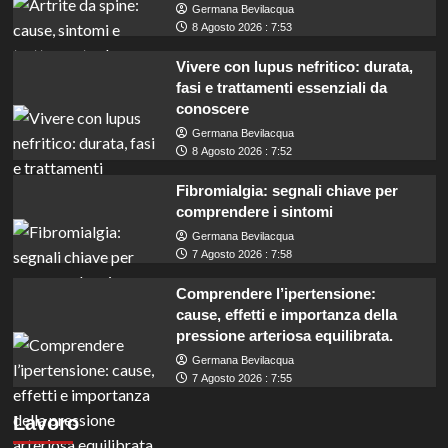
Germana Bevilacqua
8 Agosto 2026 : 7:53
Vivere con lupus nefritico: durata,
fasi e trattamenti essenziali da
conoscere
Germana Bevilacqua
8 Agosto 2026 : 7:52
Fibromialgia: segnali chiave per
comprendere i sintomi
Germana Bevilacqua
7 Agosto 2026 : 7:58
Comprendere l’ipertensione:
cause, effetti e importanza della
pressione arteriosa equilibrata.
Germana Bevilacqua
Milano assume 16 istruttori direttivi:
7 Agosto 2026 : 7:55
opportunità per laureati, anche triennali, nei
Lavoro
servizi tecnici.