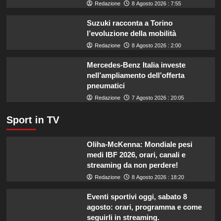
di
Redazione
8 Agosto 2026 : 7:55
un
miliardo
Suzuki racconta a Torino
per
l’evoluzione della mobilità
il
Redazione
8 Agosto 2026 : 2:00
settore
primario.
Mercedes-Benz Italia investe
nell’ampliamento dell’offerta
pneumatici
Redazione
7 Agosto 2026 : 20:05
Sport in TV
Oliha-McKenna: Mondiale pesi
medi IBF 2026, orari, canali e
streaming da non perdere!
Redazione
8 Agosto 2026 : 18:20
Eventi sportivi oggi, sabato 8
agosto: orari, programma e come
seguirli in streaming.