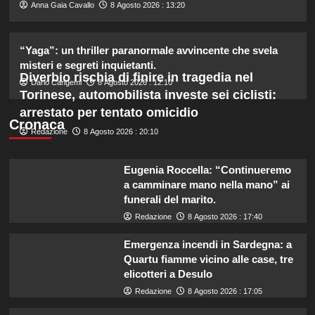
2
Anna Gaia Cavallo
8 Agosto 2026 : 13:20
Piano di Harry e Meghan per
“Yaga”: un thriller paranormale avvincente che svela
invertire il Megxit: sarà approvato da
misteri e segreti inquietanti.
re Carlo?
Diverbio rischia di finire in tragedia nel
3
Dario Cangemi
8 Agosto 2026 : 12:10
Torinese, automobilista investe sei ciclisti:
arrestato per tentato omicidio
Cristina Marino e Luca Argentero:
Cronaca
Redazione
8 Agosto 2026 : 20:10
un nuovo bambino in arrivo? Indizi
sulla terza gravidanza.
4
Eugenia Roccella: “Continueremo
a camminare mano nella mano” ai
funerali del marito.
Britney Spears: il suo intenso sfogo
su madre e fallimenti emotivi
Redazione
8 Agosto 2026 : 17:40
5
Emergenza incendi in Sardegna: a
Quartu fiamme vicino alle case, tre
elicotteri a Desulo
Redazione
8 Agosto 2026 : 17:05