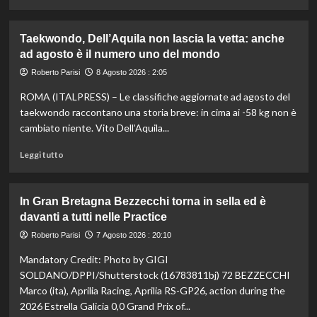
Europei
di
di
più
Parigi
su
Taekwondo, Dell’Aquila non lascia la vetta: anche
Impresa
ad agosto è il numero uno del mondo
di
Kelly
Roberto Parisi
8 Agosto 2026 : 2:05
Doualla:
ROMA (ITALPRESS) – Le classifiche aggiornate ad agosto del
a
16
taekwondo raccontano una storia breve: in cima ai -58 kg non è
anni
cambiato niente. Vito Dell’Aquila...
è
bronzo
Leggi
Leggi tutto
sui
di
100
più
ai
su
In Gran Bretagna Bezzecchi torna in sella ed è
Mondiali
Taekwondo,
davanti a tutti nelle Practice
U20
Dell’Aquila
non
Roberto Parisi
7 Agosto 2026 : 20:10
lascia
Mandatory Credit: Photo by GIGI
la
vetta:
SOLDANO/DPPI/Shutterstock (16783811bj) 72 BEZZECCHI
anche
Marco (ita), Aprilia Racing, Aprilia RS-GP26, action during the
ad
2026 Estrella Galicia 0,0 Grand Prix of...
agosto