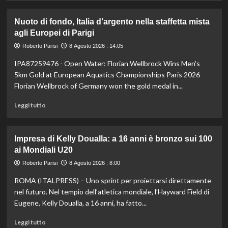
più
su
Nuoto di fondo, Italia d’argento nella staffetta mista
Il
agli Europei di Parigi
Milan
battuto
Roberto Parisi
8 Agosto 2026 : 14:05
in
IPA87259476 - Open Water: Florian Wellbrock Wins Men's
amichevole
3-
5km Gold at European Aquatics Championships Paris 2026
0
Florian Wellbrock of Germany won the gold medal in...
dal
Chelsea
Leggi
Leggi tutto
di
più
su
Impresa di Kelly Doualla: a 16 anni è bronzo sui 100
Nuoto
ai Mondiali U20
di
fondo,
Roberto Parisi
8 Agosto 2026 : 8:00
Italia
ROMA (ITALPRESS) – Uno sprint per proiettarsi direttamente
d’argento
nella
nel futuro. Nel tempio dell’atletica mondiale, l’Hayward Field di
staffetta
Eugene, Kelly Doualla, a 16 anni, ha fatto...
mista
agli
Leggi
Leggi tutto