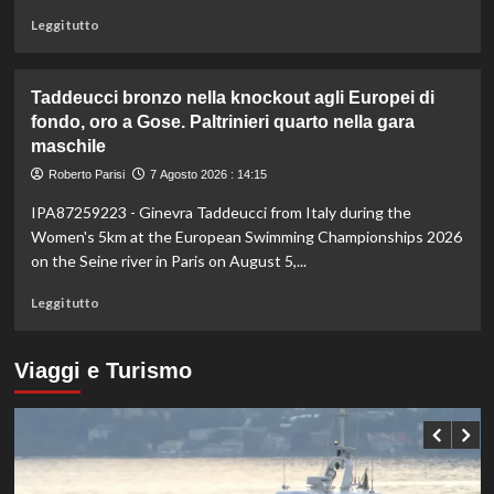
è
Leggi
Leggi tutto
il
di
numero
più
uno
su
Taddeucci bronzo nella knockout agli Europei di
del
In
fondo, oro a Gose. Paltrinieri quarto nella gara
mondo
Gran
maschile
Bretagna
Bezzecchi
Roberto Parisi
7 Agosto 2026 : 14:15
torna
in
IPA87259223 - Ginevra Taddeucci from Italy during the
sella
Women's 5km at the European Swimming Championships 2026
ed
on the Seine river in Paris on August 5,...
è
davanti
Leggi
Leggi tutto
a
di
tutti
più
nelle
su
Viaggi e Turismo
Practice
Taddeucci
bronzo
nella
knockout
agli
Europei