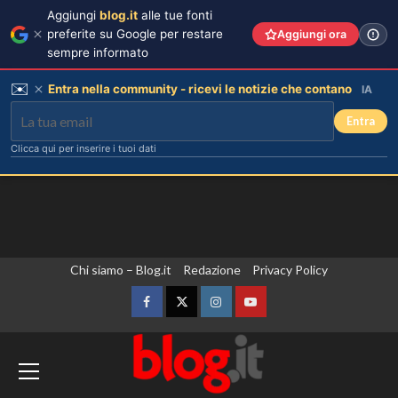
Aggiungi
blog.it
alle tue fonti
preferite su Google per restare
Aggiungi ora
sempre informato
✉️
Entra nella community - ricevi le notizie che contano
IA
Entra
Clicca qui per inserire i tuoi dati
Vai
Chi siamo – Blog.it
Redazione
Privacy Policy
Elisabetta Gregoraci incontra la
sorella in Costa Smeralda: momenti
al
da ricordare insieme.
contenuto
Facebook
Twitter
Instagram
YouTube
3
Zelensky in Serbia, prima visita
Il midi dress azzurro di Harriet
Phillips: l’eleganza estiva che non
dall’inizio della guerra