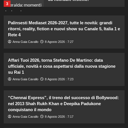
3
Il midi dress azzurro di Harriet
Palinsesti Mediaset 2026-2027, tutte le novità: grandi
Phillips: l’eleganza estiva che non
ritorni, reality, fiction e nuovi show su Canale 5, Italia 1 e
dimenticherò mai.
Rete 4
4
Anna Gaia Cavallo
8 Agosto 2026 : 7:27
Danilo D’Angelo: “Dopo Francesca,
faccio fatica a ritrovare me stesso”
Affari Tuoi 2026, torna Stefano De Martino: data
ufficiale, novità e cosa aspettarsi dalla nuova stagione
5
su Rai 1
Anna Gaia Cavallo
8 Agosto 2026 : 7:23
Carolina Marconi in vacanza:
“Pressione alta, nausea e mal di
testa, ho temuto il peggio.”
“Chennai Express”, il treno del successo di Bollywood:
1
nel 2013 Shah Rukh Khan e Deepika Padukone
conquistano il mondo
Debora Bragetti in vacanza da sola:
Anna Gaia Cavallo
8 Agosto 2026 : 7:17
finita la relazione con Alessio Pilli
Stella?