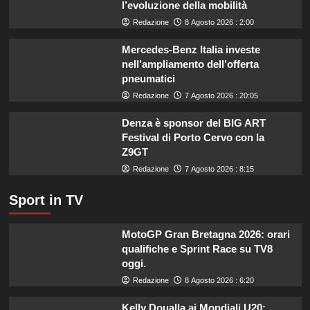
l’evoluzione della mobilità
il
menù
Redazione
8 Agosto 2026 : 2:00
ideale
contro
Mercedes-Benz Italia investe
il
nell’ampliamento dell’offerta
caldo
pneumatici
secondo
Redazione
7 Agosto 2026 : 20:05
gli
esperti.
Denza è sponsor del BIG ART
Festival di Porto Cervo con la
Z9GT
Redazione
7 Agosto 2026 : 8:15
Sport in TV
MotoGP Gran Bretagna 2026: orari
qualifiche e Sprint Race su TV8
oggi.
Redazione
8 Agosto 2026 : 6:20
Kelly Doualla ai Mondiali U20: