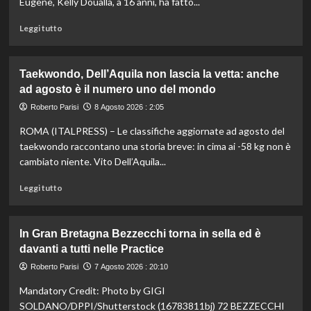
Eugene, Kelly Doualla, a 16 anni, ha fatto...
Leggi
Leggi tutto
di
più
su
Taekwondo, Dell’Aquila non lascia la vetta: anche
Impresa
ad agosto è il numero uno del mondo
di
Kelly
Roberto Parisi
8 Agosto 2026 : 2:05
Doualla:
ROMA (ITALPRESS) – Le classifiche aggiornate ad agosto del
a
16
taekwondo raccontano una storia breve: in cima ai -58 kg non è
anni
cambiato niente. Vito Dell’Aquila...
è
bronzo
Leggi
Leggi tutto
sui
di
100
più
ai
su
In Gran Bretagna Bezzecchi torna in sella ed è
Mondiali
Taekwondo,
davanti a tutti nelle Practice
U20
Dell’Aquila
non
Roberto Parisi
7 Agosto 2026 : 20:10
lascia
Mandatory Credit: Photo by GIGI
la
vetta:
SOLDANO/DPPI/Shutterstock (16783811bj) 72 BEZZECCHI