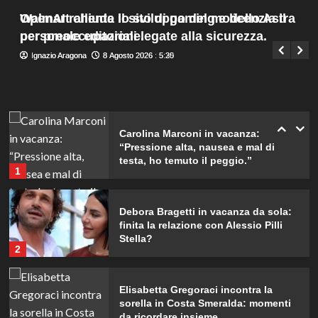
dimenticherò mai.
Menu
4
Walmart chiude il sito di gaming e licenzia il
OpenAI rallenta lo sviluppo del modello Astra
Giuseppe Recca
8 Agosto 2026 : 7:45
principale
personale editoriale.
per preoccupazioni legate alla sicurezza.
Ignazio Aragona
Ignazio Aragona
8 Agosto 2026 : 5:30
8 Agosto 2026 : 5:25
Danilo D’Angelo: “Dopo Francesca,
faccio fatica a ritrovare me stesso”
5
Carolina Marconi in vacanza:
“Pressione alta, nausea e mal di
testa, ho temuto il peggio.”
1
Debora Bragetti in vacanza da sola:
finita la relazione con Alessio Pilli
Stella?
2
Elisabetta Gregoraci incontra la
sorella in Costa Smeralda: momenti
da ricordare insieme.