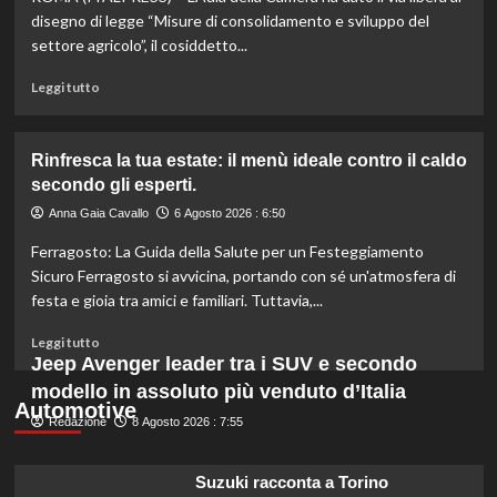
quali
disegno di legge “Misure di consolidamento e sviluppo del
marche
settore agricolo”, il cosiddetto...
evitare
nei
Leggi
Leggi tutto
supermercati.
di
più
su
Rinfresca la tua estate: il menù ideale contro il caldo
Camera
secondo gli esperti.
approva
ddl
Anna Gaia Cavallo
6 Agosto 2026 : 6:50
ColtivaItalia:
Ferragosto: La Guida della Salute per un Festeggiamento
finanziamenti
aumentati
Sicuro Ferragosto si avvicina, portando con sé un'atmosfera di
di
festa e gioia tra amici e familiari. Tuttavia,...
un
miliardo
Leggi
Leggi tutto
per
di
Jeep Avenger leader tra i SUV e secondo
il
più
modello in assoluto più venduto d’Italia
settore
su
Automotive
primario.
Redazione
Rinfresca
8 Agosto 2026 : 7:55
la
tua
Suzuki racconta a Torino
estate: