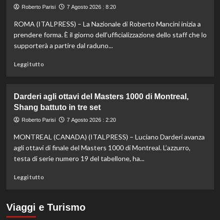
knockout
Roberto Parisi
7 Agosto 2026 : 8:20
agli
Europei
ROMA (ITALPRESS) – La Nazionale di Roberto Mancini inizia a
di
prendere forma. È il giorno dell’ufficializzazione dello staff che lo
fondo,
supporterà a partire dal raduno...
oro
a
Leggi
Leggi tutto
Gose.
di
Paltrinieri
più
quarto
su
Darderi agli ottavi del Masters 1000 di Montreal,
nella
Nazionale,
Shang battuto in tre set
gara
ecco
maschile
lo
Roberto Parisi
7 Agosto 2026 : 2:20
staff
MONTREAL (CANADA) (ITALPRESS) – Luciano Darderi avanza
di
Mancini:
agli ottavi di finale del Masters 1000 di Montreal. L’azzurro,
Bollini
testa di serie numero 19 del tabellone, ha...
vice,
Oriali
Leggi
Leggi tutto
torna
di
team
più
manager,
su
Viaggi e Turismo
Bonucci
Darderi