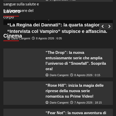
amministrativi con licenza media disponibile
Lavoro
subito!
Germana Bevilacqua
8 Agosto 2026 : 6:50
“La Regina dei Dannati”: la quarta stagione di
“Intervista col Vampiro” stupisce e affascina.
Cinema
Dario Cangemi
8 Agosto 2026 : 6:05
“The Drop”: la nuova
entusiasmante serie che amplia
l’universo di “Snowfall”. Scoprila
ora!
Dario Cangemi
8 Agosto 2026 : 0:15
“Rose Hill”: inizia la magia delle
riprese della nuova serie
romantica su Prime Video!
Dario Cangemi
7 Agosto 2026 : 18:15
“Fear Not”: la nuova avventura di