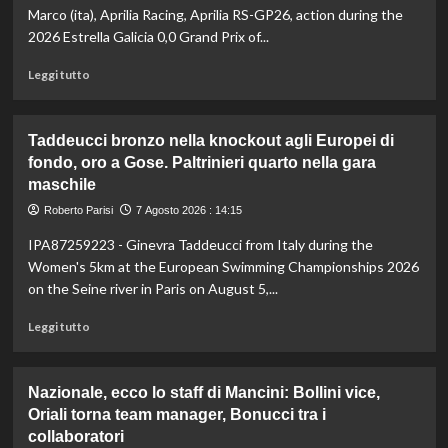
anche
Marco (ita), Aprilia Racing, Aprilia RS-GP26, action during the
ad
2026 Estrella Galicia 0,0 Grand Prix of...
agosto
è
Leggi
Leggi tutto
il
di
numero
più
uno
su
Taddeucci bronzo nella knockout agli Europei di
del
In
fondo, oro a Gose. Paltrinieri quarto nella gara
mondo
Gran
maschile
Bretagna
Bezzecchi
Roberto Parisi
7 Agosto 2026 : 14:15
torna
in
IPA87259223 - Ginevra Taddeucci from Italy during the
sella
Women's 5km at the European Swimming Championships 2026
ed
on the Seine river in Paris on August 5,...
è
davanti
Leggi
Leggi tutto
a
di
tutti
più
nelle
su
Nazionale, ecco lo staff di Mancini: Bollini vice,
Practice
Taddeucci
Oriali torna team manager, Bonucci tra i
bronzo
collaboratori
nella