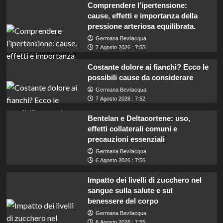
Comprendere l’ipertensione:
cause, effetti e importanza della
pressione arteriosa equilibrata.
Germana Bevilacqua
7 Agosto 2026 : 7:55
Costante dolore ai fianchi? Ecco le
possibili cause da considerare
Germana Bevilacqua
7 Agosto 2026 : 7:52
Bentelan e Deltacortene: uso,
effetti collaterali comuni e
precauzioni essenziali
Germana Bevilacqua
6 Agosto 2026 : 7:56
Impatto dei livelli di zucchero nel
sangue sulla salute e sul
benessere del corpo
Germana Bevilacqua
Marche: opportunità di lavoro per coadiutori
6 Agosto 2026 : 7:55