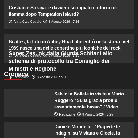
2
Cristian e Soraya: è davvero scoppiato il ritorno di
fiamma dopo Temptation Island?
Elisabetta Gregoraci incontra la
Anna Gaia Cavallo
8 Agosto 2026 : 7:16
sorella in Costa Smeralda: momenti
da ricordare insieme.
3
Beatles, la foto di Abbey Road che entrò nella storia: nel
1969 nasce una delle copertine più iconiche del rock
Super Zes, ok dalla Giunta Schifani allo
Il midi dress azzurro di Harriet
Anna Gaia Cavallo
8 Agosto 2026 : 7:13
Phillips: l’eleganza estiva che non
schema di protocollo tra Consiglio dei
dimenticherò mai.
Ministri e Regione
4
Cronaca
Redazione
8 Agosto 2026 : 5:05
Danilo D’Angelo: “Dopo Francesca,
Salvini a Bollate in visita a Mario
faccio fatica a ritrovare me stesso”
Roggero “Sulla grazia profilo
5
assolutamente basso” / Video
Redazione
8 Agosto 2026 : 2:25
Daniele Mondello: “Riaperte le
indagini su Viviana e Gioele, la