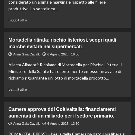
potenzia
considerato un animale marginale rispetto alle filiere
l’organico
produttive. Lo sottolinea...
per
certificazioni
Leggi
Leggi tutto
più
di
rigorose.
più
su
Mortadella ritirata: rischio listeriosi, scopri quali
Il
marche evitare nei supermercati.
cavallo:
una
Anna Gaia Cavallo
6 Agosto 2026 : 18:50
risorsa
Allerta Alimenti: Richiamo di Mortadella per Rischio Listeria Il
indispensabile
per
Ministero della Salute ha recentemente emesso un avviso di
l’agricoltura
richiamo riguardante un lotto di mortadella prodotto...
moderna
e
Leggi
Leggi tutto
sostenibile.
di
più
su
Camera approva ddl ColtivaItalia: finanziamenti
Mortadella
aumentati di un miliardo per il settore primario.
ritirata:
rischio
Anna Gaia Cavallo
6 Agosto 2026 : 13:50
listeriosi,
ROMA (ITALPRESS) – L’Aula della Camera ha dato il via libera al
scopri