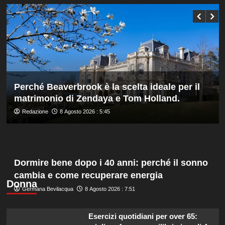
tra
agli
i
ottavi
collaboratori
del
Masters
1000
di
Montreal,
Shang
battuto
Perché Beaverbrook è la scelta ideale per il
in
matrimonio di Zendaya e Tom Holland.
tre
set
Redazione
8 Agosto 2026 : 5:45
Dormire bene dopo i 40 anni: perché il sonno
cambia e come recuperare energia
Donna
Germana Bevilacqua
8 Agosto 2026 : 7:51
Esercizi quotidiani per over 65: