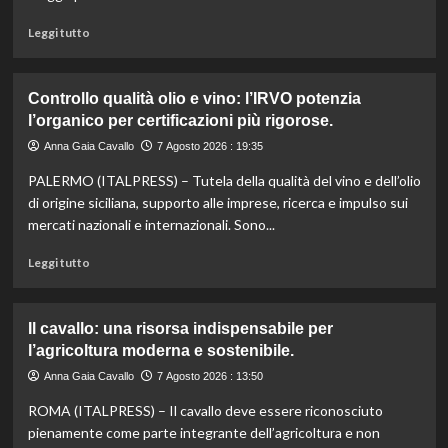
Leggi
Leggi tutto
di
più
su
Controllo qualità olio e vino: l’IRVO potenzia
Marco
l’organico per certificazioni più rigorose.
Bianchi:
“Ricette
Anna Gaia Cavallo
7 Agosto 2026 : 19:35
incompiute,
PALERMO (ITALPRESS) – Tutela della qualità del vino e dell’olio
come
le
di origine siciliana, supporto alle imprese, ricerca e impulso sui
vite
mercati nazionali e internazionali. Sono...
colpite
dai
Leggi
Leggi tutto
tagli
di
agli
più
aiuti
su
Il cavallo: una risorsa indispensabile per
umanitari”.
Controllo
l’agricoltura moderna e sostenibile.
qualità
olio
Anna Gaia Cavallo
7 Agosto 2026 : 13:50
e
ROMA (ITALPRESS) – Il cavallo deve essere riconosciuto
vino:
l’IRVO
pienamente come parte integrante dell’agricoltura e non