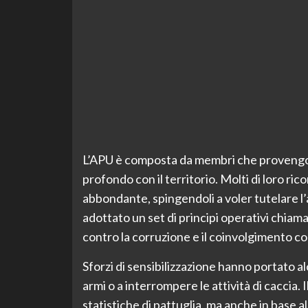
L’APU è composta da membri che provengon
profondo con il territorio. Molti di loro ric
abbondante, spingendoli a voler tutelare 
adottato un set di principi operativi chiam
contro la corruzione e il coinvolgimento con 
Sforzi di sensibilizzazione hanno portato a
armi o a interrompere le attività di caccia.
statistiche di pattuglia, ma anche in base al