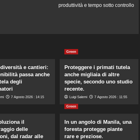
produttività e tempo sotto controllo
Green
diversità e cantieri:
Proteggere i primati tutela
enibilità passa anche
anche migliaia di altre
tela degli
specie, secondo uno studio
natori
recente.
emi
7 Agosto 2026 : 14:15
Luigi Salemi
7 Agosto 2026 : 11:55
Green
oluziona il
In un angolo di Manila, una
aggio delle
foresta protegge piante
oni, dal radar alle
rare e preziose.