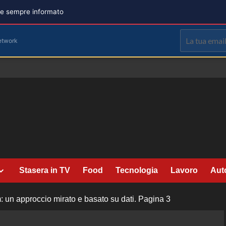
are sempre informato
etwork
Stasera in TV
Food
Tecnologia
Lavoro
Aut
m: un approccio mirato e basato su dati.
Pagina 3