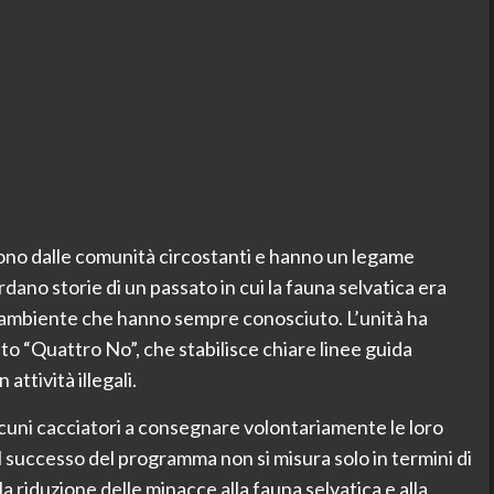
o dalle comunità circostanti e hanno un legame
ordano storie di un passato in cui la fauna selvatica era
l’ambiente che hanno sempre conosciuto. L’unità ha
ato “Quattro No”, che stabilisce chiare linee guida
attività illegali.
lcuni cacciatori a consegnare volontariamente le loro
 Il successo del programma non si misura solo in termini di
la riduzione delle minacce alla fauna selvatica e alla