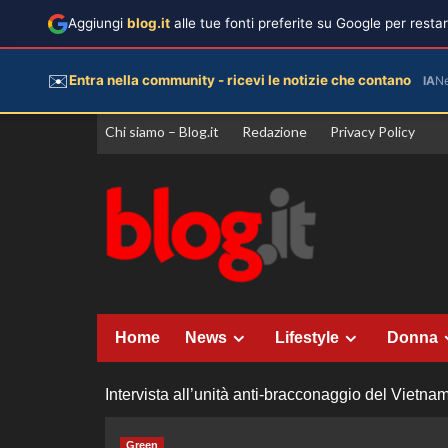
Aggiungi
blog.it
alle tue fonti preferite su Google per rest
✉️
Entra nella community - ricevi le notizie che contano
IA
N
Vai
Chi siamo – Blog.it
Redazione
Privacy Policy
al
contenuto
Home
News
Lifestyle
Donna
Intervista all’unità anti-bracconaggio del Vietna
Green