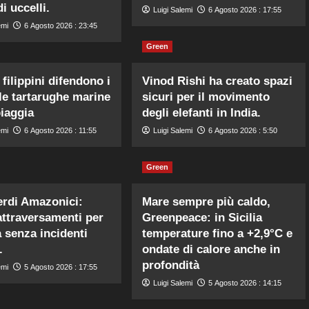
i uccelli.
Luigi Salemi
6 Agosto 2026 : 17:55
emi
6 Agosto 2026 : 23:45
Green
 filippini difendono i
Vinod Rishi ha creato spazi
lle tartarughe marine
sicuri per il movimento
piaggia
degli elefanti in India.
emi
6 Agosto 2026 : 11:55
Luigi Salemi
6 Agosto 2026 : 5:50
Green
erdi Amazonici:
Mare sempre più caldo,
attraversamenti per
Greenpeace: in Sicilia
a senza incidenti
temperature fino a +2,9°C e
.
ondate di calore anche in
profondità
emi
5 Agosto 2026 : 17:55
Luigi Salemi
5 Agosto 2026 : 14:15