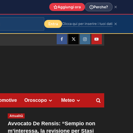
Aggiungi ora
Perche?
Entra
Clicca qui per inserire i tuoi dati
Facebook
Twitter
Instagram
YouTube
omotive
Oroscopo
Meteo
Attualità
Avvocato De Rensis: “Sempio non
m’interessa, la revisione per Stasi