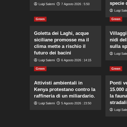
specie d
Luigi Salemi
7 Agosto 2026 : 5:50
Luigi Sal
Green
Green
Goletta dei Laghi, acque
Villaggi
siciliane promosse ma il
nidi de
clima mette a rischio il
sulla s
futuro dei bacini
Luigi Sal
Luigi Salemi
6 Agosto 2026 : 14:15
Green
Green
Attivisti ambientali in
Ponti v
Kenya protestano contro la
15.000 
raffineria di un miliardario.
la faun
stradali
Luigi Salemi
5 Agosto 2026 : 23:50
Luigi Sal