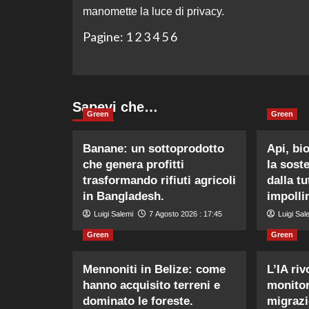
articolo
manomette la luce di privacy.
Pagine:
1
2
3
4
5
6
Sapevi che…
Green
Green
Banane: un sottoprodotto
Api, bio
che genera profitti
la sost
trasformando rifiuti agricoli
dalla tu
in Bangladesh.
impolli
Luigi Salemi
7 Agosto 2026 : 17:45
Luigi Sal
Green
Green
Mennoniti in Belize: come
L’IA riv
hanno acquisito terreni e
monitor
dominato le foreste.
migrazi