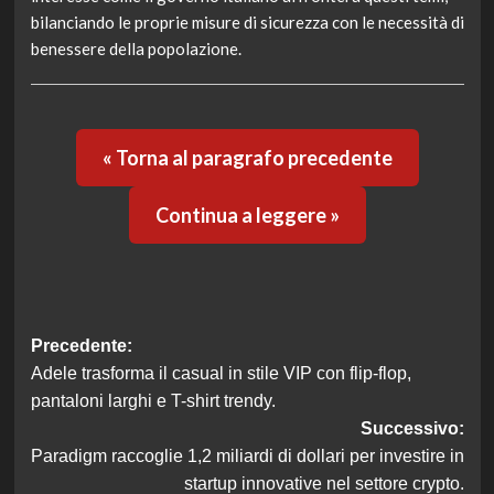
bilanciando le proprie misure di sicurezza con le necessità di
benessere della popolazione.
« Torna al paragrafo precedente
Continua a leggere »
Navigazione
Precedente:
Adele trasforma il casual in stile VIP con flip-flop,
articolo
pantaloni larghi e T-shirt trendy.
Successivo:
Paradigm raccoglie 1,2 miliardi di dollari per investire in
startup innovative nel settore crypto.