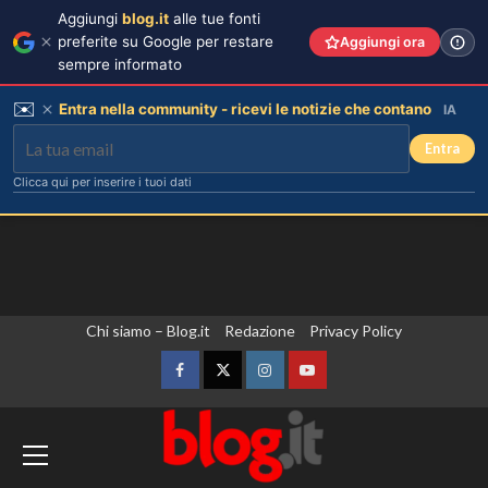
Aggiungi
blog.it
alle tue fonti
preferite su Google per restare
Aggiungi ora
sempre informato
✉️
Entra nella community - ricevi le notizie che contano
IA
Entra
Clicca qui per inserire i tuoi dati
Vai
Chi siamo – Blog.it
Redazione
Privacy Policy
al
contenuto
Facebook
Twitter
Instagram
YouTube