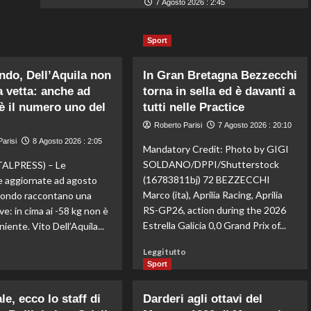
7 Agosto 2026 : 2:45
Sport
do, Dell’Aquila non
In Gran Bretagna Bezzecchi
a vetta: anche ad
torna in sella ed è davanti a
è il numero uno del
tutti nelle Practice
Roberto Parisi
7 Agosto 2026 : 20:10
arisi
8 Agosto 2026 : 2:05
Mandatory Credit: Photo by GIGI
SOLDANO/DPPI/Shutterstock
ALPRESS) – Le
(16783811bj) 72 BEZZECCHI
he aggiornate ad agosto
Marco (ita), Aprilia Racing, Aprilia
wondo raccontano una
RS-GP26, action during the 2026
ve: in cima ai -58 kg non è
Estrella Galicia 0,0 Grand Prix of...
iente. Vito Dell’Aquila...
Leggi
Leggi
Leggi tutto
o
di
di
Sport
più
più
su
su
e, ecco lo staff di
Darderi agli ottavi del
In
Taekwondo,