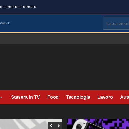
are sempre informato
etwork
Stasera in TV
Food
Tecnologia
Lavoro
Aut