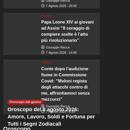
Giuseppe Recca
7 Agosto 2026 : 20:00
Politica
Papa Leone XIV ai giovani
ad Assisi “Il coraggio di
Viaggi
compiere scelte è l’atto
Lo spettacolare sciame di
più rivoluzionario”
Giuseppe Recca
illuminerà i cieli britannic
7 Agosto 2026 : 14:05
Politica
Redazione
7 Agosto 2026 : 23:50
Conte dopo l’audizione
fiume in Commissione
Il 2026 rappresenta un anno straordinario per gli eventi astronomici. Si 
Covid: “Meloni regista
ha inviato un audace...
degli attacchi contro di
me, affrontiamoci senza
Leggi
Leggi tutto
mezzucci”
di
Oroscopo del giorno
più
Giuseppe Recca
Oroscopo del 8 agosto 2026:
su
7 Agosto 2026 : 8:10
Lo
Amore, Lavoro, Soldi e Fortuna per
spettacolare
Tutti i Segni Zodiacali
sciame
Oroscopo