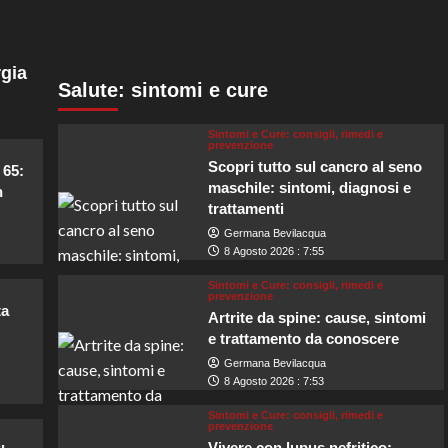
gia
Salute: sintomi e cure
Sintomi e Cure: consigli, rimedi e
prevenzione
Scopri tutto sul cancro al seno
 65:
maschile: sintomi, diagnosi e
n
trattamenti
Germana Bevilacqua
8 Agosto 2026 : 7:55
Sintomi e Cure: consigli, rimedi e
prevenzione
ta
Artrite da spine: cause, sintomi
e trattamento da conoscere
Germana Bevilacqua
8 Agosto 2026 : 7:53
Sintomi e Cure: consigli, rimedi e
prevenzione
Vivere con lupus nefritico: