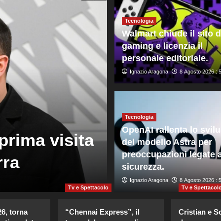
Tecnologia
Walmart chiude il sito d
gaming e licenzia il
personale editoriale.
Ignazio Aragona
8 Agosto 2026 : 
Mondo
Madrid annunc
Tecnologia
OpenAI rallenta lo svil
prima visita
frontiere per 
del modello Astra per
preoccupazioni legate a
rra
provenienti da
sicurezza.
Giuseppe Recca
Ignazio Aragona
8 Agosto 2026 : 1:5
8 Agosto 2026 : 
Tv e Spettacolo
Tv e Spettacol
26, torna
“Chennai Express”, il
Cristian e S