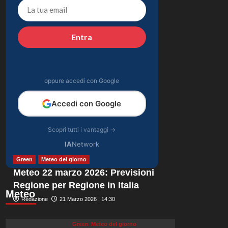
l’eleganza estiva che
4
non dimenticherò
mai.
Gossip
Entra
Danilo D’Angelo:
“Dopo Francesca,
faccio fatica a
5
ritrovare me stesso”
oppure accedi con Google
Accedi con Google
Scopri tutti i vantaggi →
IA
Network
Green
Meteo del giorno
Meteo 22 marzo 2026: Previsioni
Regione per Regione in Italia
Meteo
Redazione
21 Marzo 2026 : 14:30
Green
Meteo del giorno