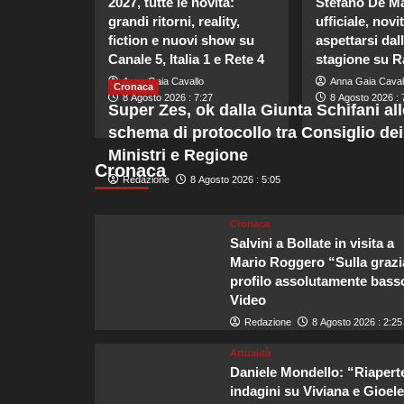
2027, tutte le novità:
Stefano De Ma
grandi ritorni, reality,
ufficiale, novi
fiction e nuovi show su
aspettarsi dal
Canale 5, Italia 1 e Rete 4
stagione su R
Anna Gaia Cavallo
Anna Gaia Caval
Cronaca
8 Agosto 2026 : 7:27
8 Agosto 2026 : 
Super Zes, ok dalla Giunta Schifani al
schema di protocollo tra Consiglio dei
Ministri e Regione
Cronaca
Redazione
8 Agosto 2026 : 5:05
Cronaca
Salvini a Bollate in visita a
Mario Roggero “Sulla grazi
profilo assolutamente basso
Video
Redazione
8 Agosto 2026 : 2:25
Attualità
Daniele Mondello: “Riaperte
indagini su Viviana e Gioele,