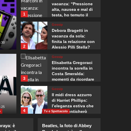
vacanza: “Pressione
alta, nausea e mal di
1
testa, ho temuto il
i
peggio.”
Gossip
Debora Bragetti in
vacanza da sola:
finita la relazione con
5:30
2
Alessio Pilli Stella?
Gossip
Mondo
Elisabetta Gregoraci
ia controlli alle
L’Amba
incontra la sorella in
Costa Smeralda:
uppo
3
momenti da ricordare
i viaggiatori
apre l
insieme.
Gossip
lla
ll’Italia
ottant
Il midi dress azzurro
di Harriet Phillips:
l’eleganza estiva che
0
5:25
Giuseppe Recca
4
non dimenticherò
o
Tv e Spettacolo
mai.
Gossip
oraya: è
Beatles, la foto di Abbey
Danilo D’Angelo: