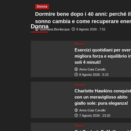
la
Donna
scelta
Dormire bene dopo i 40 anni: perché il
ideale
per
sonno cambia e come recuperare ener
il
Donna
Germana Bevilacqua
8 Agosto 2026 : 7:51
matrimonio
di
Zendaya
Donna
e
Esercizi quotidiani per over
Tom
migliora forza e equilibrio i
Holland.
soli 4 minuti!
Anna Gaia Cavallo
8 Agosto 2026 : 5:15
Donna
Charlotte Hawkins conquis
con un meraviglioso abito
giallo sole: pura eleganza!
Anna Gaia Cavallo
7 Agosto 2026 : 23:20
Donna