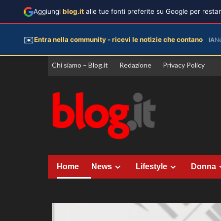
Aggiungi
blog.it
alle tue fonti preferite su Google per rest
✉️
Entra nella community - ricevi le notizie che contano
IA
N
Vai
Chi siamo – Blog.it
Redazione
Privacy Policy
al
contenuto
Home
News
Lifestyle
Donna