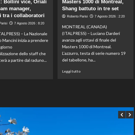
 Bollini vice, Oriali
Masters 1000 di Montreal,
Gran
Dell’Aquila
Bretagna
eam manager,
non
Shang battuto in tre set
Bezzecchi
lascia
 tra i collaboratori
Roberto Parisi
7 Agosto 2026 : 2:20
torna
la
arisi
7 Agosto 2026 : 8:20
in
vetta:
MONTREAL (CANADA)
sella
anche
(ITALPRESS) – Luciano Darderi
ALPRESS) – La Nazionale
ed
ad
avanza agli ottavi di finale del
o Mancini inizia a prendere
è
agosto
Masters 1000 di Montreal.
l giorno
davanti
è
L’azzurro, testa di serie numero 19
ializzazione dello staff che
a
il
tutti
numero
del tabellone, ha...
erà a partire dal raduno...
nelle
uno
Leggi
Leggi
Practice
del
Leggi tutto
o
di
di
mondo
più
più
su
su
Darderi
Nazionale,
agli
ecco
ottavi
lo
del
staff
Masters
di
1000
Mancini:
di
Bollini
Montreal,
vice,