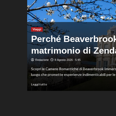
fondo,
oro
a
Gose.
Paltrinieri
quarto
Viaggi
nella
Perché Beaverbrook è
gara
maschile
Italia
matrimonio di Zend
ei
Redazione
8 Agosto 2026 : 5:45
Scopri le Camere Romantiche di Beaverbrook Immerso 
luogo che promette esperienze indimenticabili per le c
Leggi
Leggi tutto
di
ispetto del
più
su
Perché
Beaverbrook
è