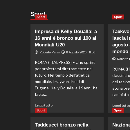
Sport
Sport
Sport
Impresa di Kelly Doualla: a
Taekwon
16 anni è bronzo sui 100 ai
lascia l
Mondiali U20
agosto 
mondo
Roberto Parisi
8 Agosto 2026 : 8:00
Roberto P
ROMA (ITALPRESS) – Uno sprint
per proiettarsi direttamente nel
ROMA (IT
futuro. Nel tempio dell’atletica
classific
mondiale, l’Hayward Field di
del taek
Eugene, Kelly Doualla, a 16 anni, ha
storia bre
fatto...
cambiato n
Leggi
Leggi tutto
Leggi tutt
di
Sport
Sport
più
su
Taddeucci bronzo nella
Nazional
Impresa