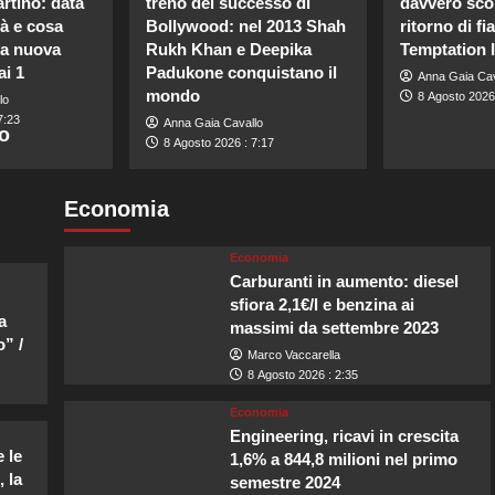
rtino: data
treno del successo di
davvero scop
tà e cosa
Bollywood: nel 2013 Shah
ritorno di 
la nuova
Rukh Khan e Deepika
Temptation 
ai 1
Padukone conquistano il
Anna Gaia Cav
mondo
8 Agosto 2026 
lo
7:23
Anna Gaia Cavallo
lo
8 Agosto 2026 : 7:17
Economia
Economia
Carburanti in aumento: diesel
sfiora 2,1€/l e benzina ai
a
massimi da settembre 2023
” /
Marco Vaccarella
8 Agosto 2026 : 2:35
Economia
Engineering, ricavi in crescita
 le
1,6% a 844,8 milioni nel primo
 la
semestre 2024