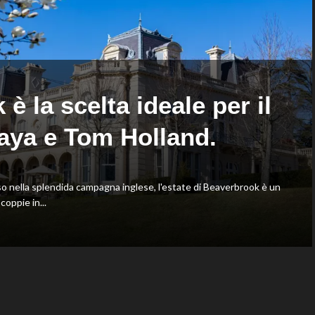
Shang
Oriali
battuto
torna
in
team
tre
manager,
set
Bonucci
tra
i
 la scelta ideale per il
collaboratori
aya e Tom Holland.
nella splendida campagna inglese, l'estate di Beaverbrook è un
oppie in...