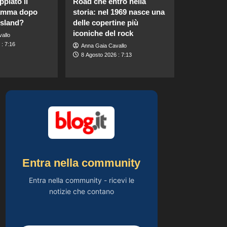
piato il
Road che entrò nella
“Dopo Francesca,
fiamma dopo
storia: nel 1969 nasce una
faccio fatica a
5
ritrovare me stesso”
Island?
delle copertine più
iconiche del rock
allo
Gossip
: 7:16
Anna Gaia Cavallo
Carolina Marconi in
8 Agosto 2026 : 7:13
vacanza: “Pressione
alta, nausea e mal di
1
testa, ho temuto il
peggio.”
Gossip
Debora Bragetti in
vacanza da sola:
finita la relazione con
2
Alessio Pilli Stella?
Gossip
Elisabetta Gregoraci
Entra nella community
incontra la sorella in
Costa Smeralda:
Entra nella community - ricevi le
3
momenti da ricordare
notizie che contano
insieme.
Gossip
Il midi dress azzurro
di Harriet Phillips: