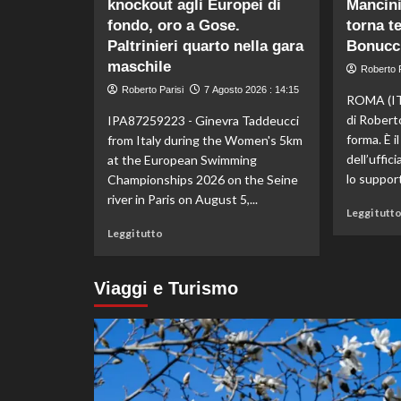
knockout agli Europei di
Mancini:
di
Kelly
fondo, oro a Gose.
torna t
Doualla:
Paltrinieri quarto nella gara
Bonucci
a
maschile
Roberto P
16
Roberto Parisi
anni
7 Agosto 2026 : 14:15
ROMA (IT
è
di Robert
IPA87259223 - Ginevra Taddeucci
bronzo
forma. È i
from Italy during the Women's 5km
sui
dell’uffic
at the European Swimming
100
ai
lo support
Championships 2026 on the Seine
Mondiali
river in Paris on August 5,...
U20
Leggi tutt
Leggi
Leggi tutto
di
più
su
Viaggi e Turismo
Taddeucci
bronzo
nella
knockout
agli
Europei
di