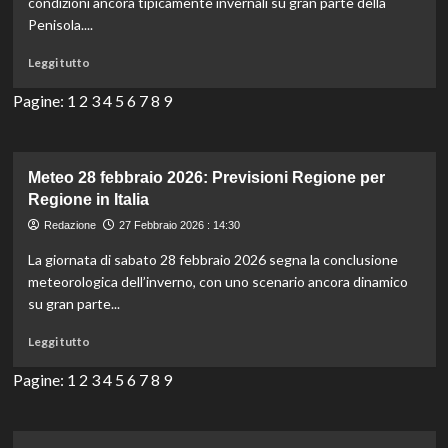
condizioni ancora tipicamente invernali su gran parte della
in
Penisola....
Italia
Leggi
Leggi tutto
di
più
Pagine:
1
2
3
4
5
6
7
8
9
su
Meteo
1
marzo
Meteo 28 febbraio 2026: Previsioni Regione per
2026:
Regione in Italia
Previsioni
Redazione
27 Febbraio 2026 : 14:30
Regione
per
La giornata di sabato 28 febbraio 2026 segna la conclusione
Regione
meteorologica dell’inverno, con uno scenario ancora dinamico
in
su gran parte...
Italia
Leggi
Leggi tutto
di
più
Pagine:
1
2
3
4
5
6
7
8
9
su
Meteo
28