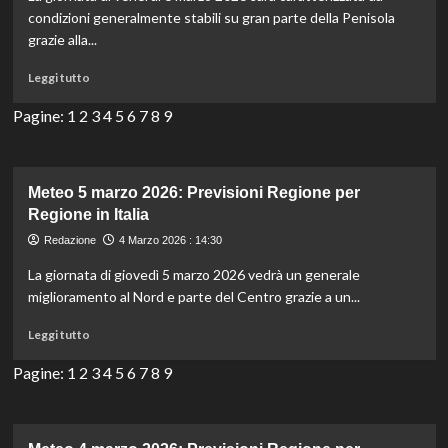
Regione
condizioni generalmente stabili su gran parte della Penisola
in
grazie alla...
Italia
Leggi
Leggi tutto
di
più
Pagine:
1
2
3
4
5
6
7
8
9
su
Meteo
6
marzo
Meteo 5 marzo 2026: Previsioni Regione per
2026:
Regione in Italia
Previsioni
Redazione
4 Marzo 2026 : 14:30
Regione
per
La giornata di giovedì 5 marzo 2026 vedrà un generale
Regione
miglioramento al Nord e parte del Centro grazie a un...
in
Italia
Leggi
Leggi tutto
di
più
Pagine:
1
2
3
4
5
6
7
8
9
su
Meteo
5
marzo