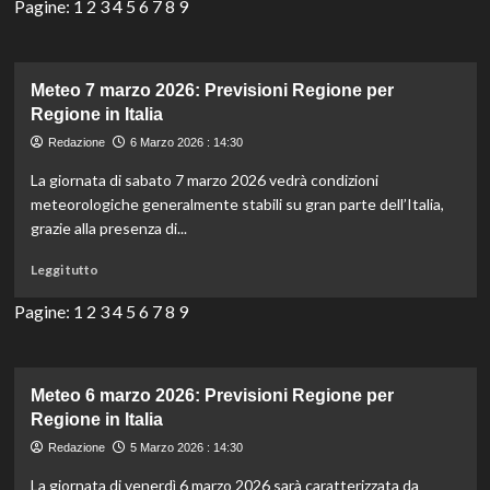
più
Pagine:
1
2
3
4
5
6
7
8
9
su
Meteo
8
marzo
Meteo 7 marzo 2026: Previsioni Regione per
2026:
Regione in Italia
Previsioni
Redazione
6 Marzo 2026 : 14:30
Regione
per
La giornata di sabato 7 marzo 2026 vedrà condizioni
Regione
meteorologiche generalmente stabili su gran parte dell’Italia,
in
grazie alla presenza di...
Italia
Leggi
Leggi tutto
di
più
Pagine:
1
2
3
4
5
6
7
8
9
su
Meteo
7
marzo
Meteo 6 marzo 2026: Previsioni Regione per
2026:
Regione in Italia
Previsioni
Redazione
5 Marzo 2026 : 14:30
Regione
per
La giornata di venerdì 6 marzo 2026 sarà caratterizzata da