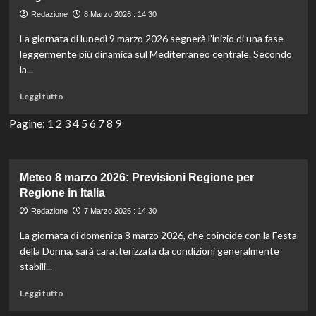
Previsioni
Redazione
8 Marzo 2026 : 14:30
Regione
per
La giornata di lunedì 9 marzo 2026 segnerà l’inizio di una fase
Regione
leggermente più dinamica sul Mediterraneo centrale. Secondo
in
la...
Italia
Leggi
Leggi tutto
di
più
Pagine:
1
2
3
4
5
6
7
8
9
su
Meteo
9
marzo
Meteo 8 marzo 2026: Previsioni Regione per
2026:
Regione in Italia
Previsioni
Redazione
7 Marzo 2026 : 14:30
Regione
per
La giornata di domenica 8 marzo 2026, che coincide con la Festa
Regione
della Donna, sarà caratterizzata da condizioni generalmente
in
stabili...
Italia
Leggi
Leggi tutto
di