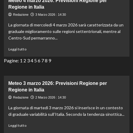
Meteo 4 marzo 2026: Previsioni Regione per
2026:
Regione in Italia
Previsioni
Redazione
3 Marzo 2026 : 14:30
Regione
per
La giornata di mercoledì 4 marzo 2026 sarà caratterizzata da un
Regione
graduale miglioramento sulle regioni settentrionali, mentre al
in
Centro-Sud permarranno...
Italia
Leggi
Leggi tutto
di
più
Pagine:
1
2
3
4
5
6
7
8
9
su
Meteo
4
marzo
Meteo 3 marzo 2026: Previsioni Regione per
2026:
Regione in Italia
Previsioni
Redazione
2 Marzo 2026 : 14:30
Regione
per
La giornata di martedì 3 marzo 2026 si inserisce in un contesto
Regione
di graduale variabilità sull’Italia. Secondo la tendenza sinottica...
in
Italia
Leggi
Leggi tutto
di