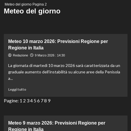
Menu
Meteo del giorno
Pagina 2
principale
Meteo del giorno
Meteo 10 marzo 2026: Previsioni Regione per
Regione in Italia
Redazione
9 Marzo 2026 : 14:30
La giornata di martedì 10 marzo 2026 sarà caratterizzata da un
graduale aumento dell’instabilità su alcune aree della Penisola
a...
Leggi
Leggi tutto
di
più
Pagine:
1
2
3
4
5
6
7
8
9
su
Meteo
10
marzo
Meteo 9 marzo 2026: Previsioni Regione per
2026:
Regione in Italia