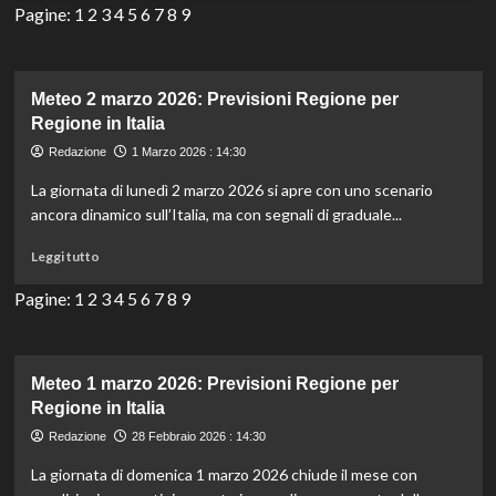
più
Pagine:
1
2
3
4
5
6
7
8
9
su
Meteo
3
marzo
Meteo 2 marzo 2026: Previsioni Regione per
2026:
Regione in Italia
Previsioni
Redazione
1 Marzo 2026 : 14:30
Regione
per
La giornata di lunedì 2 marzo 2026 si apre con uno scenario
Regione
ancora dinamico sull’Italia, ma con segnali di graduale...
in
Italia
Leggi
Leggi tutto
di
più
Pagine:
1
2
3
4
5
6
7
8
9
su
Meteo
2
marzo
Meteo 1 marzo 2026: Previsioni Regione per
2026:
Regione in Italia
Previsioni
Redazione
28 Febbraio 2026 : 14:30
Regione
per
La giornata di domenica 1 marzo 2026 chiude il mese con
Regione