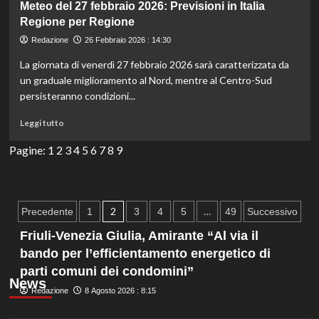
febbraio
Meteo del 27 febbraio 2026: Previsioni in Italia
2026:
Regione per Regione
Previsioni
Redazione
26 Febbraio 2026 : 14:30
Regione
per
La giornata di venerdì 27 febbraio 2026 sarà caratterizzata da
Regione
un graduale miglioramento al Nord, mentre al Centro-Sud
in
persisteranno condizioni...
Italia
Leggi
Leggi tutto
di
più
Pagine:
1
2
3
4
5
6
7
8
9
su
Meteo
del
27
Paginazione
2
…
Precedente
1
3
4
5
49
Successivo
febbraio
degli
2026:
Friuli-Venezia Giulia, Amirante “Al via il
Previsioni
bando per l’efficientamento energetico di
articoli
in
parti comuni dei condomini”
Italia
News
Regione
Redazione
8 Agosto 2026 : 8:15
per
Regione