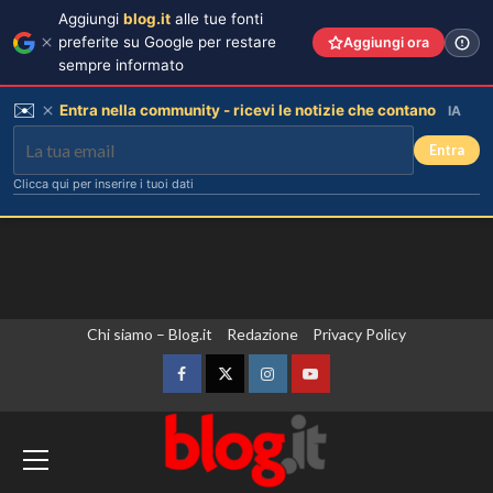
Aggiungi
blog.it
alle tue fonti
preferite su Google per restare
Aggiungi ora
sempre informato
✉️
Entra nella community - ricevi le notizie che contano
IA
Entra
Clicca qui per inserire i tuoi dati
Vai
Chi siamo – Blog.it
Redazione
Privacy Policy
al
contenuto
Facebook
Twitter
Instagram
YouTube